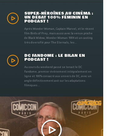
SUPER-HÉROÏNES AU CINÉMA :
UN DÉBAT 100% FÉMININ EN
PODCAST !
Après Wonder Woman, Captain Marvel, et le récent
film Birds of Prey, mais aussi avec la venue proche
de Black Widow, Wonder Woman 1984 et un casting
très diversifié pour The Eternals, les ...
DC FANDOME : LE BILAN EN
PODCAST !
Au cours du weekend passé se tenait le DC
Fandome, premier évènement intégralement en
ligne et 100% consacré aux univers de DC, avec un
angle définitivement axé sur les adaptations
filmiques ...