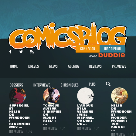
CONNEXION
INSCRIPTION
HOME
BRÈVES
NEWS
AGENDA
REVIEWS
PREVIEWS
PLUS
DOSSIERS
INTERVIEWS
CHRONIQUES
SUPERGIRL
"CHAQUE
L'AMOUR
HELEN
ET
AUTEUR
ET LA
DE
HELEN
S'INSPIRE
VERMINE
WYNDHORN
DE
DU
: WILL
ET
WYNDHORN
MONDE
MCPHAIL,
WONDER
:
RÉEL" :
OU L'ART
WOMAN :
RENCONTRE
...
DE ...
TOM
AVEC ...
KING ET
INTERVIEW
INTERVIEW
1
1
...
INTERVIEW
4
INTERVIEW
3