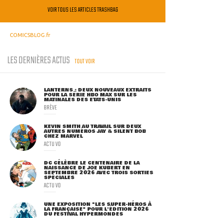
VOIR TOUS LES ARTICLES TRASHBAG
COMICSBLOG.fr
LES DERNIÈRES ACTUS
TOUT VOIR
LANTERNS : DEUX NOUVEAUX EXTRAITS
POUR LA SÉRIE HBO MAX SUR LES
MATINALES DES ETATS-UNIS
BRÈVE
KEVIN SMITH AU TRAVAIL SUR DEUX
AUTRES NUMÉROS JAY & SILENT BOB
CHEZ MARVEL
ACTU VO
DC CÉLÈBRE LE CENTENAIRE DE LA
NAISSANCE DE JOE KUBERT EN
SEPTEMBRE 2026 AVEC TROIS SORTIES
SPÉCIALES
ACTU VO
UNE EXPOSITION "LES SUPER-HÉROS À
LA FRANÇAISE" POUR L'ÉDITION 2026
DU FESTIVAL HYPERMONDES