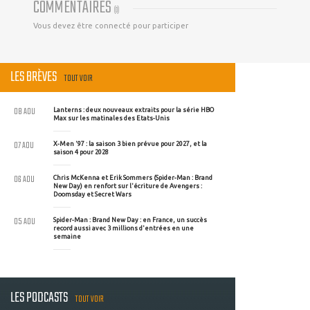
COMMENTAIRES
(
0
)
Vous devez être connecté pour participer
LES BRÈVES
TOUT VOIR
08 AOU
Lanterns : deux nouveaux extraits pour la série HBO
Max sur les matinales des Etats-Unis
07 AOU
X-Men '97 : la saison 3 bien prévue pour 2027, et la
saison 4 pour 2028
06 AOU
Chris McKenna et Erik Sommers (Spider-Man : Brand
New Day) en renfort sur l'écriture de Avengers :
Doomsday et Secret Wars
05 AOU
Spider-Man : Brand New Day : en France, un succès
record aussi avec 3 millions d'entrées en une
semaine
LES PODCASTS
TOUT VOIR