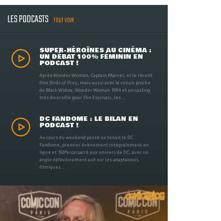
LES PODCASTS
TOUT VOIR
SUPER-HÉROÏNES AU CINÉMA :
UN DÉBAT 100% FÉMININ EN
PODCAST !
Après Wonder Woman, Captain Marvel, et le récent
film Birds of Prey, mais aussi avec la venue proche
de Black Widow, Wonder Woman 1984 et un casting
très diversifié pour The Eternals, les ...
DC FANDOME : LE BILAN EN
PODCAST !
Au cours du weekend passé se tenait le DC
Fandome, premier évènement intégralement en
ligne et 100% consacré aux univers de DC, avec un
angle définitivement axé sur les adaptations
filmiques ...