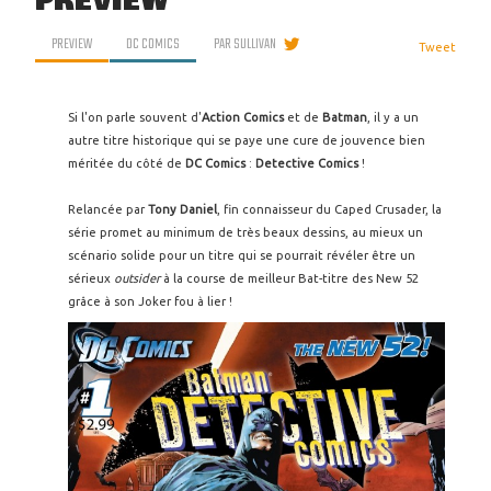
PREVIEW
PREVIEW
DC COMICS
PAR
SULLIVAN
Tweet
Si l'on parle souvent d'
Action Comics
et de
Batman
, il y a un
autre titre historique qui se paye une cure de jouvence bien
méritée du côté de
DC Comics
:
Detective Comics
!
Relancée par
Tony Daniel
, fin connaisseur du Caped Crusader, la
série promet au minimum de très beaux dessins, au mieux un
scénario solide pour un titre qui se pourrait révéler être un
sérieux
outsider
à la course de meilleur Bat-titre des New 52
grâce à son Joker fou à lier !