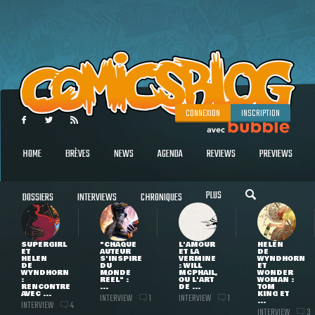
CONNEXION
INSCRIPTION
HOME
BRÈVES
NEWS
AGENDA
REVIEWS
PREVIEWS
PLUS
DOSSIERS
INTERVIEWS
CHRONIQUES
SUPERGIRL
"CHAQUE
L'AMOUR
HELEN
ET
AUTEUR
ET LA
DE
HELEN
S'INSPIRE
VERMINE
WYNDHORN
DE
DU
: WILL
ET
WYNDHORN
MONDE
MCPHAIL,
WONDER
:
RÉEL" :
OU L'ART
WOMAN :
RENCONTRE
...
DE ...
TOM
AVEC ...
KING ET
INTERVIEW
INTERVIEW
1
1
...
INTERVIEW
4
INTERVIEW
3