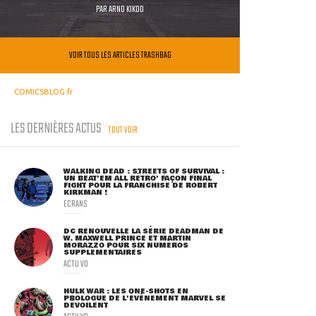
PAR
ARNO KIKOO
VOIR TOUS LES ARTICLES TRASHBAG
COMICSBLOG.fr
LES DERNIÈRES ACTUS
TOUT VOIR
WALKING DEAD : STREETS OF SURVIVAL :
UN BEAT'EM ALL RÉTRO' FAÇON FINAL
FIGHT POUR LA FRANCHISE DE ROBERT
KIRKMAN !
ECRANS
DC RENOUVELLE LA SÉRIE DEADMAN DE
W. MAXWELL PRINCE ET MARTIN
MORAZZO POUR SIX NUMÉROS
SUPPLÉMENTAIRES
ACTU VO
HULK WAR : LES ONE-SHOTS EN
PROLOGUE DE L'ÉVÈNEMENT MARVEL SE
DÉVOILENT