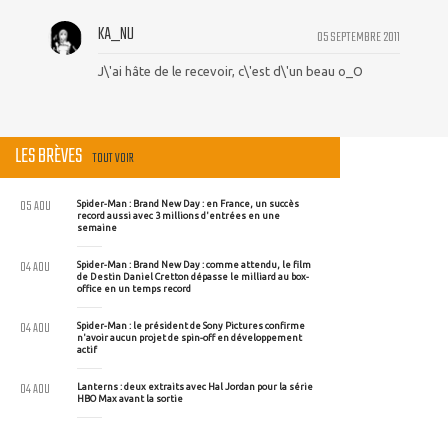
KA_NU
05 SEPTEMBRE 2011
J\'ai hâte de le recevoir, c\'est d\'un beau o_O
LES BRÈVES
TOUT VOIR
05 AOU
Spider-Man : Brand New Day : en France, un succès
record aussi avec 3 millions d'entrées en une
semaine
04 AOU
Spider-Man : Brand New Day : comme attendu, le film
de Destin Daniel Cretton dépasse le milliard au box-
office en un temps record
04 AOU
Spider-Man : le président de Sony Pictures confirme
n'avoir aucun projet de spin-off en développement
actif
04 AOU
Lanterns : deux extraits avec Hal Jordan pour la série
HBO Max avant la sortie