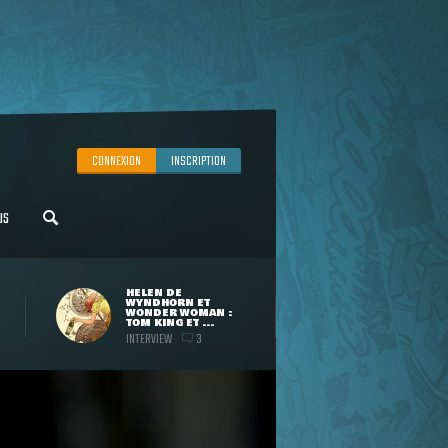
CONNEXION
INSCRIPTION
US
HELEN DE
WYNDHORN ET
WONDER WOMAN :
TOM KING ET ...
INTERVIEW
3