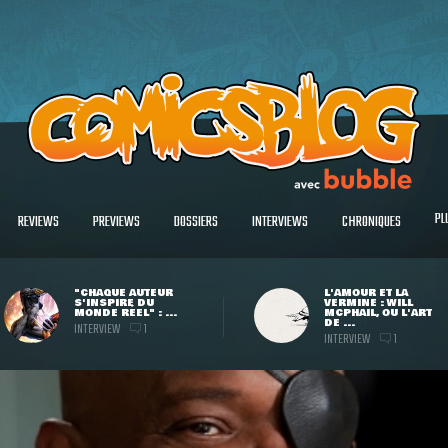
PL
REVIEWS
PREVIEWS
DOSSIERS
INTERVIEWS
CHRONIQUES
"CHAQUE AUTEUR
L'AMOUR ET LA
S'INSPIRE DU
VERMINE : WILL
MONDE RÉEL" : ...
MCPHAIL, OU L'ART
DE ...
INTERVIEW
1
INTERVIEW
1