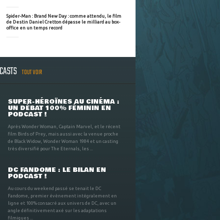
Spider-Man : Brand New Day : comme attendu, le film
de Destin Daniel Cretton dépasse le milliard au box-
office en un temps record
DCASTS
TOUT VOIR
SUPER-HÉROÏNES AU CINÉMA :
UN DÉBAT 100% FÉMININ EN
PODCAST !
Après Wonder Woman, Captain Marvel, et le récent
film Birds of Prey, mais aussi avec la venue proche
de Black Widow, Wonder Woman 1984 et un casting
très diversifié pour The Eternals, les ...
DC FANDOME : LE BILAN EN
PODCAST !
Au cours du weekend passé se tenait le DC
Fandome, premier évènement intégralement en
ligne et 100% consacré aux univers de DC, avec un
angle définitivement axé sur les adaptations
filmiques ...