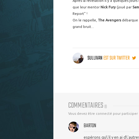
Après la révélation il y a quelques jou
que leur mentor
Nick Fury
(joué par
Sam
Report" !
On le rappelle,
The Avengers
débarque da
grand bruit...
SULLIVAN
EST SUR TWITTER
COMMENTAIRES
(
1
)
Vous devez être connecté pour participer
BARTON
espérons qu\'il y en ai d\'aut