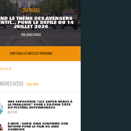
TRASHBAG
ND LE THÈME DES AVENGERS
NTIT... POUR LE DÉFILÉ DU 14
JUILLET 2026
PAR
ARNO KIKOO
VOIR TOUS LES ARTICLES TRASHBAG
BLOG.fr
NIÈRES ACTUS
TOUT VOIR
UNE EXPOSITION "LES SUPER-HÉROS À
LA FRANÇAISE" POUR L'ÉDITION 2026
DU FESTIVAL HYPERMONDES
ACTU VF
X-MEN : SADIE SINK CONFIRME SON
RETOUR POUR LE FILM DE JAKE
SCHREIER