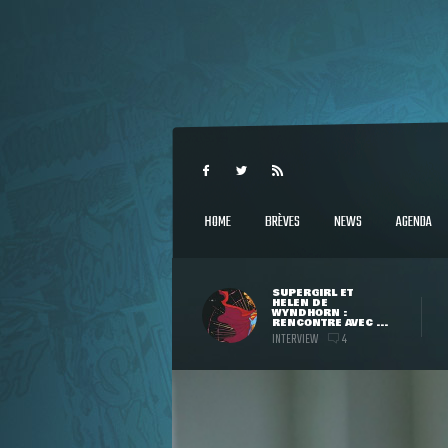
HOME
BRÈVES
NEWS
AGENDA
SUPERGIRL ET
HELEN DE
WYNDHORN :
RENCONTRE AVEC ...
INTERVIEW
4