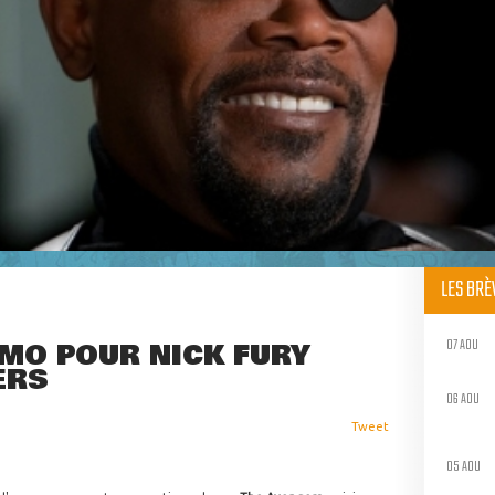
LES BR
07 AOU
OMO POUR NICK FURY
ERS
06 AOU
Tweet
05 AOU