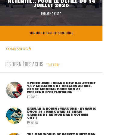
RETENTIT... POUR LE DÉFILÉ DU 14
JUILLET 2026
PAR
ARNO KIKOO
VOIR TOUS LES ARTICLES TRASHBAG
COMICSBLOG.fr
LES DERNIÈRES ACTUS
TOUT VOIR
SPIDER-MAN : BRAND NEW DAY ATTEINT
1,67 MILLIARDS DE DOLLARS AU BOX-
OFFICE MONDIAL POUR SON 2E
WEEKEND D'EXPLOITATION
ECRANS
BATMAN & ROBIN : YEAR ONE - DYNAMIC
DUOS #1 : MARK WAID ET CHRIS
SAMNEE DE RETOUR DANS GOTHAM
CITY !
PREVIEW
THE MAD WORLD OF HARVEY KURTZMAN,