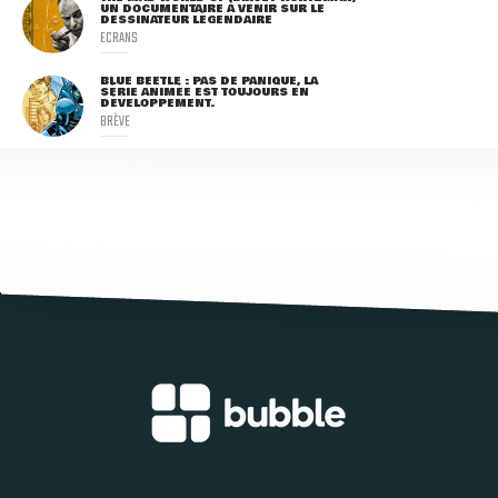
UN DOCUMENTAIRE À VENIR SUR LE
DESSINATEUR LÉGENDAIRE
ECRANS
BLUE BEETLE : PAS DE PANIQUE, LA
SÉRIE ANIMÉE EST TOUJOURS EN
DÉVELOPPEMENT.
BRÈVE