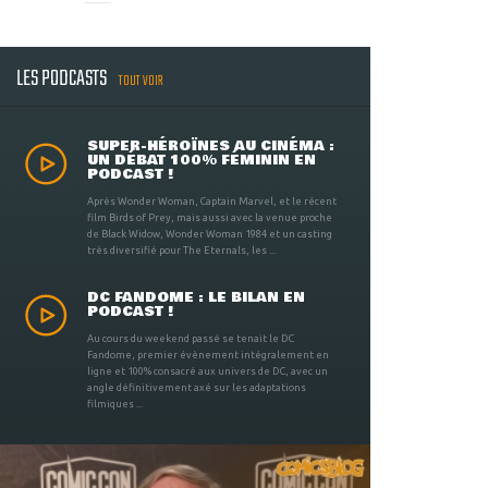
LES PODCASTS
TOUT VOIR
SUPER-HÉROÏNES AU CINÉMA :
UN DÉBAT 100% FÉMININ EN
PODCAST !
Après Wonder Woman, Captain Marvel, et le récent
film Birds of Prey, mais aussi avec la venue proche
de Black Widow, Wonder Woman 1984 et un casting
très diversifié pour The Eternals, les ...
DC FANDOME : LE BILAN EN
PODCAST !
Au cours du weekend passé se tenait le DC
Fandome, premier évènement intégralement en
ligne et 100% consacré aux univers de DC, avec un
angle définitivement axé sur les adaptations
filmiques ...