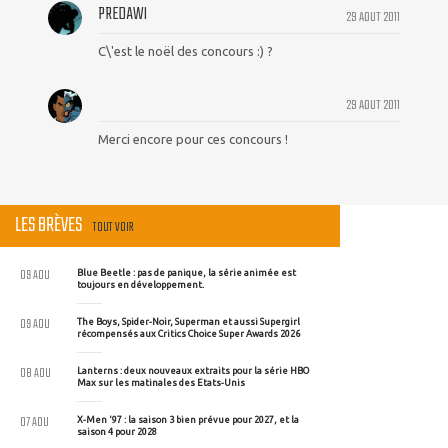
PREDAWI
29 AOUT 2011
C\'est le noël des concours :) ?
29 AOUT 2011
Merci encore pour ces concours !
LES BRÈVES
TOUT VOIR
09 AOU
Blue Beetle : pas de panique, la série animée est
toujours en développement.
09 AOU
The Boys, Spider-Noir, Superman et aussi Supergirl
récompensés aux Critics Choice Super Awards 2026
08 AOU
Lanterns : deux nouveaux extraits pour la série HBO
Max sur les matinales des Etats-Unis
07 AOU
X-Men '97 : la saison 3 bien prévue pour 2027, et la
saison 4 pour 2028