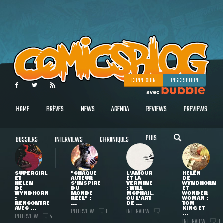
CONNEXION
INSCRIPTION
HOME
BRÈVES
NEWS
AGENDA
REVIEWS
PREVIEWS
PLUS
DOSSIERS
INTERVIEWS
CHRONIQUES
SUPERGIRL
"CHAQUE
L'AMOUR
HELEN
ET
AUTEUR
ET LA
DE
HELEN
S'INSPIRE
VERMINE
WYNDHORN
DE
DU
: WILL
ET
WYNDHORN
MONDE
MCPHAIL,
WONDER
:
RÉEL" :
OU L'ART
WOMAN :
RENCONTRE
...
DE ...
TOM
AVEC ...
KING ET
INTERVIEW
INTERVIEW
1
1
...
INTERVIEW
4
INTERVIEW
3