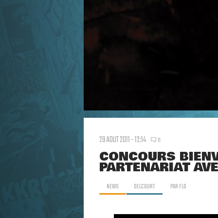
29 AOUT 2011 - 12:14
11
CONCOURS BIENV
PARTENARIAT AV
NEWS
DELCOURT
PAR
FLO