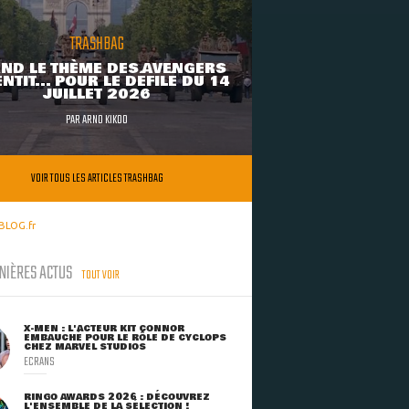
TRASHBAG
ND LE THÈME DES AVENGERS
NTIT... POUR LE DÉFILÉ DU 14
JUILLET 2026
PAR
ARNO KIKOO
VOIR TOUS LES ARTICLES TRASHBAG
BLOG.fr
NIÈRES ACTUS
TOUT VOIR
X-MEN : L'ACTEUR KIT CONNOR
EMBAUCHÉ POUR LE RÔLE DE CYCLOPS
CHEZ MARVEL STUDIOS
ECRANS
RINGO AWARDS 2026 : DÉCOUVREZ
L'ENSEMBLE DE LA SÉLECTION !