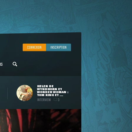
CONNEXION
INSCRIPTION
US
HELEN DE
WYNDHORN ET
WONDER WOMAN :
TOM KING ET ...
INTERVIEW
3