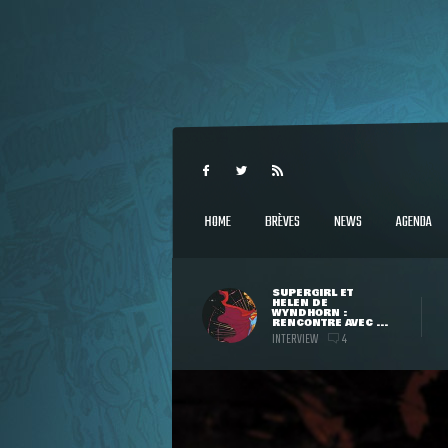
HOME
BRÈVES
NEWS
AGENDA
SUPERGIRL ET
HELEN DE
WYNDHORN :
RENCONTRE AVEC ...
INTERVIEW
4