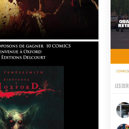
QUA
RETE
COMICS
LES DER