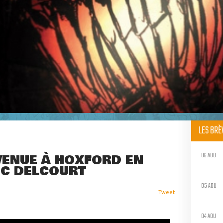
LES BR
06 AOU
ENUE À HOXFORD EN
EC DELCOURT
05 AOU
Tweet
04 AOU