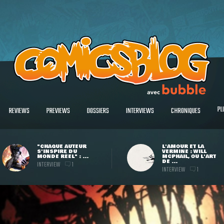
PL
REVIEWS
PREVIEWS
DOSSIERS
INTERVIEWS
CHRONIQUES
"CHAQUE AUTEUR
L'AMOUR ET LA
S'INSPIRE DU
VERMINE : WILL
MONDE RÉEL" : ...
MCPHAIL, OU L'ART
DE ...
INTERVIEW
1
INTERVIEW
1