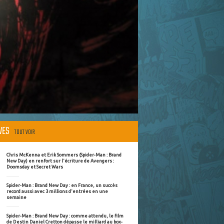
ÈVES
TOUT VOIR
Chris McKenna et Erik Sommers (Spider-Man : Brand
New Day) en renfort sur l'écriture de Avengers :
Doomsday et Secret Wars
Spider-Man : Brand New Day : en France, un succès
record aussi avec 3 millions d'entrées en une
semaine
Spider-Man : Brand New Day : comme attendu, le film
de Destin Daniel Cretton dépasse le milliard au box-