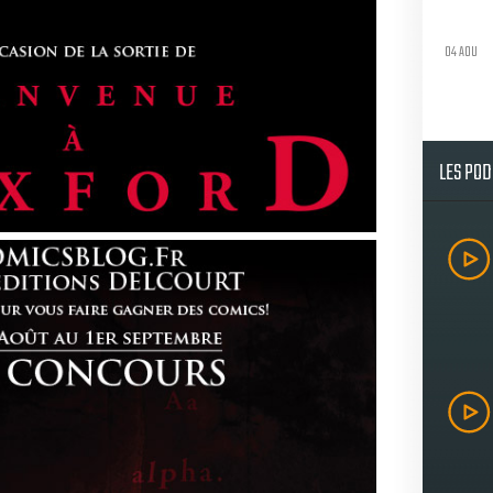
04 AOU
LES PO