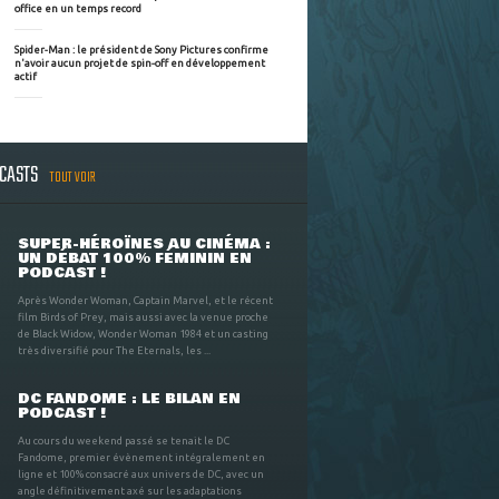
office en un temps record
Spider-Man : le président de Sony Pictures confirme
n'avoir aucun projet de spin-off en développement
actif
DCASTS
TOUT VOIR
SUPER-HÉROÏNES AU CINÉMA :
UN DÉBAT 100% FÉMININ EN
PODCAST !
Après Wonder Woman, Captain Marvel, et le récent
film Birds of Prey, mais aussi avec la venue proche
de Black Widow, Wonder Woman 1984 et un casting
très diversifié pour The Eternals, les ...
DC FANDOME : LE BILAN EN
PODCAST !
Au cours du weekend passé se tenait le DC
Fandome, premier évènement intégralement en
ligne et 100% consacré aux univers de DC, avec un
angle définitivement axé sur les adaptations