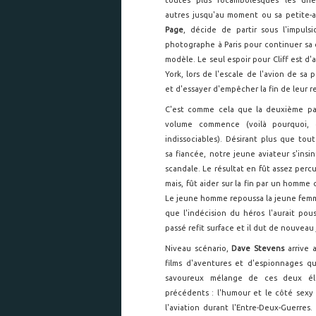
toutes plus rocambolesques les un
autres jusqu'au moment ou sa petite-
Page
, décide de partir sous l'impuls
photographe à Paris pour continuer sa 
modèle. Le seul espoir pour Cliff est d'a
York, lors de l'escale de l'avion de sa p
et d'essayer d'empêcher la fin de leur re
C'est comme cela que la deuxième pa
volume commence (voilà pourquoi, 
indissociables). Désirant plus que tou
sa fiancée, notre jeune aviateur s'ins
scandale. Le résultat en fût assez percu
mais, fût aider sur la fin par un homme 
Le jeune homme repoussa la jeune femme
que l'indécision du héros l'aurait pou
passé refit surface et il dut de nouvea
Niveau scénario,
Dave Stevens
arrive 
films d'aventures et d'espionnages 
savoureux mélange de ces deux élé
précédents : l'humour et le côté sex
l'aviation durant l'Entre-Deux-Guerres