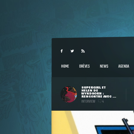
HOME
BRÈVES
NEWS
AGENDA
SUPERGIRL ET
HELEN DE
WYNDHORN :
RENCONTRE AVEC ...
INTERVIEW
4