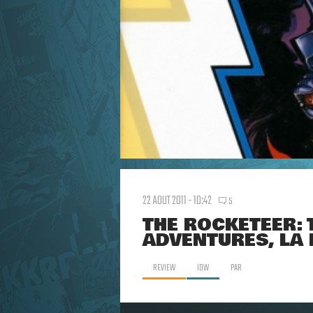
22 AOUT 2011 - 10:42
5
THE ROCKETEER:
ADVENTURES, LA
REVIEW
IDW
PAR