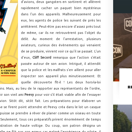
d'avions, deux gangsters en sortirent et allèrent
rapidement cacher un paquet bien mystérieux
dans l'un des appareils. Malheureusement pour
eux, les agents de police les suivant de près les
arrêtèrent. Peut-être pas encore d'assez près tout
de même, car ils ne retrouvèrent pas l'objet du
délit. Au moment de l'arrestation, plusieurs
aviateurs, curieux des évènements qui venaient
de se produire, vinrent voir ce qu'il se passait. L'un
d'eux,
Cliff Secord
remarqua que l'action s'était
passée autour de son avion. Intrigué, il attendit
que la police et les malfrats s'en aillent pour aller
inspecter son appareil plus minutieusement. Et
quelle découverte fît-il ! Les deux hors-la-loi
R
ins. Mais, au lieu de le rapporter aux représentants de l'ordre,
ir son vieil ami
Peevy
pour voir s'il était viable afin de l'essayer
ion. Sitôt dit, sitôt fait. Les préparations pour élaborer un
e se firent point attendre et Peevy créa dans le lot un casque
 puisse se prendre à rêver de planer comme un oiseau en toute
. Seulement, tous ces préparatifs prirent énormément de temps
nstration de haute voltige. Du coup, son patron désigna un
lle ne fût pas son erreur car malgré l'expérience du pilote, il