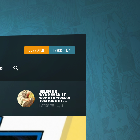
CONNEXION
INSCRIPTION
US
HELEN DE
WYNDHORN ET
WONDER WOMAN :
TOM KING ET ...
INTERVIEW
3