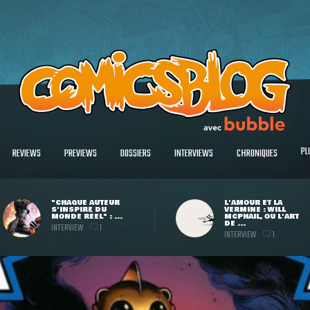
PL
REVIEWS
PREVIEWS
DOSSIERS
INTERVIEWS
CHRONIQUES
"CHAQUE AUTEUR
L'AMOUR ET LA
S'INSPIRE DU
VERMINE : WILL
MONDE RÉEL" : ...
MCPHAIL, OU L'ART
DE ...
INTERVIEW
1
INTERVIEW
1