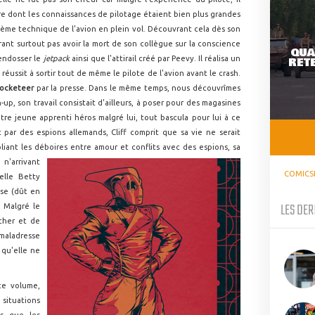
ire dont les connaissances de pilotage étaient bien plus grandes
me technique de l'avion en plein vol. Découvrant cela dès son
irant surtout pas avoir la mort de son collègue sur la conscience
QUA
d'endosser le
jetpack
ainsi que l'attirail créé par Peevy. Il réalisa un
RETE
réussit à sortir tout de même le pilote de l'avion avant le crash.
ocketeer
par la presse. Dans le même temps, nous découvrîmes
n-up, son travail consistait d'ailleurs, à poser pour des magasines
e jeune apprenti héros malgré lui, tout bascula pour lui à ce
par des espions allemands, Cliff comprit que sa vie ne serait
liant les déboires entre am
our et conflits avec des espions, sa
n'arrivant
COMICS
elle Betty
se (dût en
LES DER
. Malgré le
cher et de
maladresse
 qu'elle ne
ce volume,
ituations