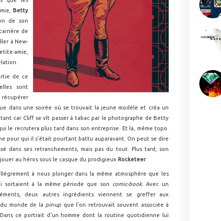
es que les
amie,
Betty
ion de son
carrière de
ller à New-
etite-amie,
lation.
rtie de ce
elles sont
t récupérer
inue dans une soirée où se trouvait la jeune modèle et créa un
tant car Cliff se vît passer à tabac par le photographe de Betty
qui le recrutera plus tard dans son entreprise. Et là, même topo.
 pour qui il s'était pourtant battu auparavant. On peut se dire
ssé dans ses retranchements, mais pas du tout. Plus tard, son
u jouer au héros sous le casque du prodigieux
Rocketeer
.
allégrement à nous plonger dans la même atmosphère que les
qui sortaient à la même période que son
comic-book
. Avec un
ments, deux autres ingrédients viennent se greffer aux
y du monde de la
pin-up
que l'on retrouvait souvent associée à
. Dans ce portrait d'un homme dont la routine quotidienne lui