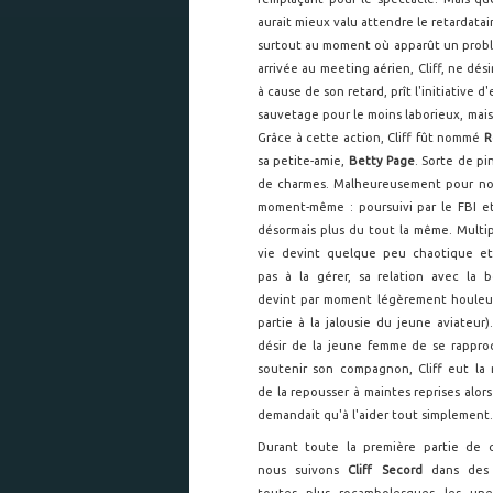
aurait mieux valu attendre le retardata
surtout au moment où apparût un problè
arrivée au meeting aérien, Cliff, ne dés
à cause de son retard, prît l'initiative 
sauvetage pour le moins laborieux, mais 
Grâce à cette action, Cliff fût nommé
R
sa petite-amie,
Betty Page
. Sorte de pi
de charmes. Malheureusement pour notr
moment-même : poursuivi par le FBI et 
désormais plus du tout la même. Multip
vie devint quelque peu chaotique et 
pas à la gérer, sa relation avec la b
devint par moment légèrement houleu
partie à la jalousie du jeune aviateur)
désir de la jeune femme de se rappro
soutenir son compagnon, Cliff eut la 
de la repousser à maintes reprises alors
demandait qu'à l'aider tout simplement.
Durant toute la première partie de 
nous suivons
Cliff Secord
dans des s