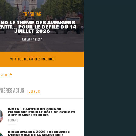
TRASHBAG
ND LE THÈME DES AVENGERS
NTIT... POUR LE DÉFILÉ DU 14
JUILLET 2026
PAR
ARNO KIKOO
VOIR TOUS LES ARTICLES TRASHBAG
BLOG.fr
NIÈRES ACTUS
TOUT VOIR
X-MEN : L'ACTEUR KIT CONNOR
EMBAUCHÉ POUR LE RÔLE DE CYCLOPS
CHEZ MARVEL STUDIOS
ECRANS
RINGO AWARDS 2026 : DÉCOUVREZ
L'ENSEMBLE DE LA SÉLECTION !