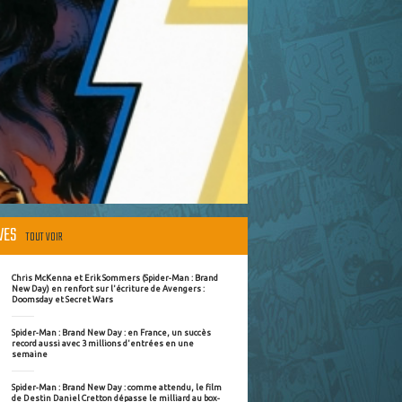
ÈVES
TOUT VOIR
Chris McKenna et Erik Sommers (Spider-Man : Brand
New Day) en renfort sur l'écriture de Avengers :
Doomsday et Secret Wars
Spider-Man : Brand New Day : en France, un succès
record aussi avec 3 millions d'entrées en une
semaine
Spider-Man : Brand New Day : comme attendu, le film
de Destin Daniel Cretton dépasse le milliard au box-