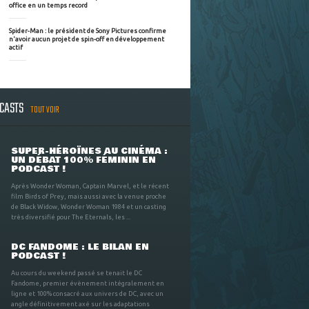
office en un temps record
Spider-Man : le président de Sony Pictures confirme
n'avoir aucun projet de spin-off en développement
actif
DCASTS
TOUT VOIR
SUPER-HÉROÏNES AU CINÉMA :
UN DÉBAT 100% FÉMININ EN
PODCAST !
Après Wonder Woman, Captain Marvel, et le récent
film Birds of Prey, mais aussi avec la venue proche
de Black Widow, Wonder Woman 1984 et un casting
très diversifié pour The Eternals, les ...
DC FANDOME : LE BILAN EN
PODCAST !
Au cours du weekend passé se tenait le DC
Fandome, premier évènement intégralement en
ligne et 100% consacré aux univers de DC, avec un
angle définitivement axé sur les adaptations