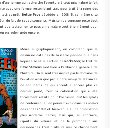
 d'un homme qui recherche l'aventure à tout prix malgré le fait
sorte avec une femme ressemblant trait pour trait à la reine des
 lettres prêt,
Bettie Page
décédée en 2008. Et ce, même si sa
âtir du fait de ses agissements. Mais son personnage reste tout
tant que lecteur, on se passionne malgré tout énormément pour
 l'on en redemande encore.
Même si graphiquement, on comprend que le
dessin ne date pas de la même période que dans
laquelle se situe l'action de
Rocketeer
, le trait de
Dave Stevens
sied bien à l'ambiance générale de
l'histoire. On le sent très inspiré par le domaine de
l'aviation ainsi que par le côté
pin-up
de la fiancée
de son héros. Ce qui accentue encore plus ce
dernier point, c'est la colorisation qui a été
totalement refaite pour l'occasion.
Exit
les aplats
de couleurs que l'on pouvait avoir dans les
comics
des années 1980 et bienvenue à une colorisation
plus moderne certes, mais qui, au contraire,
rajoute du volume et de la profondeur aux
personnages. C'est d'ailleurs avec ce changement