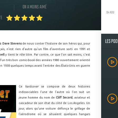
ON A MOINS AIMÉ
04 AOU
TE
LES PO
 à
Dave Stevens
de nous conter l'histoire de son héros qui, pour
ais, n'est rien d'autre qu'un film d'aventure sorti en 1991 et
bell
y tient le rôle titre. Par contre, ce que l'on sait moins, c'est
 d'un très bon
comic-book
des années 1980 ouvertement orienté
 en 1938 quelques temps avant l'entrée des États-Unis en guerre
Ce
hardcover
se compose de deux histoires
indissociables l'une de l'autre où l'on suit un
jeune homme du nom de
Cliff Secord
, aviateur et
cascadeur de son état du côté de Los Angeles. Un
jour, alors qu'une voiture défonça le grillage de
l'aérodrome où se situaient quelques hangars