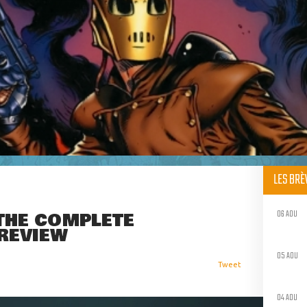
LES BR
06 AOU
 THE COMPLETE
 REVIEW
05 AOU
Tweet
04 AOU