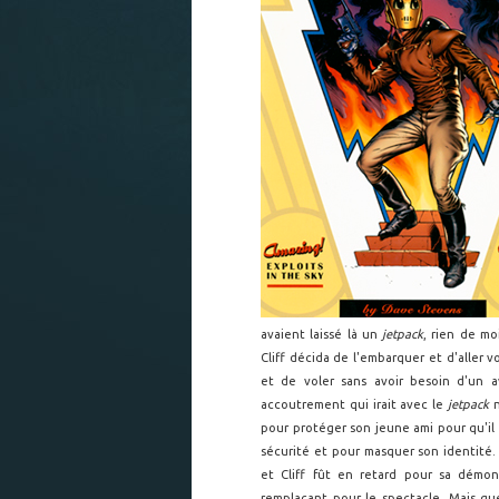
avaient laissé là un
jetpack
, rien de mo
Cliff décida de l'embarquer et d'aller vo
et de voler sans avoir besoin d'un av
accoutrement qui irait avec le
jetpack
n
pour protéger son jeune ami pour qu'il
sécurité et pour masquer son identité
et Cliff fût en retard pour sa démo
remplaçant pour le spectacle. Mais que