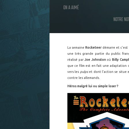
ON A AIMÉ
NOTRE NO
La semaine
Rocketeer
démarre et c'est
une très grande partie du public franç
réalisé par
Joe Johnston
où
Billy Camp
que ce film est en fait une adaptation
vers les
pulps
et dont l'action se situe
contre les allemands.
Héros malgré lui ou simple loser ?