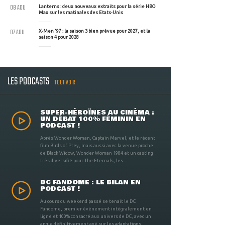
08 AOU
Lanterns : deux nouveaux extraits pour la série HBO
Max sur les matinales des Etats-Unis
07 AOU
X-Men '97 : la saison 3 bien prévue pour 2027, et la
saison 4 pour 2028
LES PODCASTS
TOUT VOIR
SUPER-HÉROÏNES AU CINÉMA :
UN DÉBAT 100% FÉMININ EN
PODCAST !
Après Wonder Woman, Captain Marvel, et le récent
film Birds of Prey, mais aussi avec la venue proche
de Black Widow, Wonder Woman 1984 et un casting
très diversifié pour The Eternals, les ...
DC FANDOME : LE BILAN EN
PODCAST !
Au cours du weekend passé se tenait le DC
Fandome, premier évènement intégralement en
ligne et 100% consacré aux univers de DC, avec un
angle définitivement axé sur les adaptations