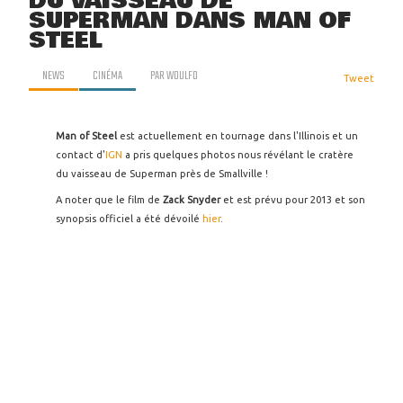
DU VAISSEAU DE
SUPERMAN DANS MAN OF
STEEL
NEWS
CINÉMA
PAR
WOULFO
Tweet
Man of Steel
est actuellement en tournage dans l'Illinois et un
contact d'
IGN
a pris quelques photos nous révélant le cratère
du vaisseau de Superman près de Smallville !
A noter que le film de
Zack Snyder
et est prévu pour 2013 et son
synopsis officiel a été dévoilé
hier
.