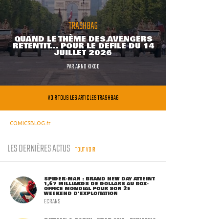
TRASHBAG
QUAND LE THÈME DES AVENGERS
RETENTIT... POUR LE DÉFILÉ DU 14
JUILLET 2026
PAR
ARNO KIKOO
VOIR TOUS LES ARTICLES TRASHBAG
COMICSBLOG.fr
LES DERNIÈRES ACTUS
TOUT VOIR
SPIDER-MAN : BRAND NEW DAY ATTEINT
1,67 MILLIARDS DE DOLLARS AU BOX-
OFFICE MONDIAL POUR SON 2E
WEEKEND D'EXPLOITATION
ECRANS