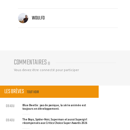
WOULFO
COMMENTAIRES
(
0
)
Vous devez être connecté pour participer
LES BRÈVES
TOUT VOIR
09 AOU
Blue Beetle : pas de panique, la série animée est
toujours en développement.
09 AOU
The Boys, Spider-Noir, Superman et aussi Supergirl
récompensés aux Critics Choice Super Awards 2026