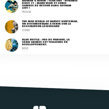
BATMAN & ROBIN : YEAR ONE - DYNAMIC
DUOS #1 : MARK WAID ET CHRIS
SAMNEE DE RETOUR DANS GOTHAM
CITY !
PREVIEW
THE MAD WORLD OF HARVEY KURTZMAN,
UN DOCUMENTAIRE À VENIR SUR LE
DESSINATEUR LÉGENDAIRE
ECRANS
BLUE BEETLE : PAS DE PANIQUE, LA
SÉRIE ANIMÉE EST TOUJOURS EN
DÉVELOPPEMENT.
BRÈVE