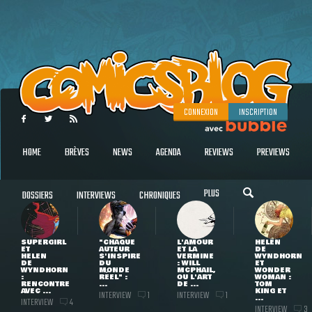
CONNEXION
INSCRIPTION
HOME
BRÈVES
NEWS
AGENDA
REVIEWS
PREVIEWS
PLUS
DOSSIERS
INTERVIEWS
CHRONIQUES
SUPERGIRL
"CHAQUE
L'AMOUR
HELEN
ET
AUTEUR
ET LA
DE
HELEN
S'INSPIRE
VERMINE
WYNDHORN
DE
DU
: WILL
ET
WYNDHORN
MONDE
MCPHAIL,
WONDER
:
RÉEL" :
OU L'ART
WOMAN :
RENCONTRE
...
DE ...
TOM
AVEC ...
KING ET
INTERVIEW
INTERVIEW
1
1
...
INTERVIEW
4
INTERVIEW
3