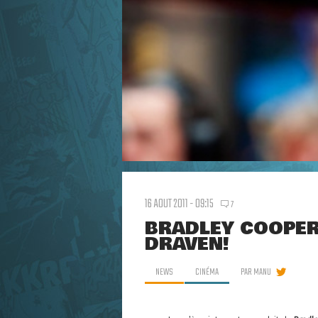
16 AOUT 2011 - 09:15
7
BRADLEY COOPER
DRAVEN!
NEWS
CINÉMA
PAR
MANU