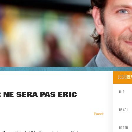
LES BR
11:19
 NE SERA PAS ERIC
05 AOU
Tweet
04 AOU