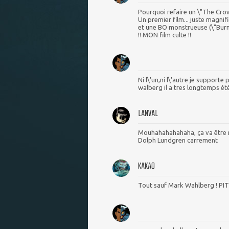
Pourquoi refaire un \"The Crow\
Un premier film... juste magni
et une BO monstrueuse (\"Burn\"
!! MON film culte !!
Ni l\'un,ni l\'autre je support
walberg il a tres longtemps ét
LANVAL
Mouhahahahahaha, ça va être m
Dolph Lundgren carrement
KAKAO
Tout sauf Mark Wahlberg ! PITI