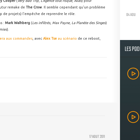
ey Cooper
(
Very Bad Trip
,
L'Agence tout risque
,
Alias
) pour
futur remake de
The Crow
. Il semble cependant qu'un problème
04 AOU
op de projets) l'empêche de reprendre le rôle.
s :
Mark Walhberg
(
Les infiltrés
,
Max Payne
,
La Planète des Singes
)
emies
).
era aux commandes
, avec
Alex Tse
au scénario
de ce reboot,
LES PO
17 AOUT 2011