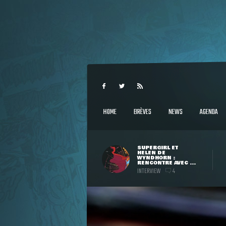
HOME
BRÈVES
NEWS
AGENDA
SUPERGIRL ET
HELEN DE
WYNDHORN :
RENCONTRE AVEC ...
INTERVIEW
4