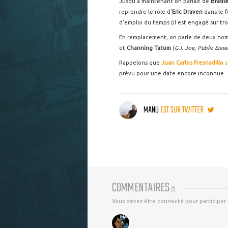
Jusqu'à maintenant on parlait de
Bradl
reprendre le rôle d'
Eric Draven
dans le 
d'emploi du temps (il est engagé sur tr
En remplacement, on parle de deux nom
et
Channing Tatum
(
G.I. Joe
,
Public Enn
Rappelons que
Juan Carlos Fresnadillo
s
prévu pour une date encore inconnue.
MANU
EST SUR TWITTER
COMMENTAIRES
(
7
)
Vous devez être connecté pour participer