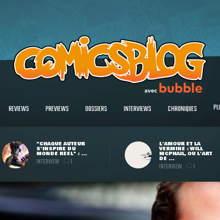
PL
REVIEWS
PREVIEWS
DOSSIERS
INTERVIEWS
CHRONIQUES
"CHAQUE AUTEUR
L'AMOUR ET LA
S'INSPIRE DU
VERMINE : WILL
MONDE RÉEL" : ...
MCPHAIL, OU L'ART
DE ...
INTERVIEW
1
INTERVIEW
1