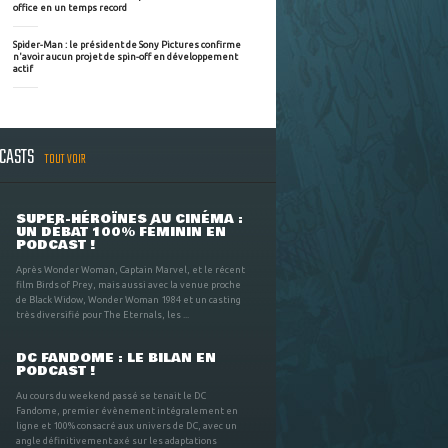
office en un temps record
Spider-Man : le président de Sony Pictures confirme
n'avoir aucun projet de spin-off en développement
actif
DCASTS
TOUT VOIR
SUPER-HÉROÏNES AU CINÉMA :
UN DÉBAT 100% FÉMININ EN
PODCAST !
Après Wonder Woman, Captain Marvel, et le récent
film Birds of Prey, mais aussi avec la venue proche
de Black Widow, Wonder Woman 1984 et un casting
très diversifié pour The Eternals, les ...
DC FANDOME : LE BILAN EN
PODCAST !
Au cours du weekend passé se tenait le DC
Fandome, premier évènement intégralement en
ligne et 100% consacré aux univers de DC, avec un
angle définitivement axé sur les adaptations