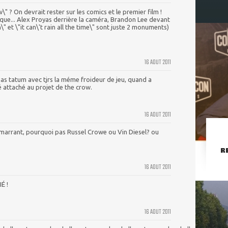
" ? On devrait rester sur les comics et le premier film !
fique... Alex Proyas derrière la caméra, Brandon Lee devant
 et \"it can\'t rain all the time\" sont juste 2 monuments)
16 AOUT 2011
e pas tatum avec tjrs la méme froideur de jeu, quand a
é attaché au projet de the crow.
16 AOUT 2011
arrant, pourquoi pas Russel Crowe ou Vin Diesel? ou
R
16 AOUT 2011
É !
16 AOUT 2011