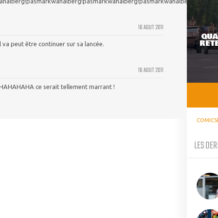
halberg!pasmarkwahalberg!pasmarkwahalberg!pasmarkwahalberg!pasmar
16 AOUT 2011
QUA
RETE
l va peut être continuer sur sa lancée.
16 AOUT 2011
HAHAHAHA ce serait tellement marrant !
COMICS
LES DER