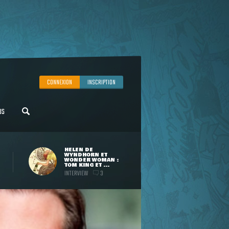
CONNEXION
INSCRIPTION
US
HELEN DE
WYNDHORN ET
WONDER WOMAN :
TOM KING ET ...
INTERVIEW
3