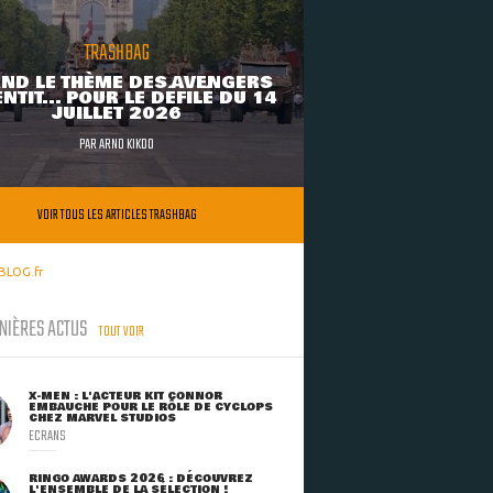
kwahalberg!pasmarkwahalberg!
TRASHBAG
ND LE THÈME DES AVENGERS
NTIT... POUR LE DÉFILÉ DU 14
JUILLET 2026
PAR
ARNO KIKOO
VOIR TOUS LES ARTICLES TRASHBAG
BLOG.fr
NIÈRES ACTUS
TOUT VOIR
X-MEN : L'ACTEUR KIT CONNOR
EMBAUCHÉ POUR LE RÔLE DE CYCLOPS
CHEZ MARVEL STUDIOS
ECRANS
RINGO AWARDS 2026 : DÉCOUVREZ
L'ENSEMBLE DE LA SÉLECTION !