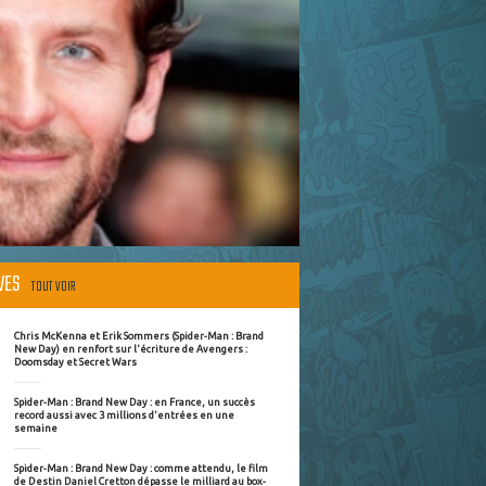
ÈVES
TOUT VOIR
Chris McKenna et Erik Sommers (Spider-Man : Brand
New Day) en renfort sur l'écriture de Avengers :
Doomsday et Secret Wars
Spider-Man : Brand New Day : en France, un succès
record aussi avec 3 millions d'entrées en une
semaine
Spider-Man : Brand New Day : comme attendu, le film
de Destin Daniel Cretton dépasse le milliard au box-