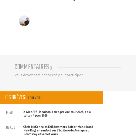
COMMENTAIRES
(
0
)
Vous devez être connecté pour participer
LES BRÈVES
TOUT VOIR
14:40
X-Men '97 : la saison 3 bien prévue pour 2027, et la
saison 4 pour 2028
06 AOU
Chris McKenna et Erik Sommers (Spider-Man : Brand
New Day) en renfort sur l'écriture de Avengers :
Doomsday et Secret Wars