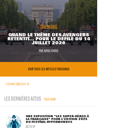
TRASHBAG
QUAND LE THÈME DES AVENGERS
RETENTIT... POUR LE DÉFILÉ DU 14
JUILLET 2026
PAR
ARNO KIKOO
VOIR TOUS LES ARTICLES TRASHBAG
COMICSBLOG.fr
LES DERNIÈRES ACTUS
TOUT VOIR
UNE EXPOSITION "LES SUPER-HÉROS À
LA FRANÇAISE" POUR L'ÉDITION 2026
DU FESTIVAL HYPERMONDES
ACTU VF