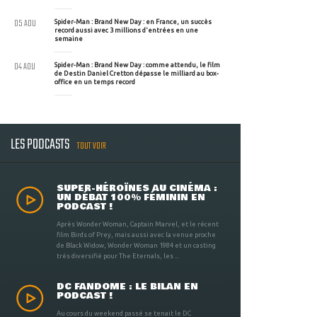
05 AOU
Spider-Man : Brand New Day : en France, un succès
record aussi avec 3 millions d'entrées en une
semaine
04 AOU
Spider-Man : Brand New Day : comme attendu, le film
de Destin Daniel Cretton dépasse le milliard au box-
office en un temps record
LES PODCASTS
TOUT VOIR
SUPER-HÉROÏNES AU CINÉMA :
UN DÉBAT 100% FÉMININ EN
PODCAST !
Après Wonder Woman, Captain Marvel, et le récent
film Birds of Prey, mais aussi avec la venue proche
de Black Widow, Wonder Woman 1984 et un casting
très diversifié pour The Eternals, les ...
DC FANDOME : LE BILAN EN
PODCAST !
Au cours du weekend passé se tenait le DC