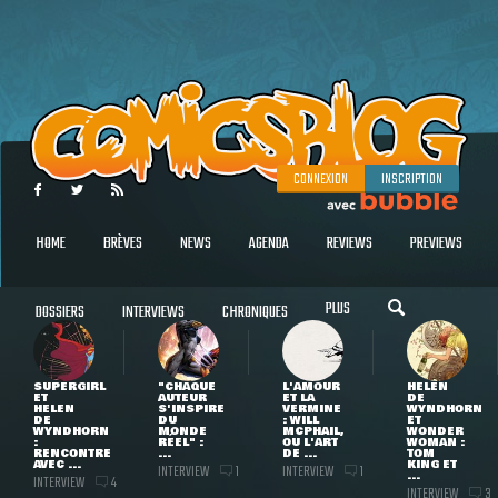
CONNEXION
INSCRIPTION
HOME
BRÈVES
NEWS
AGENDA
REVIEWS
PREVIEWS
PLUS
DOSSIERS
INTERVIEWS
CHRONIQUES
SUPERGIRL
"CHAQUE
L'AMOUR
HELEN
ET
AUTEUR
ET LA
DE
HELEN
S'INSPIRE
VERMINE
WYNDHORN
DE
DU
: WILL
ET
WYNDHORN
MONDE
MCPHAIL,
WONDER
:
RÉEL" :
OU L'ART
WOMAN :
RENCONTRE
...
DE ...
TOM
AVEC ...
KING ET
INTERVIEW
INTERVIEW
1
1
...
INTERVIEW
4
INTERVIEW
3