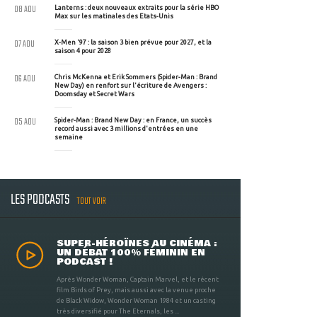
08 AOU
Lanterns : deux nouveaux extraits pour la série HBO
Max sur les matinales des Etats-Unis
07 AOU
X-Men '97 : la saison 3 bien prévue pour 2027, et la
saison 4 pour 2028
06 AOU
Chris McKenna et Erik Sommers (Spider-Man : Brand
New Day) en renfort sur l'écriture de Avengers :
Doomsday et Secret Wars
05 AOU
Spider-Man : Brand New Day : en France, un succès
record aussi avec 3 millions d'entrées en une
semaine
LES PODCASTS
TOUT VOIR
SUPER-HÉROÏNES AU CINÉMA :
UN DÉBAT 100% FÉMININ EN
PODCAST !
Après Wonder Woman, Captain Marvel, et le récent
film Birds of Prey, mais aussi avec la venue proche
de Black Widow, Wonder Woman 1984 et un casting
très diversifié pour The Eternals, les ...