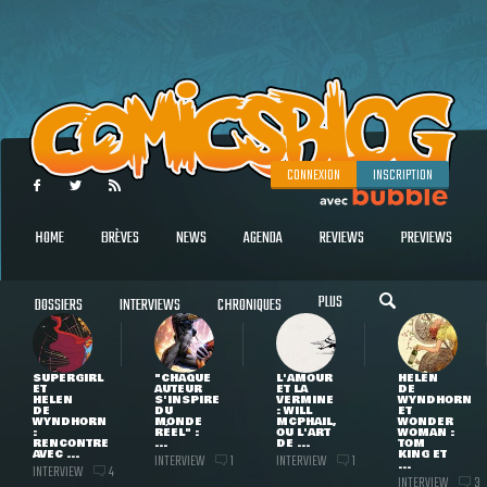
CONNEXION
INSCRIPTION
HOME
BRÈVES
NEWS
AGENDA
REVIEWS
PREVIEWS
PLUS
DOSSIERS
INTERVIEWS
CHRONIQUES
SUPERGIRL
"CHAQUE
L'AMOUR
HELEN
ET
AUTEUR
ET LA
DE
HELEN
S'INSPIRE
VERMINE
WYNDHORN
DE
DU
: WILL
ET
WYNDHORN
MONDE
MCPHAIL,
WONDER
:
RÉEL" :
OU L'ART
WOMAN :
RENCONTRE
...
DE ...
TOM
AVEC ...
KING ET
INTERVIEW
INTERVIEW
1
1
...
INTERVIEW
4
INTERVIEW
3