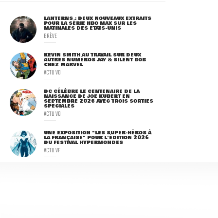
LANTERNS : DEUX NOUVEAUX EXTRAITS
POUR LA SÉRIE HBO MAX SUR LES
MATINALES DES ETATS-UNIS
BRÈVE
KEVIN SMITH AU TRAVAIL SUR DEUX
AUTRES NUMÉROS JAY & SILENT BOB
CHEZ MARVEL
ACTU VO
DC CÉLÈBRE LE CENTENAIRE DE LA
NAISSANCE DE JOE KUBERT EN
SEPTEMBRE 2026 AVEC TROIS SORTIES
SPÉCIALES
ACTU VO
UNE EXPOSITION "LES SUPER-HÉROS À
LA FRANÇAISE" POUR L'ÉDITION 2026
DU FESTIVAL HYPERMONDES
ACTU VF