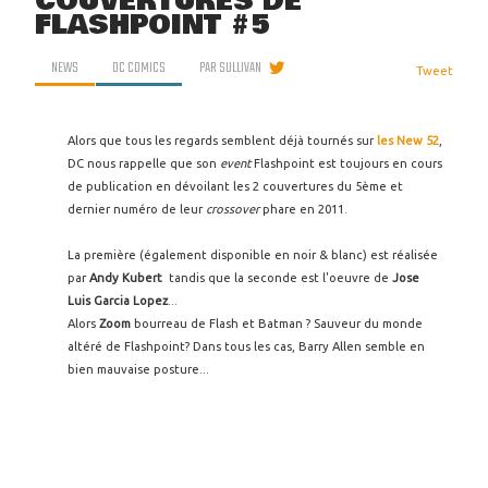
COUVERTURES DE
FLASHPOINT #5
NEWS
DC COMICS
PAR
SULLIVAN
Tweet
Alors que tous les regards semblent déjà tournés sur
les New 52
,
DC nous rappelle que son
event
Flashpoint est toujours en cours
de publication en dévoilant les 2 couvertures du 5ème et
dernier numéro de leur
crossover
phare en 2011.
La première (également disponible en noir & blanc) est réalisée
par
Andy Kubert
tandis que la seconde est l'oeuvre de
Jose
Luis Garcia Lopez
...
Alors
Zoom
bourreau de Flash et Batman ? Sauveur du monde
altéré de Flashpoint? Dans tous les cas, Barry Allen semble en
bien mauvaise posture...