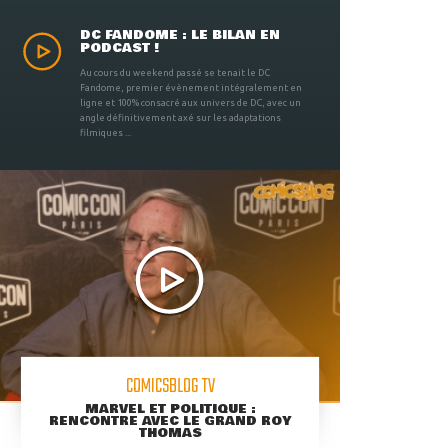
DC FANDOME : LE BILAN EN
PODCAST !
Au cours du weekend passé se tenait le DC
Fandome, premier évènement intégralement en
ligne et 100% consacré aux univers de DC, avec un
angle définitivement axé sur les adaptations
filmiques ...
COMICSBLOG TV
MARVEL ET POLITIQUE :
RENCONTRE AVEC LE GRAND ROY
THOMAS