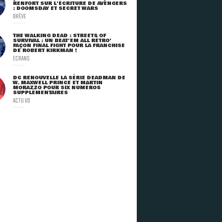
RENFORT SUR L'ÉCRITURE DE AVENGERS
: DOOMSDAY ET SECRET WARS
BRÈVE
THE WALKING DEAD : STREETS OF
SURVIVAL : UN BEAT'EM ALL RÉTRO'
FAÇON FINAL FIGHT POUR LA FRANCHISE
DE ROBERT KIRKMAN !
ECRANS
DC RENOUVELLE LA SÉRIE DEADMAN DE
W. MAXWELL PRINCE ET MARTIN
MORAZZO POUR SIX NUMÉROS
SUPPLÉMENTAIRES
ACTU VO