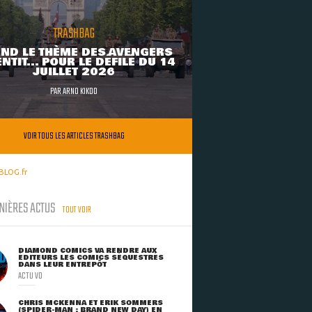
TRASHBAG
ND LE THÈME DES AVENGERS
NTIT... POUR LE DÉFILÉ DU 14
JUILLET 2026
PAR
ARNO KIKOO
VOIR TOUS LES ARTICLES TRASHBAG
BLOG.fr
NIÈRES ACTUS
TOUT VOIR
DIAMOND COMICS VA RENDRE AUX
ÉDITEURS LES COMICS SÉQUESTRÉS
DANS LEUR ENTREPÔT
ACTU VO
CHRIS MCKENNA ET ERIK SOMMERS
(SPIDER-MAN : BRAND NEW DAY) EN