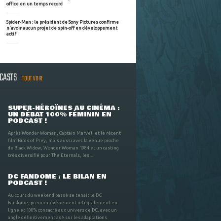
office en un temps record
Spider-Man : le président de Sony Pictures confirme
n'avoir aucun projet de spin-off en développement
actif
DCASTS
TOUT VOIR
SUPER-HÉROÏNES AU CINÉMA :
UN DÉBAT 100% FÉMININ EN
PODCAST !
Après Wonder Woman, Captain Marvel, et le récent
film Birds of Prey, mais aussi avec la venue proche
de Black Widow, Wonder Woman 1984 et un casting
très diversifié pour The Eternals, les ...
DC FANDOME : LE BILAN EN
PODCAST !
Au cours du weekend passé se tenait le DC
Fandome, premier évènement intégralement en
ligne et 100% consacré aux univers de DC, avec un
angle définitivement axé sur les adaptations