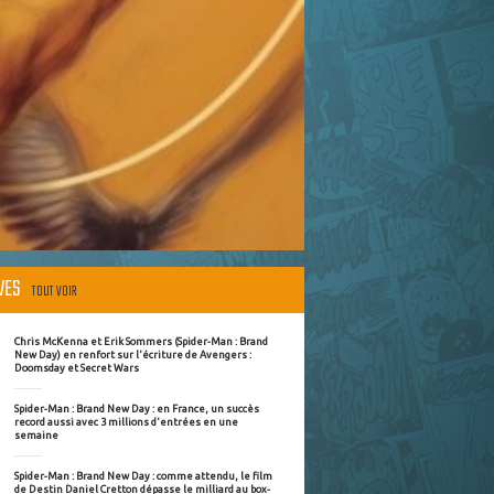
ÈVES
TOUT VOIR
Chris McKenna et Erik Sommers (Spider-Man : Brand
New Day) en renfort sur l'écriture de Avengers :
Doomsday et Secret Wars
Spider-Man : Brand New Day : en France, un succès
record aussi avec 3 millions d'entrées en une
semaine
Spider-Man : Brand New Day : comme attendu, le film
de Destin Daniel Cretton dépasse le milliard au box-