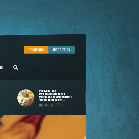
CONNEXION
INSCRIPTION
US
HELEN DE
WYNDHORN ET
WONDER WOMAN :
TOM KING ET ...
INTERVIEW
3