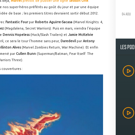
s déjà,
Marvel
prévoit de publier une ligne
Season One
.
de nos super-héros préférés au goût du jour et par une équipe
04 AOU
idée de base ; les premiers titres devraient sortir début 2012.
avec
Fantastic Four
par
Roberto Aguirre-Sacasa
(Marvel Knights: 4,
ez
(Magdalena, Secret Warriors). Puis en mars, viendra l'équipe
e
Dennis Hopeless
(Hack/Slash Trailers) et
Jamie McKelvie
il, ce sera le tour l'homme sans peur,
Daredevil
par
Antony
LES PO
llinton Alves
(Marvel Zombies Return, War Machine). Et enfin
 mené par
Cullen Bunn
(Superman/Batman, Fear Itself: The
arriors Three).
s couvertures :