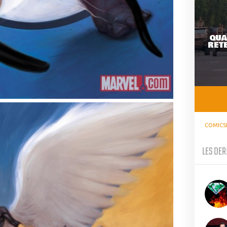
QUA
RETE
COMICS
LES DER