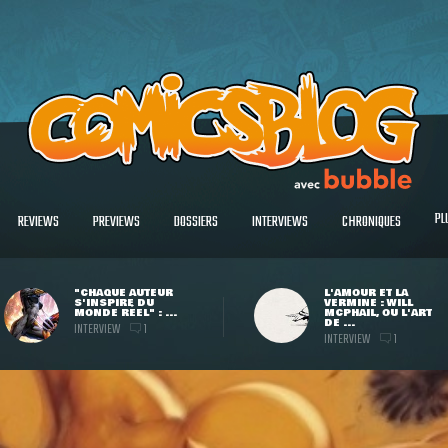
PL
REVIEWS
PREVIEWS
DOSSIERS
INTERVIEWS
CHRONIQUES
"CHAQUE AUTEUR
L'AMOUR ET LA
S'INSPIRE DU
VERMINE : WILL
MONDE RÉEL" : ...
MCPHAIL, OU L'ART
DE ...
INTERVIEW
1
INTERVIEW
1