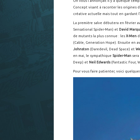
On vous l'annonçait il y a quelque temp
Concept visant à raconter les origines 
créative actuelle mais tout en gardant l'
La première salve débutera en février 
Sensational Spider-Man) et
David Marqu
de mutants la plus connue : les
X-Men
d
(Cable, Generation Hope). Ensuite en avr
Johnston
(Daredevil, Dead Space) et
We
en mai, le sympathique
Spider-Man
sera
Deep) et
Neil Edwards
(Fantastic Four, W
Pour vous faire patienter, voici quelque