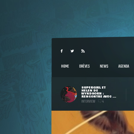
HOME
BRÈVES
NEWS
AGENDA
SUPERGIRL ET
HELEN DE
WYNDHORN :
RENCONTRE AVEC ...
INTERVIEW
4