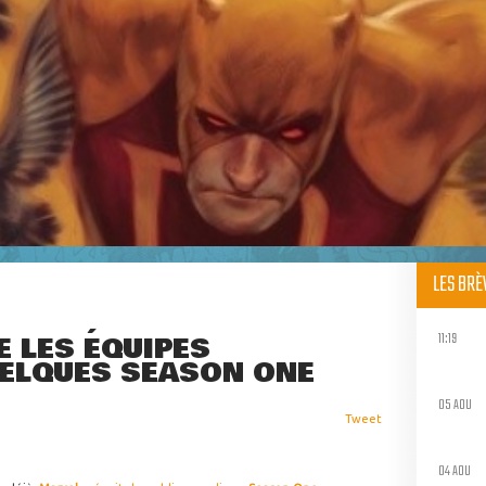
LES BR
11:19
 LES ÉQUIPES
UELQUES SEASON ONE
05 AOU
Tweet
04 AOU