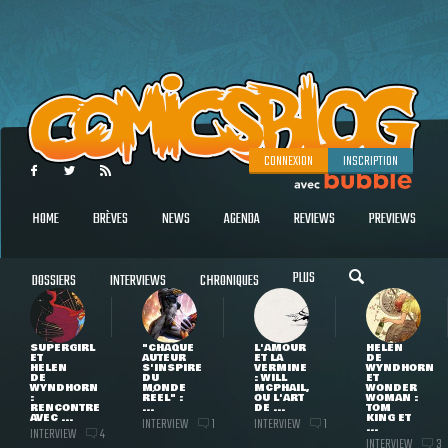
CONNEXION
INSCRIPTION
HOME
BRÈVES
NEWS
AGENDA
REVIEWS
PREVIEWS
PLUS
DOSSIERS
INTERVIEWS
CHRONIQUES
SUPERGIRL
"CHAQUE
L'AMOUR
HELEN
ET
AUTEUR
ET LA
DE
HELEN
S'INSPIRE
VERMINE
WYNDHORN
DE
DU
: WILL
ET
WYNDHORN
MONDE
MCPHAIL,
WONDER
:
RÉEL" :
OU L'ART
WOMAN :
RENCONTRE
...
DE ...
TOM
AVEC ...
KING ET
INTERVIEW
INTERVIEW
1
1
...
INTERVIEW
4
INTERVIEW
3