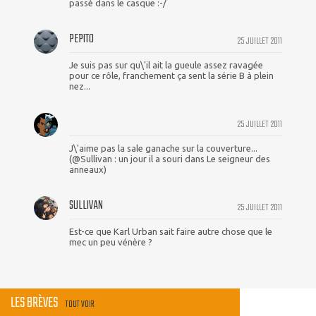
passé dans le casque :-/
PEPITO
25 JUILLET 2011
Je suis pas sur qu\'il ait la gueule assez ravagée
pour ce rôle, franchement ça sent la série B à plein
nez...
25 JUILLET 2011
J\'aime pas la sale ganache sur la couverture...
(@Sullivan : un jour il a souri dans Le seigneur des
anneaux)
SULLIVAN
25 JUILLET 2011
Est-ce que Karl Urban sait faire autre chose que le
mec un peu vénère ?
LES BRÈVES
TOUT VOIR