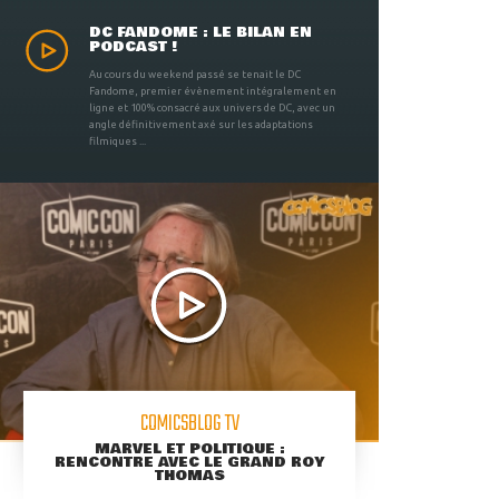
DC FANDOME : LE BILAN EN
PODCAST !
Au cours du weekend passé se tenait le DC
Fandome, premier évènement intégralement en
ligne et 100% consacré aux univers de DC, avec un
angle définitivement axé sur les adaptations
filmiques ...
COMICSBLOG TV
MARVEL ET POLITIQUE :
RENCONTRE AVEC LE GRAND ROY
THOMAS