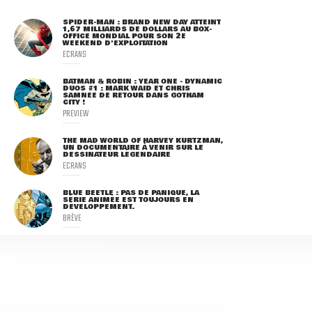
SPIDER-MAN : BRAND NEW DAY ATTEINT
1,67 MILLIARDS DE DOLLARS AU BOX-
OFFICE MONDIAL POUR SON 2E
WEEKEND D'EXPLOITATION
ECRANS
BATMAN & ROBIN : YEAR ONE - DYNAMIC
DUOS #1 : MARK WAID ET CHRIS
SAMNEE DE RETOUR DANS GOTHAM
CITY !
PREVIEW
THE MAD WORLD OF HARVEY KURTZMAN,
UN DOCUMENTAIRE À VENIR SUR LE
DESSINATEUR LÉGENDAIRE
ECRANS
BLUE BEETLE : PAS DE PANIQUE, LA
SÉRIE ANIMÉE EST TOUJOURS EN
DÉVELOPPEMENT.
BRÈVE