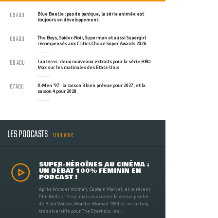
09 AOU
Blue Beetle : pas de panique, la série animée est
toujours en développement.
09 AOU
The Boys, Spider-Noir, Superman et aussi Supergirl
récompensés aux Critics Choice Super Awards 2026
08 AOU
Lanterns : deux nouveaux extraits pour la série HBO
Max sur les matinales des Etats-Unis
07 AOU
X-Men '97 : la saison 3 bien prévue pour 2027, et la
saison 4 pour 2028
LES PODCASTS
TOUT VOIR
SUPER-HÉROÏNES AU CINÉMA :
UN DÉBAT 100% FÉMININ EN
PODCAST !
Après Wonder Woman, Captain Marvel, et le récent
film Birds of Prey, mais aussi avec la venue proche
de Black Widow, Wonder Woman 1984 et un casting
très diversifié pour The Eternals, les ...