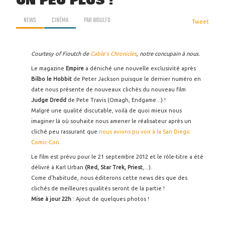
UN PEU PLUS !
NEWS
CINÉMA
PAR
WOULFO
Tweet
Courtesy of Fioutch de
Cable's Chronicles
, notre concupain à nous.
Le magazine
Empire
a déniché une nouvelle exclusivité après
Bilbo le Hobbit
de Peter Jackson puisque le dernier numéro en
date nous présente de nouveaux clichés du nouveau film
Judge Dredd
de Pete Travis (Omagh, Endgame...) !
Malgré une qualité discutable, voilà de quoi mieux nous
imaginer là où souhaite nous amener le réalisateur après un
cliché peu rassurant que
nous avions pu voir à la San Diego
Comic-Con
.
Le film est prévu pour le 21 septembre 2012 et le rôle-titre a été
délivré à Karl Urban
(Red, Star Trek, Priest
,...).
Come d'habitude, nous éditerons cette news dès que des
clichés de meilleures qualités seront de la partie !
Mise à jour 22h
: Ajout de quelques photos !