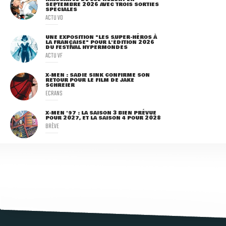
SEPTEMBRE 2026 AVEC TROIS SORTIES
SPÉCIALES
ACTU VO
UNE EXPOSITION "LES SUPER-HÉROS À
LA FRANÇAISE" POUR L'ÉDITION 2026
DU FESTIVAL HYPERMONDES
ACTU VF
X-MEN : SADIE SINK CONFIRME SON
RETOUR POUR LE FILM DE JAKE
SCHREIER
ECRANS
X-MEN '97 : LA SAISON 3 BIEN PRÉVUE
POUR 2027, ET LA SAISON 4 POUR 2028
BRÈVE