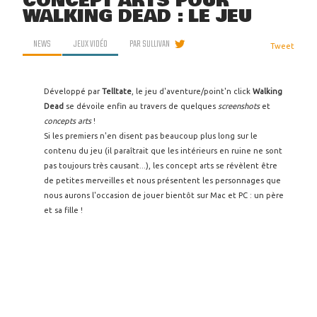
CONCEPT ARTS POUR
WALKING DEAD : LE JEU
NEWS
JEUX VIDÉO
PAR
SULLIVAN
Tweet
Développé par
Telltate
, le jeu d'aventure/point'n click
Walking
Dead
se dévoile enfin au travers de quelques
screenshots
et
concepts arts
!
Si les premiers n'en disent pas beaucoup plus long sur le
contenu du jeu (il paraîtrait que les intérieurs en ruine ne sont
pas toujours très causant...), les concept arts se révèlent être
de petites merveilles et nous présentent les personnages que
nous aurons l'occasion de jouer bientôt sur Mac et PC : un père
et sa fille !