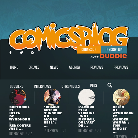
CONNEXION
INSCRIPTION
HOME
BRÈVES
NEWS
AGENDA
REVIEWS
PREVIEWS
PLUS
DOSSIERS
INTERVIEWS
CHRONIQUES
SUPERGIRL
"CHAQUE
L'AMOUR
HELEN
ET
AUTEUR
ET LA
DE
HELEN
S'INSPIRE
VERMINE
WYNDHORN
DE
DU
: WILL
ET
WYNDHORN
MONDE
MCPHAIL,
WONDER
:
RÉEL" :
OU L'ART
WOMAN :
RENCONTRE
...
DE ...
TOM
AVEC ...
KING ET
INTERVIEW
INTERVIEW
1
1
...
INTERVIEW
4
INTERVIEW
3