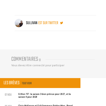
SULLIVAN
EST SUR TWITTER
COMMENTAIRES
(
0
)
Vous devez être connecté pour participer
LES BRÈVES
TOUT VOIR
07 AOU
X-Men '97 : la saison 3 bien prévue pour 2027, et la
saison 4 pour 2028
Chris McKenna et Erik Sommers (Spider-Man : Brand