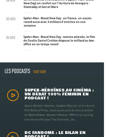
06 AOU
New Day) en renfort sur l'écriture de Avengers :
Doomsday et Secret Wars
05 AOU
Spider-Man : Brand New Day : en France, un succès
record aussi avec 3 millions d'entrées en une
semaine
04 AOU
Spider-Man : Brand New Day : comme attendu, le film
de Destin Daniel Cretton dépasse le milliard au box-
office en un temps record
LES PODCASTS
TOUT VOIR
SUPER-HÉROÏNES AU CINÉMA :
UN DÉBAT 100% FÉMININ EN
PODCAST !
Après Wonder Woman, Captain Marvel, et le récent
film Birds of Prey, mais aussi avec la venue proche
de Black Widow, Wonder Woman 1984 et un casting
très diversifié pour The Eternals, les ...
DC FANDOME : LE BILAN EN
PODCAST !