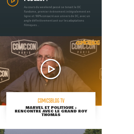
Au cours du weekend passé se tenait le DC
Fandome, premier évènement intégralement en
ligne et 100% consacré aux univers de DC, avec un
angle définitivement axé sur les adaptations
filmiques ...
COMICSBLOG TV
MARVEL ET POLITIQUE :
RENCONTRE AVEC LE GRAND ROY
THOMAS