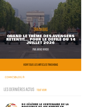
TRASHBAG
QUAND LE THÈME DES AVENGERS
RETENTIT... POUR LE DÉFILÉ DU 14
JUILLET 2026
PAR
ARNO KIKOO
VOIR TOUS LES ARTICLES TRASHBAG
COMICSBLOG.fr
LES DERNIÈRES ACTUS
TOUT VOIR
DC CÉLÈBRE LE CENTENAIRE DE LA
NAISSANCE DE JOE KUBERT EN