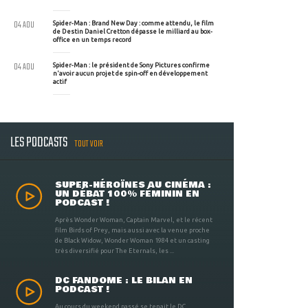
04 AOU
Spider-Man : Brand New Day : comme attendu, le film
de Destin Daniel Cretton dépasse le milliard au box-
office en un temps record
04 AOU
Spider-Man : le président de Sony Pictures confirme
n'avoir aucun projet de spin-off en développement
actif
LES PODCASTS
TOUT VOIR
SUPER-HÉROÏNES AU CINÉMA :
UN DÉBAT 100% FÉMININ EN
PODCAST !
Après Wonder Woman, Captain Marvel, et le récent
film Birds of Prey, mais aussi avec la venue proche
de Black Widow, Wonder Woman 1984 et un casting
très diversifié pour The Eternals, les ...
DC FANDOME : LE BILAN EN
PODCAST !
Au cours du weekend passé se tenait le DC