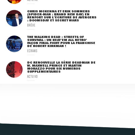
CHRIS MCKENNA ET ERIK SOMMERS
(SPIDER-MAN : BRAND NEW DAY) EN
RENFORT SUR L'ÉCRITURE DE AVENGERS
: DOOMSDAY ET SECRET WARS
BRÈVE
THE WALKING DEAD : STREETS OF
SURVIVAL : UN BEAT'EM ALL RÉTRO'
FAÇON FINAL FIGHT POUR LA FRANCHISE
DE ROBERT KIRKMAN !
ECRANS
DC RENOUVELLE LA SÉRIE DEADMAN DE
W. MAXWELL PRINCE ET MARTIN
MORAZZO POUR SIX NUMÉROS
SUPPLÉMENTAIRES
ACTU VO