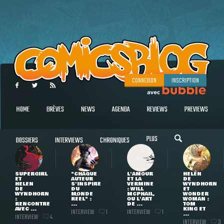
CONNEXION
INSCRIPTION
HOME
BRÈVES
NEWS
AGENDA
REVIEWS
PREVIEWS
PLUS
DOSSIERS
INTERVIEWS
CHRONIQUES
SUPERGIRL
"CHAQUE
L'AMOUR
HELEN
ET
AUTEUR
ET LA
DE
HELEN
S'INSPIRE
VERMINE
WYNDHORN
DE
DU
: WILL
ET
WYNDHORN
MONDE
MCPHAIL,
WONDER
:
RÉEL" :
OU L'ART
WOMAN :
RENCONTRE
...
DE ...
TOM
AVEC ...
KING ET
INTERVIEW
INTERVIEW
1
1
...
INTERVIEW
4
INTERVIEW
3