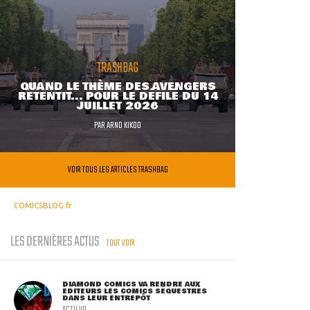
TRASHBAG
QUAND LE THÈME DES AVENGERS
RETENTIT... POUR LE DÉFILÉ DU 14
JUILLET 2026
PAR
ARNO KIKOO
VOIR TOUS LES ARTICLES TRASHBAG
COMICSBLOG.fr
LES DERNIÈRES ACTUS
TOUT VOIR
DIAMOND COMICS VA RENDRE AUX
ÉDITEURS LES COMICS SÉQUESTRÉS
DANS LEUR ENTREPÔT
ACTU VO