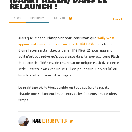
(BARRY ALLEN) DANS LE
RELAUNCH !
NEWS
DC COMICS
PAR
MANU
Tweet
Alors que le panel
Flashpoint
nous confirmait que
Wally West
apparaitrait dans le dernier numéro de
Kid Flash
pre-relaunch,
d'une façon inattendue, le panel
The New 52
nous apprend
qu'il n'est pas prévu qu'il apparaisse dans la nouvelle série
Flash
du relaunch. L'idée est de rester sur un unique Flash dans cette
série. Restera-t-on avec un seul Flash pour tout l'univers
DC
ou
bien le costume sera t-il partagé ?
Le problème Wally West semble en tout cas être la patate
chaude que se lancent les auteurs et les éditeurs ces derniers
temps...
MANU
EST SUR TWITTER