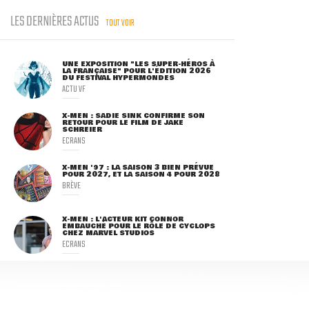
LES DERNIÈRES ACTUS
TOUT VOIR
UNE EXPOSITION "LES SUPER-HÉROS À
LA FRANÇAISE" POUR L'ÉDITION 2026
DU FESTIVAL HYPERMONDES
ACTU VF
X-MEN : SADIE SINK CONFIRME SON
RETOUR POUR LE FILM DE JAKE
SCHREIER
ECRANS
X-MEN '97 : LA SAISON 3 BIEN PRÉVUE
POUR 2027, ET LA SAISON 4 POUR 2028
BRÈVE
X-MEN : L'ACTEUR KIT CONNOR
EMBAUCHÉ POUR LE RÔLE DE CYCLOPS
CHEZ MARVEL STUDIOS
ECRANS