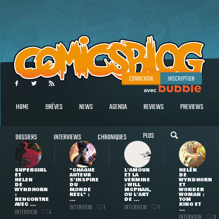
CONNEXION
INSCRIPTION
HOME
BRÈVES
NEWS
AGENDA
REVIEWS
PREVIEWS
PLUS
DOSSIERS
INTERVIEWS
CHRONIQUES
SUPERGIRL
"CHAQUE
L'AMOUR
HELEN
ET
AUTEUR
ET LA
DE
HELEN
S'INSPIRE
VERMINE
WYNDHORN
DE
DU
: WILL
ET
WYNDHORN
MONDE
MCPHAIL,
WONDER
:
RÉEL" :
OU L'ART
WOMAN :
RENCONTRE
...
DE ...
TOM
AVEC ...
KING ET
INTERVIEW
INTERVIEW
1
1
...
INTERVIEW
4
INTERVIEW
3