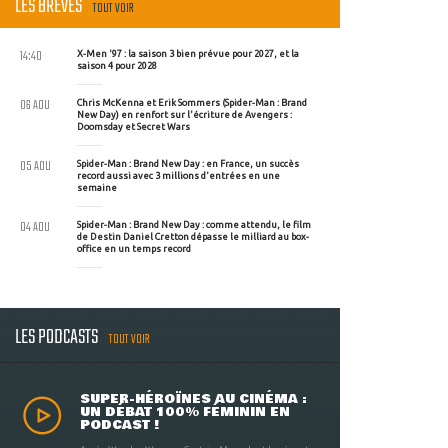
LES BRÈVES
TOUT VOIR
14:40
X-Men '97 : la saison 3 bien prévue pour 2027, et la
saison 4 pour 2028
06 AOU
Chris McKenna et Erik Sommers (Spider-Man : Brand
New Day) en renfort sur l'écriture de Avengers :
Doomsday et Secret Wars
05 AOU
Spider-Man : Brand New Day : en France, un succès
record aussi avec 3 millions d'entrées en une
semaine
04 AOU
Spider-Man : Brand New Day : comme attendu, le film
de Destin Daniel Cretton dépasse le milliard au box-
office en un temps record
LES PODCASTS
TOUT VOIR
SUPER-HÉROÏNES AU CINÉMA :
UN DÉBAT 100% FÉMININ EN
PODCAST !