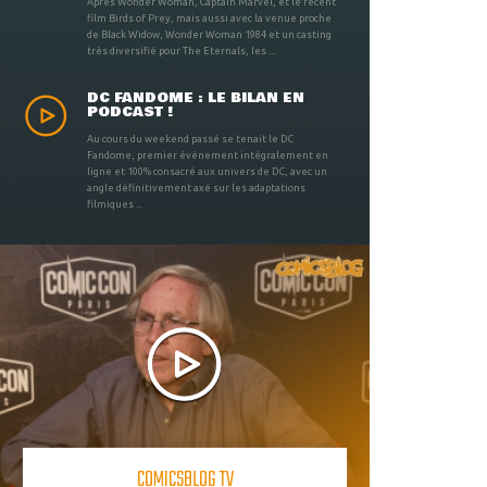
Après Wonder Woman, Captain Marvel, et le récent
film Birds of Prey, mais aussi avec la venue proche
de Black Widow, Wonder Woman 1984 et un casting
très diversifié pour The Eternals, les ...
DC FANDOME : LE BILAN EN
PODCAST !
Au cours du weekend passé se tenait le DC
Fandome, premier évènement intégralement en
ligne et 100% consacré aux univers de DC, avec un
angle définitivement axé sur les adaptations
filmiques ...
COMICSBLOG TV