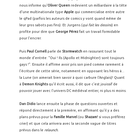
nous informe qu'
Oliver Queen
redevient un milliardaire à la tête
d'une multinationale type
Apple
qui commercialise entre autre
le qPad (parfois les auteurs de comics y vont quand même de
leur gros sabots pas fins). Et Jurgens (
qui fait les dessins
) en
profite pour dire que
George Pérez
fait un travail formidable
pour l'encrer.
Puis
Paul Cornell
parle de
Stormwatch
en rassurant tout le
monde d'entrée: "Oui ! Ils (Apollo et Midnighter) sont toujours
gays !". Ensuite il affirme avoir pris son pied comme rarement à
l'écriture de cette série, notamment en opposant les héros à...
la Lune (on aimerait bien savoir à quoi carbure l'Anglais)!
Quant
à
Demon Knights
qu'il écrit aussi, il dit que c'est jouissif de
pouvoir jouer avec l'univers DC médiéval entier, ni plus ni moins.
Dan Didio
lance ensuite la phase de questions ouvertes et
répond directement à la première, en affirmant qu'il y a des
plans prévus pour la
Famille Marvel
(ou
Shazam!
si vous préférez
crier) et que cela arrivera avec la seconde vague de titres
prévus dans le
relaunch.