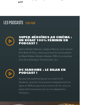
actif
LES PODCASTS
TOUT VOIR
SUPER-HÉROÏNES AU CINÉMA :
UN DÉBAT 100% FÉMININ EN
PODCAST !
Après Wonder Woman, Captain Marvel, et le récent
film Birds of Prey, mais aussi avec la venue proche
de Black Widow, Wonder Woman 1984 et un casting
très diversifié pour The Eternals, les ...
DC FANDOME : LE BILAN EN
PODCAST !
Au cours du weekend passé se tenait le DC
Fandome, premier évènement intégralement en
ligne et 100% consacré aux univers de DC, avec un
angle définitivement axé sur les adaptations
filmiques ...