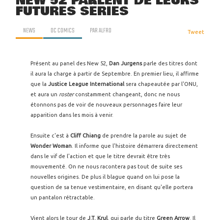
NEW 52 PARLENT DE LEURS
FUTURES SÉRIES
NEWS
DC COMICS
PAR
ALFRO
Tweet
Présent au panel des New 52,
Dan Jurgens
parle des titres dont
il aura la charge à partir de Septembre. En premier lieu, il affirme
que la
Justice League International
sera chapeautée par l'ONU,
et aura un
roster
constamment changeant, donc ne nous
étonnons pas de voir de nouveaux personnages faire leur
apparition dans les mois à venir.
Ensuite c'est à
Cliff Chiang
de prendre la parole au sujet de
Wonder Woman
. Il informe que l'histoire démarrera directement
dans le vif de l'action et que le titre devrait être très
mouvementé. On ne nous racontera pas tout de suite ses
nouvelles origines. De plus il blague quand on lui pose la
question de sa tenue vestimentaire, en disant qu'elle portera
un pantalon rétractable.
Vient alors le tour de
J.T. Krul
, qui parle du titre
Green Arrow
. Il