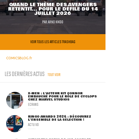
QUAND LE THÈME DES AVENGERS
RETENTIT... POUR LE DÉFILÉ DU 14
JUILLET 2026
PAR
ARNO KIKOO
VOIR TOUS LES ARTICLES TRASHBAG
COMICSBLOG.fr
LES DERNIÈRES ACTUS
TOUT VOIR
X-MEN : L'ACTEUR KIT CONNOR
EMBAUCHÉ POUR LE RÔLE DE CYCLOPS
CHEZ MARVEL STUDIOS
ECRANS
RINGO AWARDS 2026 : DÉCOUVREZ
L'ENSEMBLE DE LA SÉLECTION !
ACTU VO