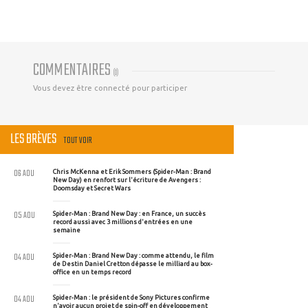
COMMENTAIRES
(
0
)
Vous devez être connecté pour participer
LES BRÈVES
TOUT VOIR
06 AOU
Chris McKenna et Erik Sommers (Spider-Man : Brand
New Day) en renfort sur l'écriture de Avengers :
Doomsday et Secret Wars
05 AOU
Spider-Man : Brand New Day : en France, un succès
record aussi avec 3 millions d'entrées en une
semaine
04 AOU
Spider-Man : Brand New Day : comme attendu, le film
de Destin Daniel Cretton dépasse le milliard au box-
office en un temps record
04 AOU
Spider-Man : le président de Sony Pictures confirme
n'avoir aucun projet de spin-off en développement