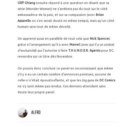
Cliff Chiang
ensuite répond à une question en disant que sa
série (Wonder Woman) ne s'arrêtera pas du tout sur le côté
ambassadrice de la paix, et sur sa compassion (avec
Brian
Azzarello
on s'en serait douté en même temps), mais qu'un côté
humain sera tout de même dévoilé.
On apprend aussi en parallèle de tout cela que
Nick Spencer
,
grâce à l'arrangement qu'il a avec
Marvel
(
avec qui il a un contrat
d'exclusivité
) qui l'autorise à faire
T.H.U.N.D.E.R. Agents
pour DC,
reviendra sur ce titre dès Novembre.
On pourra donc conclure ce panel en reconnaissant que même
s'il y a eu un certain nombre d'annonces pointues, aucune de
celle-ci n'était époustouflante, et que les
big guns
de
DC Comics
ne s'y sont même pas rendus. Ces derniers attendant sans
doute leur propre panel.
ALFRO