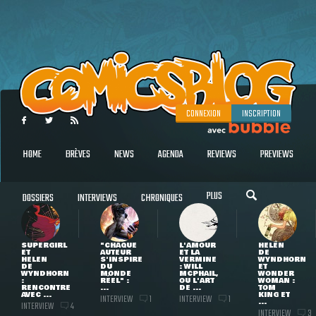
CONNEXION
INSCRIPTION
HOME
BRÈVES
NEWS
AGENDA
REVIEWS
PREVIEWS
PLUS
DOSSIERS
INTERVIEWS
CHRONIQUES
SUPERGIRL
"CHAQUE
L'AMOUR
HELEN
ET
AUTEUR
ET LA
DE
HELEN
S'INSPIRE
VERMINE
WYNDHORN
DE
DU
: WILL
ET
WYNDHORN
MONDE
MCPHAIL,
WONDER
:
RÉEL" :
OU L'ART
WOMAN :
RENCONTRE
...
DE ...
TOM
AVEC ...
KING ET
INTERVIEW
INTERVIEW
1
1
...
INTERVIEW
4
INTERVIEW
3