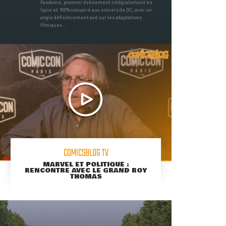
Fandome, premier évènement intégralement en
ligne et 100% consacré aux univers de DC, avec un
angle définitivement axé sur les adaptations
filmiques ...
COMICSBLOG TV
MARVEL ET POLITIQUE :
RENCONTRE AVEC LE GRAND ROY
THOMAS