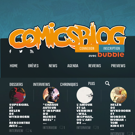
CONNEXION
INSCRIPTION
HOME
BRÈVES
NEWS
AGENDA
REVIEWS
PREVIEWS
PLUS
DOSSIERS
INTERVIEWS
CHRONIQUES
SUPERGIRL
"CHAQUE
L'AMOUR
HELEN
ET
AUTEUR
ET LA
DE
HELEN
S'INSPIRE
VERMINE
WYNDHORN
DE
DU
: WILL
ET
WYNDHORN
MONDE
MCPHAIL,
WONDER
:
RÉEL" :
OU L'ART
WOMAN :
RENCONTRE
...
DE ...
TOM
AVEC ...
KING ET
INTERVIEW
INTERVIEW
1
1
...
INTERVIEW
4
INTERVIEW
3