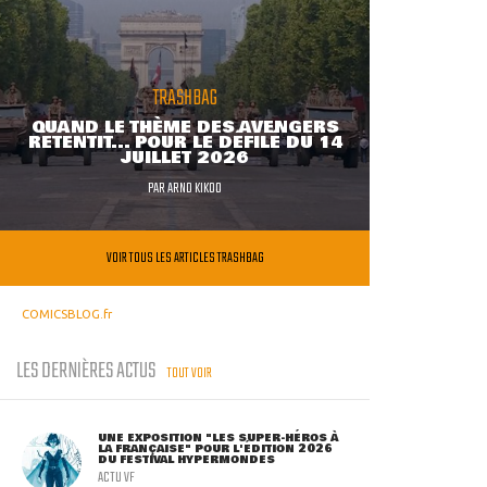
TRASHBAG
QUAND LE THÈME DES AVENGERS
RETENTIT... POUR LE DÉFILÉ DU 14
JUILLET 2026
PAR
ARNO KIKOO
VOIR TOUS LES ARTICLES TRASHBAG
COMICSBLOG.fr
LES DERNIÈRES ACTUS
TOUT VOIR
UNE EXPOSITION "LES SUPER-HÉROS À
LA FRANÇAISE" POUR L'ÉDITION 2026
DU FESTIVAL HYPERMONDES
ACTU VF