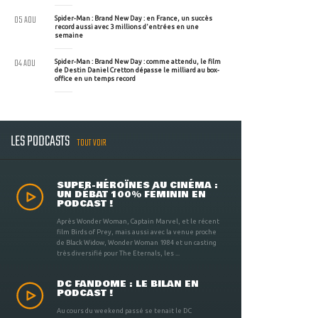
05 AOU
Spider-Man : Brand New Day : en France, un succès
record aussi avec 3 millions d'entrées en une
semaine
04 AOU
Spider-Man : Brand New Day : comme attendu, le film
de Destin Daniel Cretton dépasse le milliard au box-
office en un temps record
LES PODCASTS
TOUT VOIR
SUPER-HÉROÏNES AU CINÉMA :
UN DÉBAT 100% FÉMININ EN
PODCAST !
Après Wonder Woman, Captain Marvel, et le récent
film Birds of Prey, mais aussi avec la venue proche
de Black Widow, Wonder Woman 1984 et un casting
très diversifié pour The Eternals, les ...
DC FANDOME : LE BILAN EN
PODCAST !
Au cours du weekend passé se tenait le DC