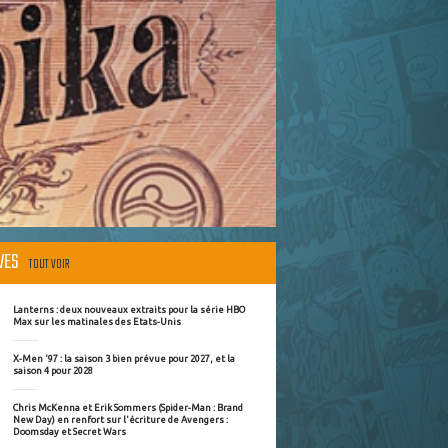
ÈVES
TOUT VOIR
Lanterns : deux nouveaux extraits pour la série HBO
Max sur les matinales des Etats-Unis
X-Men '97 : la saison 3 bien prévue pour 2027, et la
saison 4 pour 2028
Chris McKenna et Erik Sommers (Spider-Man : Brand
New Day) en renfort sur l'écriture de Avengers :
Doomsday et Secret Wars