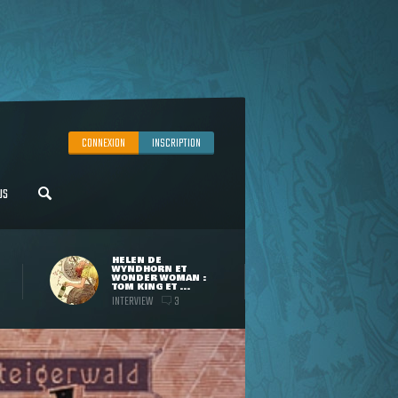
CONNEXION
INSCRIPTION
US
HELEN DE
WYNDHORN ET
WONDER WOMAN :
TOM KING ET ...
INTERVIEW
3