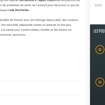
e qu'ont imposé
Joe Benitez
et
Aspen Comics
aux lecteurs en les
05 AOU
son de problèmes de santé de l'auteur) pour découvrir ce qui est
resque
Lady Mechanika
.
un modèle de finition avec son lettrage impeccable, des couleurs
s. Une merveille
steampunk
comme on aimerait en lire plus
LES PO
 à la caisse pour 3 petits dollars, la belle se fait désirer en
vertures, savourons :