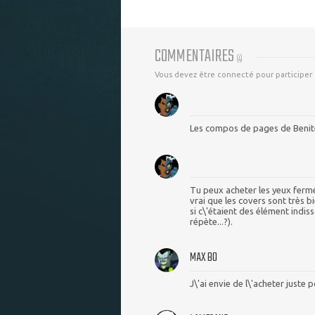
COMMENTAIRES
(
4
)
Vous devez être connecté pour participer
Les compos de pages de Benit
Tu peux acheter les yeux fermés
vrai que les covers sont très bi
si c\'étaient des élément indiss
répète...?).
MAX BO
J\'ai envie de l\'acheter juste