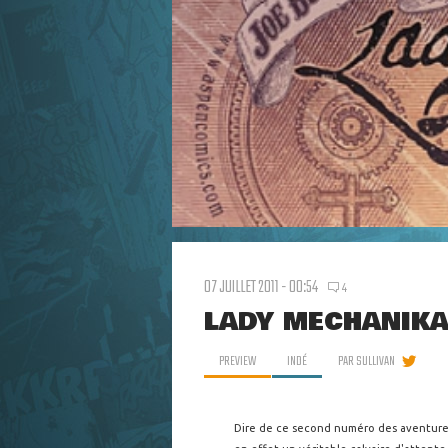
07 JUILLET 2011 - 00:54
4
LADY MECHANIKA 
PREVIEW
INDÉ
PAR
SULLIVAN
Dire de ce second numéro des aventures