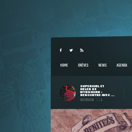
HOME
BRÈVES
NEWS
AGENDA
SUPERGIRL ET
HELEN DE
WYNDHORN :
RENCONTRE AVEC ...
INTERVIEW
4