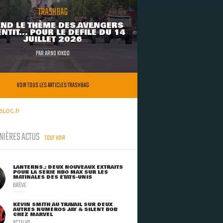
TRASHBAG
ND LE THÈME DES AVENGERS
NTIT... POUR LE DÉFILÉ DU 14
JUILLET 2026
PAR
ARNO KIKOO
VOIR TOUS LES ARTICLES TRASHBAG
BLOG.fr
NIÈRES ACTUS
TOUT VOIR
LANTERNS : DEUX NOUVEAUX EXTRAITS
POUR LA SÉRIE HBO MAX SUR LES
MATINALES DES ETATS-UNIS
BRÈVE
KEVIN SMITH AU TRAVAIL SUR DEUX
AUTRES NUMÉROS JAY & SILENT BOB
CHEZ MARVEL
ACTU VO