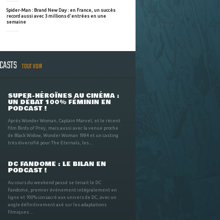
Spider-Man : Brand New Day : en France, un succès
record aussi avec 3 millions d'entrées en une
semaine
DCASTS
TOUT VOIR
SUPER-HÉROÏNES AU CINÉMA :
UN DÉBAT 100% FÉMININ EN
PODCAST !
Après Wonder Woman, Captain Marvel, et le récent
film Birds of Prey, mais aussi avec la venue proche
de Black Widow, Wonder Woman 1984 et un casting
très diversifié pour The Eternals, les ...
DC FANDOME : LE BILAN EN
PODCAST !
Au cours du weekend passé se tenait le DC
Fandome, premier évènement intégralement en
ligne et 100% consacré aux univers de DC, avec un
angle définitivement axé sur les adaptations
filmiques ...