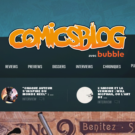
PL
REVIEWS
PREVIEWS
DOSSIERS
INTERVIEWS
CHRONIQUES
"CHAQUE AUTEUR
L'AMOUR ET LA
S'INSPIRE DU
VERMINE : WILL
MONDE RÉEL" : ...
MCPHAIL, OU L'ART
DE ...
INTERVIEW
1
INTERVIEW
1