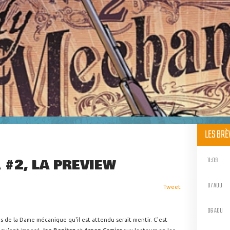
LES BR
11:09
#2, LA PREVIEW
07 AOU
Tweet
06 AOU
 de la Dame mécanique qu'il est attendu serait mentir. C'est