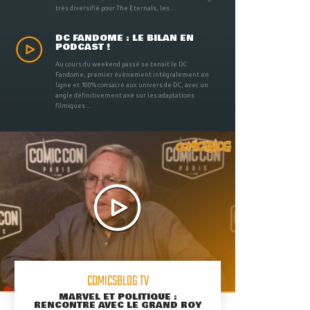
très diversifié pour The Eternals, les ...
DC FANDOME : LE BILAN EN
PODCAST !
Au cours du weekend passé se tenait le DC
Fandome, premier évènement intégralement en
ligne et 100% consacré aux univers de DC, avec un
angle définitivement axé sur les adaptations
filmiques ...
COMICSBLOG TV
MARVEL ET POLITIQUE :
RENCONTRE AVEC LE GRAND ROY