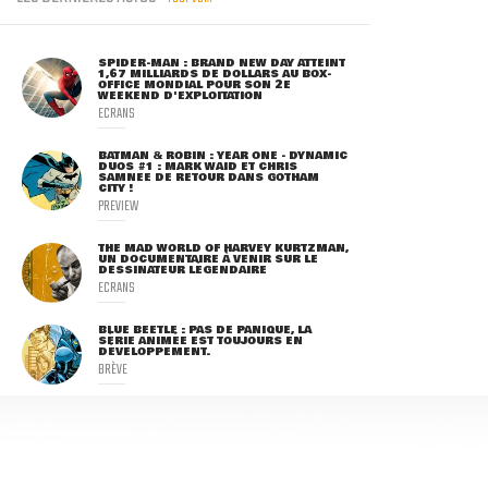
SPIDER-MAN : BRAND NEW DAY ATTEINT
1,67 MILLIARDS DE DOLLARS AU BOX-
OFFICE MONDIAL POUR SON 2E
WEEKEND D'EXPLOITATION
ECRANS
BATMAN & ROBIN : YEAR ONE - DYNAMIC
DUOS #1 : MARK WAID ET CHRIS
SAMNEE DE RETOUR DANS GOTHAM
CITY !
PREVIEW
THE MAD WORLD OF HARVEY KURTZMAN,
UN DOCUMENTAIRE À VENIR SUR LE
DESSINATEUR LÉGENDAIRE
ECRANS
BLUE BEETLE : PAS DE PANIQUE, LA
SÉRIE ANIMÉE EST TOUJOURS EN
DÉVELOPPEMENT.
BRÈVE