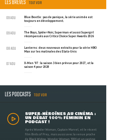
LES BRÈVES
TOUT VOIR
09 AOU
Blue Beetle : pas de panique, la série animée est
toujours en développement.
09 AOU
The Boys, Spider-Noir, Superman et aussi Supergirl
récompensés aux Critics Choice Super Awards 2026
08 AOU
Lanterns : deux nouveaux extraits pour la série HBO
Max sur les matinales des Etats-Unis
07 AOU
X-Men '97 : la saison 3 bien prévue pour 2027, et la
saison 4 pour 2028
LES PODCASTS
TOUT VOIR
SUPER-HÉROÏNES AU CINÉMA :
UN DÉBAT 100% FÉMININ EN
PODCAST !
Après Wonder Woman, Captain Marvel, et le récent
film Birds of Prey, mais aussi avec la venue proche
de Black Widow, Wonder Woman 1984 et un casting