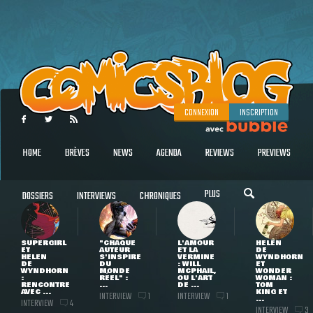
CONNEXION
INSCRIPTION
HOME
BRÈVES
NEWS
AGENDA
REVIEWS
PREVIEWS
PLUS
DOSSIERS
INTERVIEWS
CHRONIQUES
SUPERGIRL
"CHAQUE
L'AMOUR
HELEN
ET
AUTEUR
ET LA
DE
HELEN
S'INSPIRE
VERMINE
WYNDHORN
DE
DU
: WILL
ET
WYNDHORN
MONDE
MCPHAIL,
WONDER
:
RÉEL" :
OU L'ART
WOMAN :
RENCONTRE
...
DE ...
TOM
AVEC ...
KING ET
INTERVIEW
INTERVIEW
1
1
...
INTERVIEW
4
INTERVIEW
3