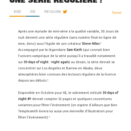
UNE SÉRIE RÉGULIÈRE !
NEWS
IDW
PAR
SULLIVAN
Tweet
Après une myriade de mini-série à la qualité variable, 30 Jours de
nuit devient une série régulière (sans numéro final en ligne de
mire, donc) sous l'égide de son créateur
Steve Niles
!
Accompagné par le légendaire
Sam Kieth
(qui connait bien
l'univers vampirique de la série puisqu'il a travaillé notamment
sur
30 days of night : night again
) au dessin, la série devrait se
concentrer sur Los Angeles et Barrow en Alaska, deux
atmosphères bien connues des lecteurs réguliers de la licence
depuis ses débuts !
Disponible en Octobre pour 4$, le sobrement intitulé
30 days of
night #1
devrait compter 32 pages et quelques couvertures
variantes pour fêter l'évènement (on espère d'ailleurs que Ben
Templesmith livrera lui aussi une merveille d'illustration pour
fêter l'évènement) !