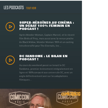
LES PODCASTS
TOUT VOIR
SUPER-HÉROÏNES AU CINÉMA :
UN DÉBAT 100% FÉMININ EN
PODCAST !
Après Wonder Woman, Captain Marvel, et le récent
film Birds of Prey, mais aussi avec la venue proche
de Black Widow, Wonder Woman 1984 et un casting
très diversifié pour The Eternals, les ...
DC FANDOME : LE BILAN EN
PODCAST !
Au cours du weekend passé se tenait le DC
Fandome, premier évènement intégralement en
ligne et 100% consacré aux univers de DC, avec un
angle définitivement axé sur les adaptations
filmiques ...