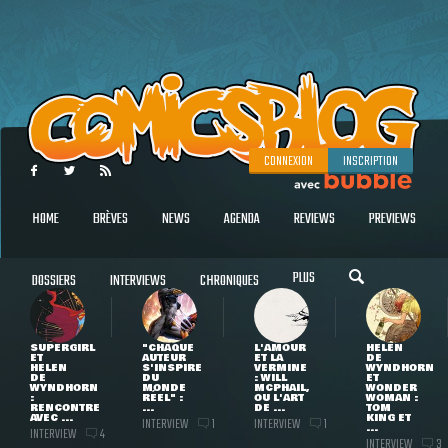
CONNEXION
INSCRIPTION
HOME
BRÈVES
NEWS
AGENDA
REVIEWS
PREVIEWS
PLUS
DOSSIERS
INTERVIEWS
CHRONIQUES
SUPERGIRL
"CHAQUE
L'AMOUR
HELEN
ET
AUTEUR
ET LA
DE
HELEN
S'INSPIRE
VERMINE
WYNDHORN
DE
DU
: WILL
ET
WYNDHORN
MONDE
MCPHAIL,
WONDER
:
RÉEL" :
OU L'ART
WOMAN :
RENCONTRE
...
DE ...
TOM
AVEC ...
KING ET
INTERVIEW
INTERVIEW
1
1
...
INTERVIEW
4
INTERVIEW
3