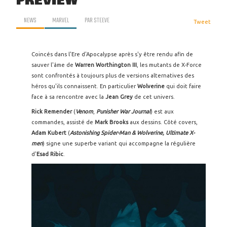
PREVIEW
NEWS
MARVEL
PAR
STEEVE
Tweet
Coincés dans l'Ere d'Apocalypse après s'y être rendu afin de
sauver l'âme de
Warren Worthington III
, les mutants de X-Force
sont confrontés à toujours plus de versions alternatives des
héros qu'ils connaissent. En particulier
Wolverine
qui doit faire
face à sa rencontre avec la
Jean Grey
de cet univers.
Rick Remender
(
Venom
,
Punisher War Journal
) est aux
commandes, assisté de
Mark Brooks
aux dessins. Côté covers,
Adam Kubert
(
Astonishing Spider-Man & Wolverine, Ultimate X-
men
) signe une superbe variant qui accompagne la régulière
d'
Esad Ribic
.