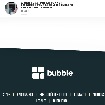
X-MEN : L'ACTEUR KIT CONNOR
EMBAUCHÉ POUR LE RÔLE DE CYCLOPS
CHEZ MARVEL STUDIOS
ECRANS
STAFF
|
PARTENAIRES
|
PUBLICITÉS SUR LE SITE
|
CONTACTS
|
MENTIONS
LÉGALES
|
BUBBLE BD