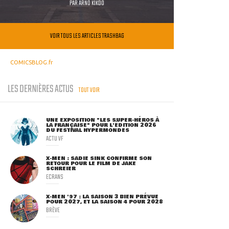
PAR
ARNO KIKOO
VOIR TOUS LES ARTICLES TRASHBAG
COMICSBLOG.fr
LES DERNIÈRES ACTUS
TOUT VOIR
UNE EXPOSITION "LES SUPER-HÉROS À
LA FRANÇAISE" POUR L'ÉDITION 2026
DU FESTIVAL HYPERMONDES
ACTU VF
X-MEN : SADIE SINK CONFIRME SON
RETOUR POUR LE FILM DE JAKE
SCHREIER
ECRANS
X-MEN '97 : LA SAISON 3 BIEN PRÉVUE
POUR 2027, ET LA SAISON 4 POUR 2028
BRÈVE