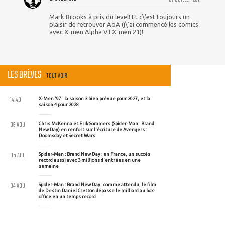
Mark Brooks à pris du level! Et c\'est toujours un
plaisir de retrouver AoA (j\'ai commencé les comics
avec X-men Alpha V.I X-men 21)!
LES BRÈVES
TOUT VOIR
14:40
X-Men '97 : la saison 3 bien prévue pour 2027, et la
saison 4 pour 2028
06 AOU
Chris McKenna et Erik Sommers (Spider-Man : Brand
New Day) en renfort sur l'écriture de Avengers :
Doomsday et Secret Wars
05 AOU
Spider-Man : Brand New Day : en France, un succès
record aussi avec 3 millions d'entrées en une
semaine
04 AOU
Spider-Man : Brand New Day : comme attendu, le film
de Destin Daniel Cretton dépasse le milliard au box-
office en un temps record