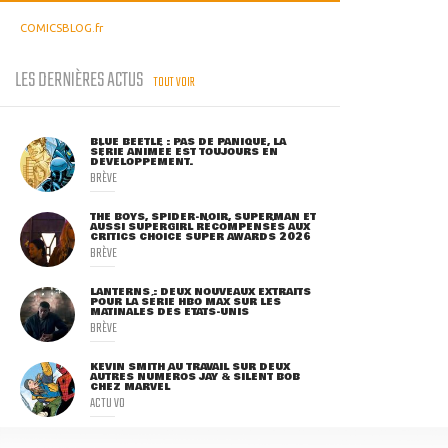
COMICSBLOG.fr
LES DERNIÈRES ACTUS
TOUT VOIR
BLUE BEETLE : PAS DE PANIQUE, LA
SÉRIE ANIMÉE EST TOUJOURS EN
DÉVELOPPEMENT.
BRÈVE
THE BOYS, SPIDER-NOIR, SUPERMAN ET
AUSSI SUPERGIRL RÉCOMPENSÉS AUX
CRITICS CHOICE SUPER AWARDS 2026
BRÈVE
LANTERNS : DEUX NOUVEAUX EXTRAITS
POUR LA SÉRIE HBO MAX SUR LES
MATINALES DES ETATS-UNIS
BRÈVE
KEVIN SMITH AU TRAVAIL SUR DEUX
AUTRES NUMÉROS JAY & SILENT BOB
CHEZ MARVEL
ACTU VO