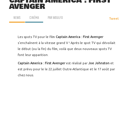
CAPTAIN AMERICA : FIRST
AVENGER
NEWS
CINÉMA
PAR
WOULFO
Tweet
Les spots TV pour le film
Captain America : First Avenger
s'enchaînent à la vitesse grand V ! Après le spot TV qui dévoilait
le début (ou la fin) du film, voilà que deux nouveaux spots TV
font leur apparition.
Captain America : First Avenger
est réalisé par
Joe Johnston
et
est prévu pour le le 22 juillet Outre-Atlantique et le 17 août par
chez nous.