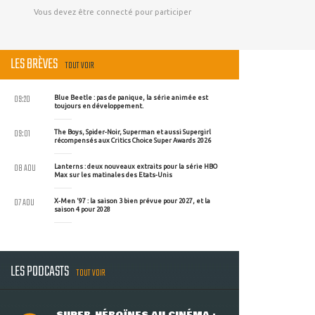
Vous devez être connecté pour participer
LES BRÈVES
TOUT VOIR
09:20
Blue Beetle : pas de panique, la série animée est
toujours en développement.
09:01
The Boys, Spider-Noir, Superman et aussi Supergirl
récompensés aux Critics Choice Super Awards 2026
08 AOU
Lanterns : deux nouveaux extraits pour la série HBO
Max sur les matinales des Etats-Unis
07 AOU
X-Men '97 : la saison 3 bien prévue pour 2027, et la
saison 4 pour 2028
LES PODCASTS
TOUT VOIR