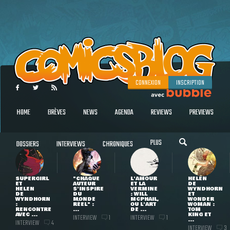
CONNEXION
INSCRIPTION
HOME
BRÈVES
NEWS
AGENDA
REVIEWS
PREVIEWS
PLUS
DOSSIERS
INTERVIEWS
CHRONIQUES
SUPERGIRL
"CHAQUE
L'AMOUR
HELEN
ET
AUTEUR
ET LA
DE
HELEN
S'INSPIRE
VERMINE
WYNDHORN
DE
DU
: WILL
ET
WYNDHORN
MONDE
MCPHAIL,
WONDER
:
RÉEL" :
OU L'ART
WOMAN :
RENCONTRE
...
DE ...
TOM
AVEC ...
KING ET
INTERVIEW
INTERVIEW
1
1
...
INTERVIEW
4
INTERVIEW
3