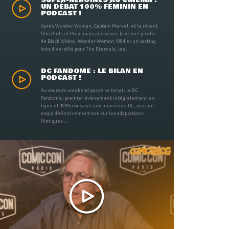
SUPER-HÉROÏNES AU CINÉMA :
UN DÉBAT 100% FÉMININ EN
PODCAST !
Après Wonder Woman, Captain Marvel, et le récent
film Birds of Prey, mais aussi avec la venue proche
de Black Widow, Wonder Woman 1984 et un casting
très diversifié pour The Eternals, les ...
DC FANDOME : LE BILAN EN
PODCAST !
Au cours du weekend passé se tenait le DC
Fandome, premier évènement intégralement en
ligne et 100% consacré aux univers de DC, avec un
angle définitivement axé sur les adaptations
filmiques ...