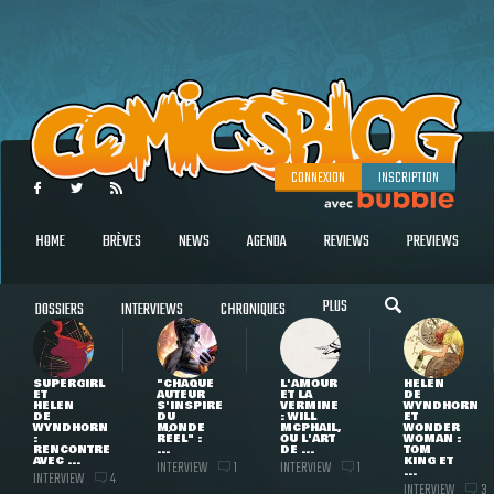
CONNEXION
INSCRIPTION
HOME
BRÈVES
NEWS
AGENDA
REVIEWS
PREVIEWS
PLUS
DOSSIERS
INTERVIEWS
CHRONIQUES
SUPERGIRL
"CHAQUE
L'AMOUR
HELEN
ET
AUTEUR
ET LA
DE
HELEN
S'INSPIRE
VERMINE
WYNDHORN
DE
DU
: WILL
ET
WYNDHORN
MONDE
MCPHAIL,
WONDER
:
RÉEL" :
OU L'ART
WOMAN :
RENCONTRE
...
DE ...
TOM
AVEC ...
KING ET
INTERVIEW
INTERVIEW
1
1
...
INTERVIEW
4
INTERVIEW
3