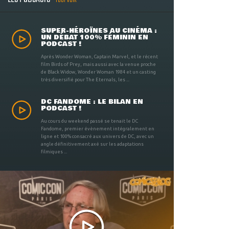
TOUT VOIR
SUPER-HÉROÏNES AU CINÉMA :
UN DÉBAT 100% FÉMININ EN
PODCAST !
Après Wonder Woman, Captain Marvel, et le récent
film Birds of Prey, mais aussi avec la venue proche
de Black Widow, Wonder Woman 1984 et un casting
très diversifié pour The Eternals, les ...
DC FANDOME : LE BILAN EN
PODCAST !
Au cours du weekend passé se tenait le DC
Fandome, premier évènement intégralement en
ligne et 100% consacré aux univers de DC, avec un
angle définitivement axé sur les adaptations
filmiques ...