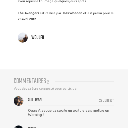
avoir repris le tournage quelques jours après.
The Avengers
est réalisé par
Joss Whedon
et est prévu pour le
25 avril 2012
.
WOULFO
COMMENTAIRES
(
2
)
Vous devez être connecté pour participer
SULLIVAN
28 JUIN 2011
Ouais j\'avoue ça spoile un poil , je vais mettre un
Warning !