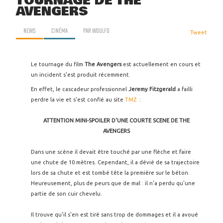
TOURNAGE DE THE
AVENGERS
NEWS
CINÉMA
PAR
WOULFO
Tweet
Le tournage du film
The Avengers
est actuellement en cours et
un incident s'est produit récemment.
En effet, le cascadeur professionnel
Jeremy Fitzgerald
a failli
perdre la vie et s'est confié au site
TMZ
:
ATTENTION MINI-SPOILER D'UNE COURTE SCENE DE THE
AVENGERS
Dans une scène il devait être touché par une flèche et faire
une chute de 10 mètres. Cependant, il a dévié de sa trajectoire
lors de sa chute et est tombé tête la première sur le béton.
Heureusement, plus de peurs que de mal : il n'a perdu qu'une
partie de son cuir chevelu.
Il trouve qu'il s'en est tiré sans trop de dommages et il a avoué