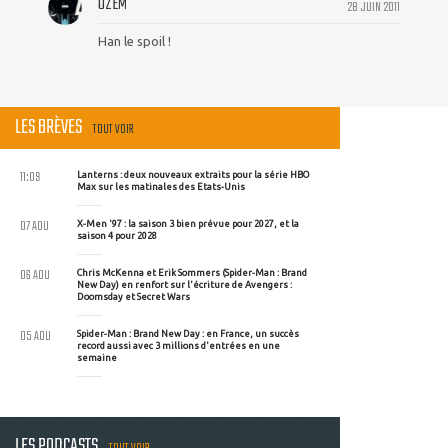
OZEM
28 JUIN 2011
Han le spoil !
LES BRÈVES
TOUT VOIR
11:09
Lanterns : deux nouveaux extraits pour la série HBO
Max sur les matinales des Etats-Unis
07 AOU
X-Men '97 : la saison 3 bien prévue pour 2027, et la
saison 4 pour 2028
06 AOU
Chris McKenna et Erik Sommers (Spider-Man : Brand
New Day) en renfort sur l'écriture de Avengers :
Doomsday et Secret Wars
05 AOU
Spider-Man : Brand New Day : en France, un succès
record aussi avec 3 millions d'entrées en une
semaine
LES PODCASTS