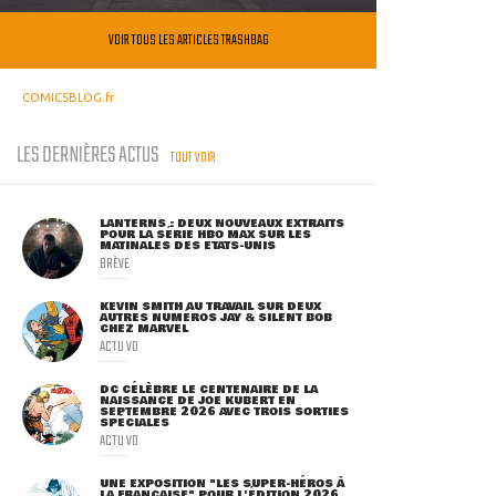
VOIR TOUS LES ARTICLES TRASHBAG
COMICSBLOG.fr
LES DERNIÈRES ACTUS
TOUT VOIR
LANTERNS : DEUX NOUVEAUX EXTRAITS
POUR LA SÉRIE HBO MAX SUR LES
MATINALES DES ETATS-UNIS
BRÈVE
KEVIN SMITH AU TRAVAIL SUR DEUX
AUTRES NUMÉROS JAY & SILENT BOB
CHEZ MARVEL
ACTU VO
DC CÉLÈBRE LE CENTENAIRE DE LA
NAISSANCE DE JOE KUBERT EN
SEPTEMBRE 2026 AVEC TROIS SORTIES
SPÉCIALES
ACTU VO
UNE EXPOSITION "LES SUPER-HÉROS À
LA FRANÇAISE" POUR L'ÉDITION 2026