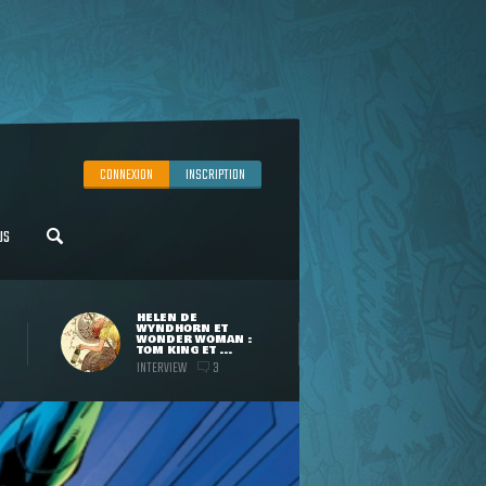
CONNEXION
INSCRIPTION
US
HELEN DE
WYNDHORN ET
WONDER WOMAN :
TOM KING ET ...
INTERVIEW
3