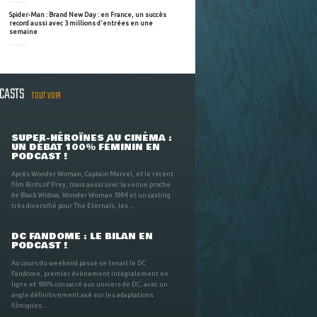
Spider-Man : Brand New Day : en France, un succès
record aussi avec 3 millions d'entrées en une
semaine
DCASTS
TOUT VOIR
SUPER-HÉROÏNES AU CINÉMA :
UN DÉBAT 100% FÉMININ EN
PODCAST !
Après Wonder Woman, Captain Marvel, et le récent
film Birds of Prey, mais aussi avec la venue proche
de Black Widow, Wonder Woman 1984 et un casting
très diversifié pour The Eternals, les ...
DC FANDOME : LE BILAN EN
PODCAST !
Au cours du weekend passé se tenait le DC
Fandome, premier évènement intégralement en
ligne et 100% consacré aux univers de DC, avec un
angle définitivement axé sur les adaptations
filmiques ...