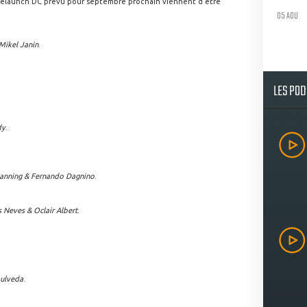
u relaunch DC prévu pour septembre prochain viennent d'être
05 AOU
 Mikel Janin
.
LES PO
dy
.
Lanning & Fernando Dagnino
.
s Neves & Oclair Albert
.
pulveda
.