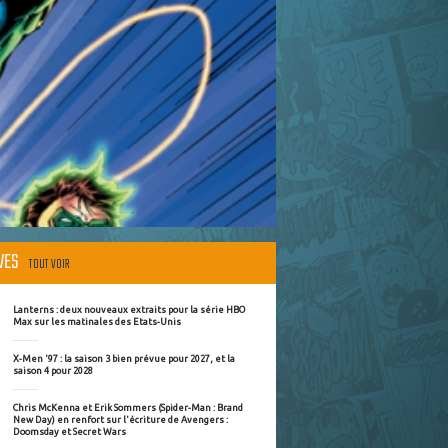
ÈVES
TOUT VOIR
Lanterns : deux nouveaux extraits pour la série HBO
Max sur les matinales des Etats-Unis
X-Men '97 : la saison 3 bien prévue pour 2027, et la
saison 4 pour 2028
Chris McKenna et Erik Sommers (Spider-Man : Brand
New Day) en renfort sur l'écriture de Avengers :
Doomsday et Secret Wars