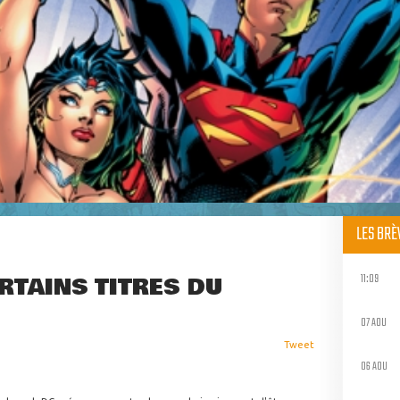
LES BR
11:09
RTAINS TITRES DU
07 AOU
Tweet
06 AOU