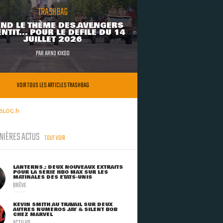
TRASHBAG
ND LE THÈME DES AVENGERS
NTIT... POUR LE DÉFILÉ DU 14
JUILLET 2026
PAR
ARNO KIKOO
VOIR TOUS LES ARTICLES TRASHBAG
BLOG.fr
NIÈRES ACTUS
TOUT VOIR
LANTERNS : DEUX NOUVEAUX EXTRAITS
POUR LA SÉRIE HBO MAX SUR LES
MATINALES DES ETATS-UNIS
BRÈVE
KEVIN SMITH AU TRAVAIL SUR DEUX
AUTRES NUMÉROS JAY & SILENT BOB
CHEZ MARVEL
ACTU VO