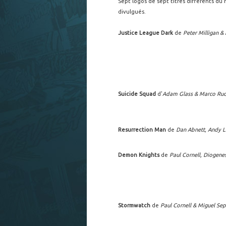
Sept logos de sept titres différents d
divulgués.
Justice League Dark
de
Peter Milligan &
Suicide Squad
d'
Adam Glass & Marco Ru
Resurrection Man
de
Dan Abnett, Andy 
Demon Knights
de
Paul Cornell, Diogene
Stormwatch
de
Paul Cornell & Miguel Se