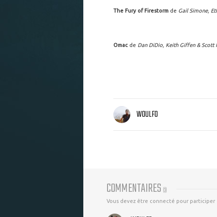
The Fury of Firestorm
de
Gail Simone, Et
Omac
de
Dan DiDio, Keith Giffen & Scott 
WOULFO
COMMENTAIRES
(
3
)
Vous devez être connecté pour participer