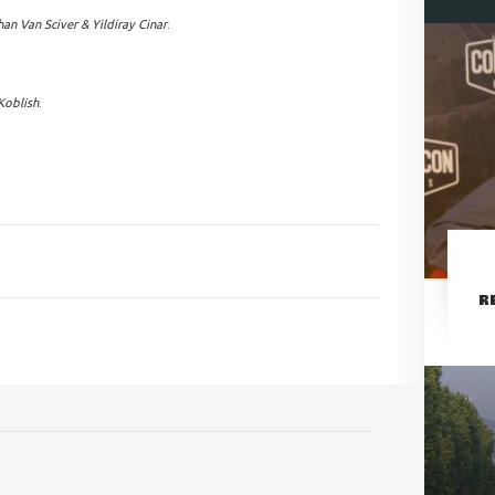
han Van Sciver & Yildiray Cinar
.
Koblish
.
R