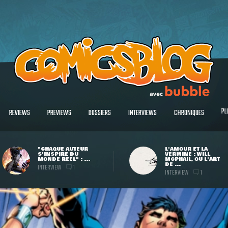
PL
REVIEWS
PREVIEWS
DOSSIERS
INTERVIEWS
CHRONIQUES
"CHAQUE AUTEUR
L'AMOUR ET LA
S'INSPIRE DU
VERMINE : WILL
MONDE RÉEL" : ...
MCPHAIL, OU L'ART
DE ...
INTERVIEW
1
INTERVIEW
1