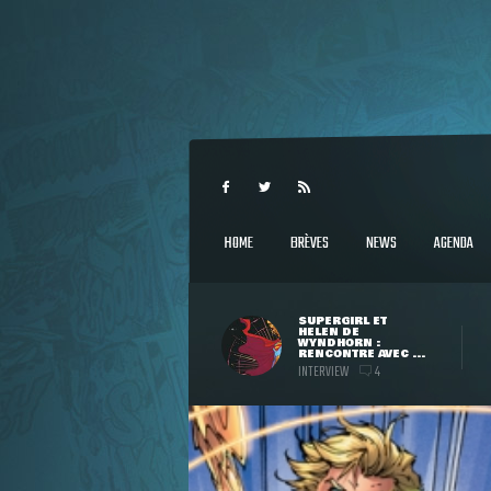
HOME
BRÈVES
NEWS
AGENDA
SUPERGIRL ET
HELEN DE
WYNDHORN :
RENCONTRE AVEC ...
INTERVIEW
4