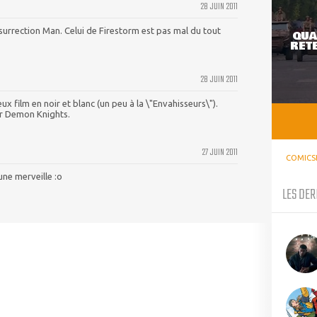
28 JUIN 2011
esurrection Man. Celui de Firestorm est pas mal du tout
QUA
RETE
28 JUIN 2011
vieux film en noir et blanc (un peu à la \"Envahisseurs\").
ur Demon Knights.
27 JUIN 2011
COMICS
une merveille :o
LES DER