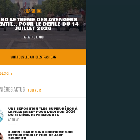
TRASHBAG
ND LE THÈME DES AVENGERS
NTIT... POUR LE DÉFILÉ DU 14
JUILLET 2026
PAR
ARNO KIKOO
VOIR TOUS LES ARTICLES TRASHBAG
BLOG.fr
NIÈRES ACTUS
TOUT VOIR
UNE EXPOSITION "LES SUPER-HÉROS À
LA FRANÇAISE" POUR L'ÉDITION 2026
DU FESTIVAL HYPERMONDES
ACTU VF
X-MEN : SADIE SINK CONFIRME SON
RETOUR POUR LE FILM DE JAKE
SCHREIER