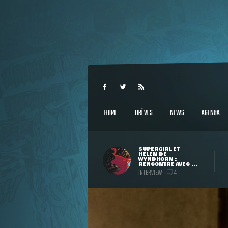
HOME
BRÈVES
NEWS
AGENDA
SUPERGIRL ET
HELEN DE
WYNDHORN :
RENCONTRE AVEC ...
INTERVIEW
4