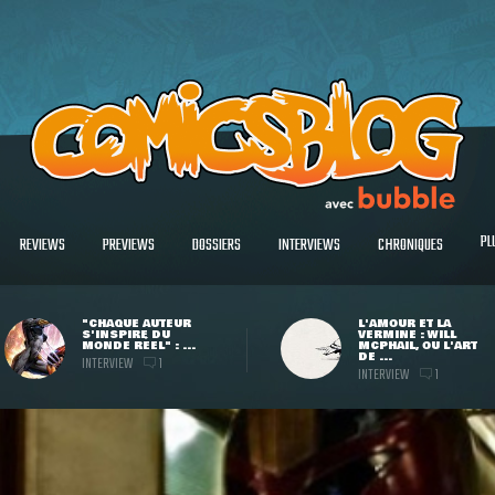
PL
REVIEWS
PREVIEWS
DOSSIERS
INTERVIEWS
CHRONIQUES
"CHAQUE AUTEUR
L'AMOUR ET LA
S'INSPIRE DU
VERMINE : WILL
MONDE RÉEL" : ...
MCPHAIL, OU L'ART
DE ...
INTERVIEW
1
INTERVIEW
1