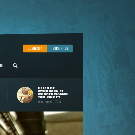
CONNEXION
INSCRIPTION
US
HELEN DE
WYNDHORN ET
WONDER WOMAN :
TOM KING ET ...
INTERVIEW
3