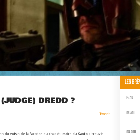
LES BR
14:40
(JUDGE) DREDD ?
06 AOU
Tweet
05 AOU
hien du voisin de la factrice du chat du maire du Kanto a trouvé