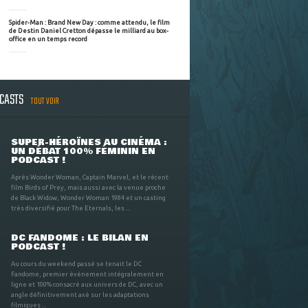
Spider-Man : Brand New Day : comme attendu, le film
de Destin Daniel Cretton dépasse le milliard au box-
office en un temps record
DCASTS
TOUT VOIR
SUPER-HÉROÏNES AU CINÉMA :
UN DÉBAT 100% FÉMININ EN
PODCAST !
Après Wonder Woman, Captain Marvel, et le récent
film Birds of Prey, mais aussi avec la venue proche
de Black Widow, Wonder Woman 1984 et un casting
très diversifié pour The Eternals, les ...
DC FANDOME : LE BILAN EN
PODCAST !
Au cours du weekend passé se tenait le DC
Fandome, premier évènement intégralement en
ligne et 100% consacré aux univers de DC, avec un
angle définitivement axé sur les adaptations
filmiques ...