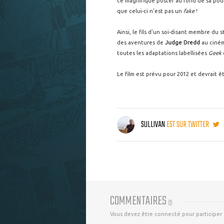
ce magnifique poster au fond de sa poub
que celui-ci n'est pas un
fake
!
Ainsi, le fils d'un soi-disant membre du
des aventures de
Judge Dredd
au ciné
toutes les adaptations labellisées
Geek
Le film est prévu pour 2012 et devrait ê
SULLIVAN
EST SUR TWITTER
COMMENTAIRES
(
2
)
Vous devez être connecté pour participer