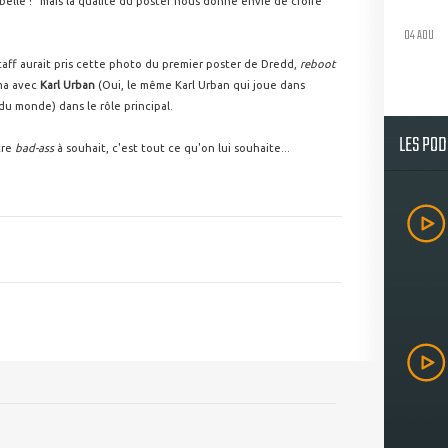
elle !" mais la qualité du poster nous donne envie de croire
04 AOU
 staff aurait pris cette photo du premier poster de Dredd,
reboot
ma avec
Karl Urban
(Oui, le même Karl Urban qui joue dans
du monde) dans le rôle principal.
LES PO
tre
bad-ass
à souhait, c'est tout ce qu'on lui souhaite...