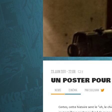
23 JUIN 2011 - 22:06
2
UN POSTER POUR 
NEWS
CINÉMA
PAR
SULLIVAN
Certes, cette histoire sent le "oh, le c