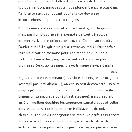
percutants et souvent drôles, il sont remplis de termes
typiquement britanniques qui nous plongent encore plus dans
l’ambiance sans pour autant que le texte devienne
incompréhensible pour un non anglais.
Bon, il convient de reconnaître que The Vinyl Underground
n’est pas non plus une série exempte de tout défaut. Le
premier est la place qu’occupe la magie. Car oui, au cas où vous
l’auriez oublié il s’agit d’un polar
surnaturel
. Mais il faut parfois
faire un effort de mémoire pour s’en rappeler vu qu’on a
surtout affaire à des gangsters et autres trafics des plus
ordinaires. Du coup, les rares fois où
la magie s’invite dans le
récit
et joue un rôle déterminant (les visions de Perv, le rite magique
accompli par Femi Abiola,…), on est un peu déconcerté. On n’ira
pas jusqu’à parler de béquille scénaristique pour l’auteur (la
dimension surnaturelle du récit est assumée), mais on aurait
aimé un meilleur équilibre les séquences surnaturelles et celles
plus réalistes. A trop hésiter entre
Hellblazer
et du polar
classique, The Vinyl Underground se retrouve parfois assis entre
deux chaises. Heureusement ça ne gâche pas le plaisir de
lecture. De même pour certains personnages, un peu exagérés