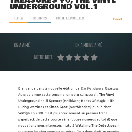
TREASURES #6, THE VINYL
UNDERGROUND VOL.1
REVIEW
DC COMICS
PAR
JEFFZEWANDERER
Tweet
ON A AIMÉ
ON A MOINS AIMÉ
NOTRE NOTE
Bienvenue dans la nouvelle édition de
The Wanderer’s Treasures
.
Au programme cette semaine, un polar surnaturel :
The Vinyl
Underground
de
Si Spencer
(Hellblazer, Books Of Magic : Life
During Wartime) et
Simon Gane
(Northlanders) publié chez
Vertigo
en 2008. C’est plus précisément au premier trade
paperback de cette courte série (douze numéros au total) que
nous allons nous intéresser. Intitulé
Watching The Detectives
, il
regroupe les cinq premiers numéros. On a donc droit au premier