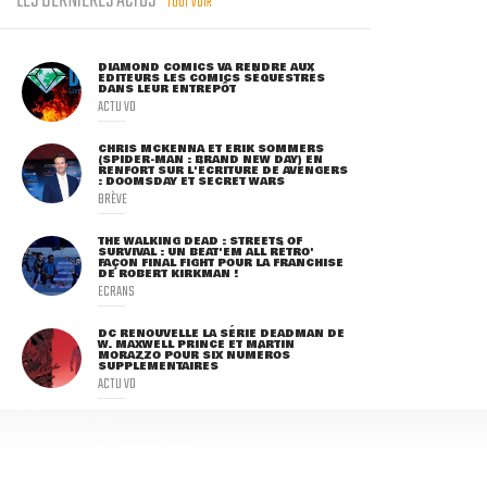
LES DERNIÈRES ACTUS
TOUT VOIR
DIAMOND COMICS VA RENDRE AUX
ÉDITEURS LES COMICS SÉQUESTRÉS
DANS LEUR ENTREPÔT
ACTU VO
CHRIS MCKENNA ET ERIK SOMMERS
(SPIDER-MAN : BRAND NEW DAY) EN
RENFORT SUR L'ÉCRITURE DE AVENGERS
: DOOMSDAY ET SECRET WARS
BRÈVE
THE WALKING DEAD : STREETS OF
SURVIVAL : UN BEAT'EM ALL RÉTRO'
FAÇON FINAL FIGHT POUR LA FRANCHISE
DE ROBERT KIRKMAN !
ECRANS
DC RENOUVELLE LA SÉRIE DEADMAN DE
W. MAXWELL PRINCE ET MARTIN
MORAZZO POUR SIX NUMÉROS
SUPPLÉMENTAIRES
ACTU VO