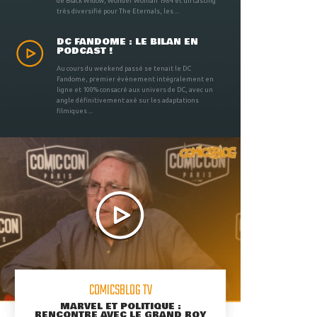
de Black Widow, Wonder Woman 1984 et un casting
très diversifié pour The Eternals, les ...
DC FANDOME : LE BILAN EN
PODCAST !
Au cours du weekend passé se tenait le DC
Fandome, premier évènement intégralement en
ligne et 100% consacré aux univers de DC, avec un
angle définitivement axé sur les adaptations
filmiques ...
COMICSBLOG TV
MARVEL ET POLITIQUE :
RENCONTRE AVEC LE GRAND ROY