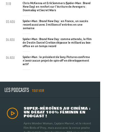
11:19
Chris McKenna et Erik Sommers (Spider-Man : Brand
New Day) en renfort sur l'écriture de Avengers :
Doomsday et Secret Wars
05 AOU
Spider-Man : Brand New Day : en France, un succès
record aussi avec 3 millions d'entrées en une
semaine
04 AOU
Spider-Man : Brand New Day : comme attendu, le film
de Destin Daniel Cretton dépasse le milliard au box-
office en un temps record
04 AOU
Spider-Man : le président de Sony Pictures confirme
n'avoir aucun projet de spin-off en développement
actif
LES PODCASTS
TOUT VOIR
SUPER-HÉROÏNES AU CINÉMA :
UN DÉBAT 100% FÉMININ EN
PODCAST !
Après Wonder Woman, Captain Marvel, et le récent
film Birds of Prey, mais aussi avec la venue proche