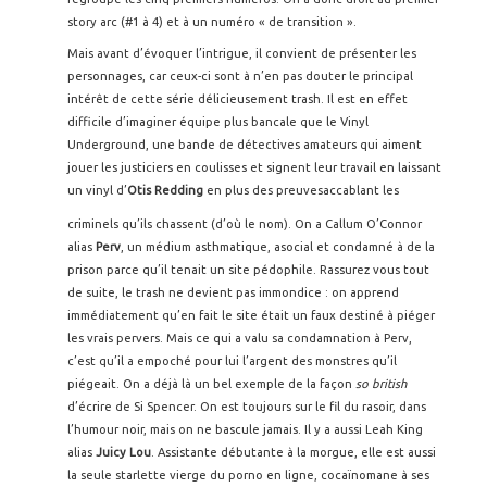
story arc (#1 à 4) et à un numéro « de transition ».
Mais avant d’évoquer l’intrigue, il convient de présenter les
personnages, car ceux-ci sont à n’en pas douter le principal
intérêt de cette série délicieusement trash. Il est en effet
difficile d’imaginer équipe plus bancale que le Vinyl
Underground, une bande de détectives amateurs qui aiment
jouer les justiciers en coulisses et signent leur travail en laissant
un vinyl d’
Otis Redding
en plus des preuves
accablant les
criminels qu’ils chassent (d’où le nom). On a Callum O’Connor
alias
Perv
, un médium asthmatique, asocial et condamné à de la
prison parce qu’il tenait un site pédophile. Rassurez vous tout
de suite, le trash ne devient pas immondice : on apprend
immédiatement qu’en fait le site était un faux destiné à piéger
les vrais pervers. Mais ce qui a valu sa condamnation à Perv,
c’est qu’il a empoché pour lui l’argent des monstres qu’il
piégeait. On a déjà là un bel exemple de la façon
so british
d’écrire de Si Spencer. On est toujours sur le fil du rasoir, dans
l’humour noir, mais on ne bascule jamais. Il y a aussi Leah King
alias
Juicy Lou
. Assistante débutante à la morgue, elle est aussi
la seule starlette vierge du porno en ligne, cocaïnomane à ses