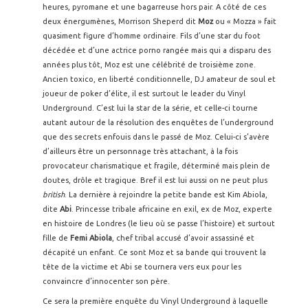
heures, pyromane et une bagarreuse hors pair. A côté de ces
deux énergumènes, Morrison Sheperd dit
Moz
ou « Mozza » fait
quasiment figure d’homme ordinaire. Fils d’une star du foot
décédée et d’une actrice porno rangée mais qui a disparu des
années plus tôt, Moz est une célébrité de troisième zone.
Ancien toxico, en liberté conditionnelle, DJ amateur de soul et
joueur de poker d’élite, il est surtout le leader du Vinyl
Underground. C’est lui la star de la série, et celle-ci tourne
autant autour de la résolution des enquêtes de l’underground
que des secrets enfouis dans le passé de Moz. Celui-ci s’avère
d’ailleurs être un personnage très attachant, à la fois
provocateur charismatique et fragile, déterminé mais plein de
doutes, drôle et tragique. Bref il est lui aussi on ne peut plus
british
. La dernière à rejoindre la petite bande est Kim Abiola,
dite
Abi
. Princesse tribale africaine en exil, ex de Moz, experte
en histoire de Londres (le lieu où se passe l’histoire) et surtout
fille de
Femi Abiola
, chef tribal accusé d’avoir assassiné et
décapité un enfant. Ce sont Moz et sa bande qui trouvent la
tête de la victime et Abi se tournera vers eux pour les
convaincre d’innocenter son père.
Ce sera la première enquête du Vinyl Underground à laquelle