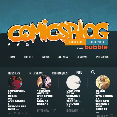
CONNEXION
INSCRIPTION
HOME
BRÈVES
NEWS
AGENDA
REVIEWS
PREVIEWS
PLUS
DOSSIERS
INTERVIEWS
CHRONIQUES
SUPERGIRL
"CHAQUE
L'AMOUR
HELEN
ET
AUTEUR
ET LA
DE
HELEN
S'INSPIRE
VERMINE
WYNDHORN
DE
DU
: WILL
ET
WYNDHORN
MONDE
MCPHAIL,
WONDER
:
RÉEL" :
OU L'ART
WOMAN :
RENCONTRE
...
DE ...
TOM
AVEC ...
KING ET
INTERVIEW
INTERVIEW
1
1
...
INTERVIEW
4
INTERVIEW
3