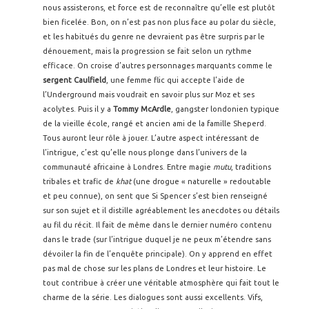
nous assisterons, et force est de reconnaître qu’elle est plutôt
bien ficelée. Bon, on n’est pas non plus face au polar du siècle,
et les habitués du genre ne devraient pas être surpris par le
dénouement, mais la progression se fait selon un rythme
efficace. On croise d’autres personnages marquants comme le
sergent Caulfield
, une femme flic qui accepte l’aide de
l’Underground mais voudrait en savoir plus sur Moz et ses
acolytes. Puis il y a
Tommy McArdle
, gangster londonien typique
de la vieille école, rangé et ancien ami de la famille Sheperd.
Tous auront leur rôle à jouer. L’autre aspect intéressant de
l’intrigue, c’est qu’elle nous plonge dans l’univers de la
communauté africaine à Londres. Entre magie
mutu
, traditions
tribales et trafic de
khat
(une drogue « naturelle » redoutable
et peu connue), on sent que Si Spencer s’est bien renseigné
sur son sujet et il distille agréablement les anecdotes ou détails
au fil du récit. Il fait de même dans le dernier numéro contenu
dans le trade (sur l’intrigue duquel je ne peux m’étendre sans
dévoiler la fin de l’enquête principale). On y apprend en effet
pas mal de chose sur les plans de Londres et leur histoire. Le
tout contribue à créer une véritable atmosphère qui fait tout le
charme de la série. Les dialogues sont aussi excellents. Vifs,