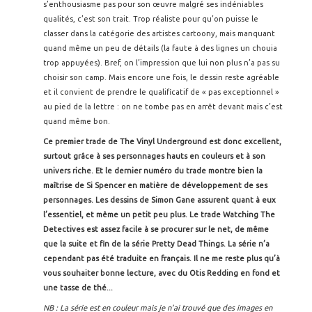
s’enthousiasme pas pour son œuvre malgré ses indéniables
qualités, c’est son trait. Trop réaliste pour qu’on puisse le
classer dans la catégorie des artistes cartoony, mais manquant
quand même un peu de détails (la faute à des lignes un chouia
trop appuyées). Bref, on l’impression que lui non plus n’a pas su
choisir son camp. Mais encore une fois, le dessin reste agréable
et il convient de prendre le qualificatif de « pas exceptionnel »
au pied de la lettre : on ne tombe pas en arrêt devant mais c’est
quand même bon.
Ce premier trade de The Vinyl Underground est donc excellent,
surtout grâce à ses personnages hauts en couleurs et à son
univers riche. Et le dernier numéro du trade montre bien la
maîtrise de Si Spencer en matière de développement de ses
personnages. Les dessins de Simon Gane assurent quant à eux
l’essentiel, et même un petit peu plus. Le trade Watching The
Detectives est assez facile à se procurer sur le net, de même
que la suite et fin de la série Pretty Dead Things. La série n’a
cependant pas été traduite en français. Il ne me reste plus qu’à
vous souhaiter bonne lecture, avec du Otis Redding en fond et
une tasse de thé...
NB : La série est en couleur mais je n’ai trouvé que des images en