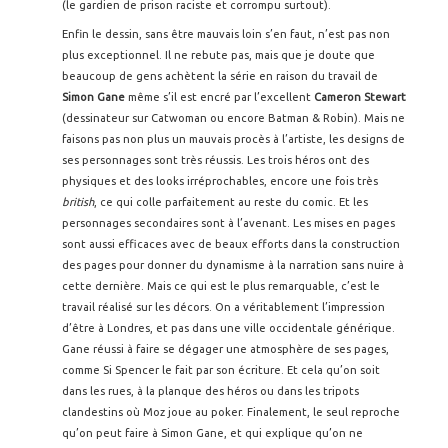
(le gardien de prison raciste et corrompu surtout).
Enfin le dessin, sans être mauvais loin s’en faut, n’est pas non
plus exceptionnel. Il ne rebute pas, mais que je doute que
beaucoup de gens achètent la série en raison du travail de
Simon Gane
même s’il est encré par l’excellent
Cameron Stewart
(dessinateur sur Catwoman ou encore Batman & Robin). Mais ne
faisons pas non plus un mauvais procès à l’artiste, les designs de
ses personnages sont très réussis. Les trois héros ont des
physiques et des looks irréprochables, encore une fois très
british
, ce qui colle parfaitement au reste du comic. Et les
personnages secondaires sont à l’avenant. Les mises en pages
sont aussi efficaces avec de beaux efforts dans la construction
des pages pour donner du dynamisme à la narration sans nuire à
cette dernière. Mais ce qui est le plus remarquable, c’est le
travail réalisé sur les décors. On a véritablement l’impression
d’être à Londres, et pas dans une ville occidentale générique.
Gane réussi à faire se dégager une atmosphère de ses pages,
comme Si Spencer le fait par son écriture. Et cela qu’on soit
dans les rues, à la planque des héros ou dans les tripots
clandestins où Moz joue au poker. Finalement, le seul reproche
qu’on peut faire à Simon Gane, et qui explique qu’on ne