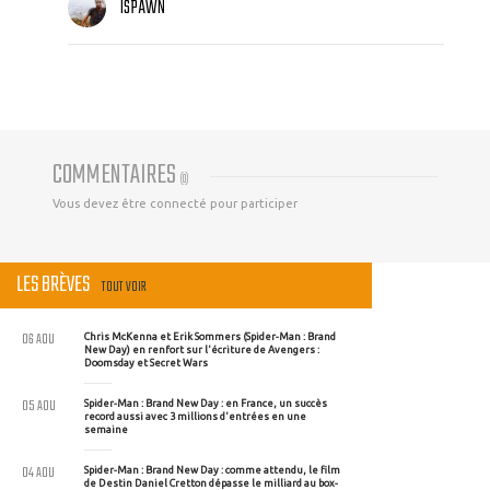
ISPAWN
COMMENTAIRES
(
0
)
Vous devez être connecté pour participer
LES BRÈVES
TOUT VOIR
06 AOU
Chris McKenna et Erik Sommers (Spider-Man : Brand
New Day) en renfort sur l'écriture de Avengers :
Doomsday et Secret Wars
05 AOU
Spider-Man : Brand New Day : en France, un succès
record aussi avec 3 millions d'entrées en une
semaine
04 AOU
Spider-Man : Brand New Day : comme attendu, le film
de Destin Daniel Cretton dépasse le milliard au box-