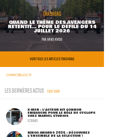
TRASHBAG
QUAND LE THÈME DES AVENGERS
RETENTIT... POUR LE DÉFILÉ DU 14
JUILLET 2026
PAR
ARNO KIKOO
VOIR TOUS LES ARTICLES TRASHBAG
COMICSBLOG.fr
LES DERNIÈRES ACTUS
TOUT VOIR
X-MEN : L'ACTEUR KIT CONNOR
EMBAUCHÉ POUR LE RÔLE DE CYCLOPS
CHEZ MARVEL STUDIOS
ECRANS
RINGO AWARDS 2026 : DÉCOUVREZ
L'ENSEMBLE DE LA SÉLECTION !