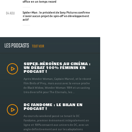
office en un temps record
04 AOU
Spider-Man : le président de Sony Pictures confirme
n'avoir aucun projet de spin-off en développement
actif
LES PODCASTS
TOUT VOIR
SUPER-HÉROÏNES AU CINÉMA :
UN DÉBAT 100% FÉMININ EN
PODCAST !
Après Wonder Woman, Captain Marvel, et le récent
film Birds of Prey, mais aussi avec la venue proche
de Black Widow, Wonder Woman 1984 et un casting
très diversifié pour The Eternals, les ...
DC FANDOME : LE BILAN EN
PODCAST !
Au cours du weekend passé se tenait le DC
Fandome, premier évènement intégralement en
ligne et 100% consacré aux univers de DC, avec un
angle définitivement axé sur les adaptations