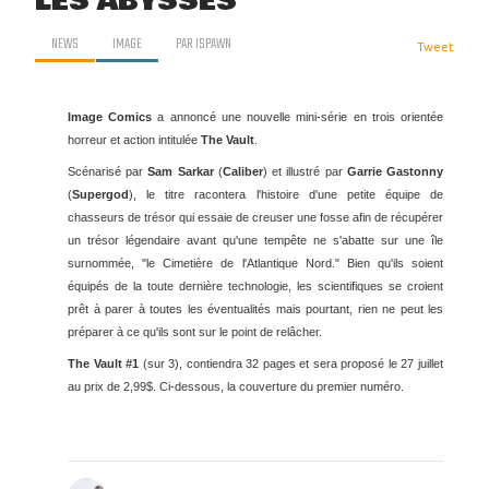
LES ABYSSES
NEWS
IMAGE
PAR
ISPAWN
Tweet
Image Comics
a annoncé une nouvelle mini-série en trois orientée
horreur et action intitulée
The Vault
.
Scénarisé par
Sam Sarkar
(
Caliber
) et illustré par
Garrie Gastonny
(
Supergod
), le titre racontera l'histoire d'une petite équipe de
chasseurs de trésor qui essaie de creuser une fosse afin de récupérer
un trésor légendaire avant qu'une tempête ne s'abatte sur une île
surnommée, "le Cimetière de l'Atlantique Nord." Bien qu'ils soient
équipés de la toute dernière technologie, les scientifiques se croient
prêt à parer à toutes les éventualités mais pourtant, rien ne peut les
préparer à ce qu'ils sont sur le point de relâcher.
The Vault #1
(sur 3), contiendra 32 pages et sera proposé le 27 juillet
au prix de 2,99$. Ci-dessous, la couverture du premier numéro.