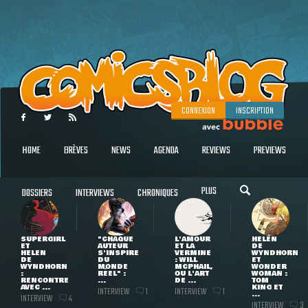
CONNEXION
INSCRIPTION
HOME
BRÈVES
NEWS
AGENDA
REVIEWS
PREVIEWS
PLUS
DOSSIERS
INTERVIEWS
CHRONIQUES
SUPERGIRL
"CHAQUE
L'AMOUR
HELEN
ET
AUTEUR
ET LA
DE
HELEN
S'INSPIRE
VERMINE
WYNDHORN
DE
DU
: WILL
ET
WYNDHORN
MONDE
MCPHAIL,
WONDER
:
RÉEL" :
OU L'ART
WOMAN :
RENCONTRE
...
DE ...
TOM
AVEC ...
KING ET
INTERVIEW
INTERVIEW
1
1
...
INTERVIEW
4
INTERVIEW
3