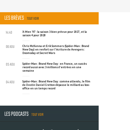
LES BRÈVES
TOUT VOIR
14:40
X-Men '97 : la saison 3 bien prévue pour 2027, et la
saison 4 pour 2028
06 AOU
Chris McKenna et Erik Sommers (Spider-Man : Brand
New Day) en renfort sur l'écriture de Avengers :
Doomsday et Secret Wars
05 AOU
Spider-Man : Brand New Day : en France, un succès
record aussi avec 3 millions d'entrées en une
semaine
04 AOU
Spider-Man : Brand New Day : comme attendu, le film
de Destin Daniel Cretton dépasse le milliard au box-
office en un temps record
LES PODCASTS
TOUT VOIR