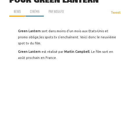
POUR GREEN LANTERN
NEWS
CINÉMA
PAR
WOULFO
Tweet
Green Lantern
sort dans moins d'un mois aux Etats-Unis et
promo oblige,les spots tv s'enchaînent. Voici donc le neuvième
spot tv du film.
Green Lantern
est réalisé par
Martin Campbell.
Le film sort en
août prochain en France.