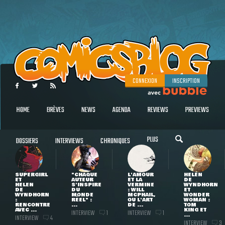
CONNEXION
INSCRIPTION
HOME
BRÈVES
NEWS
AGENDA
REVIEWS
PREVIEWS
PLUS
DOSSIERS
INTERVIEWS
CHRONIQUES
SUPERGIRL
"CHAQUE
L'AMOUR
HELEN
ET
AUTEUR
ET LA
DE
HELEN
S'INSPIRE
VERMINE
WYNDHORN
DE
DU
: WILL
ET
WYNDHORN
MONDE
MCPHAIL,
WONDER
:
RÉEL" :
OU L'ART
WOMAN :
RENCONTRE
...
DE ...
TOM
AVEC ...
KING ET
INTERVIEW
INTERVIEW
1
1
...
INTERVIEW
4
INTERVIEW
3