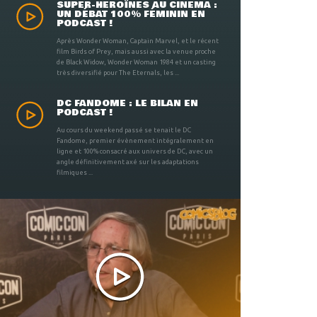
SUPER-HÉROÏNES AU CINÉMA :
UN DÉBAT 100% FÉMININ EN
PODCAST !
Après Wonder Woman, Captain Marvel, et le récent
film Birds of Prey, mais aussi avec la venue proche
de Black Widow, Wonder Woman 1984 et un casting
très diversifié pour The Eternals, les ...
DC FANDOME : LE BILAN EN
PODCAST !
Au cours du weekend passé se tenait le DC
Fandome, premier évènement intégralement en
ligne et 100% consacré aux univers de DC, avec un
angle définitivement axé sur les adaptations
filmiques ...