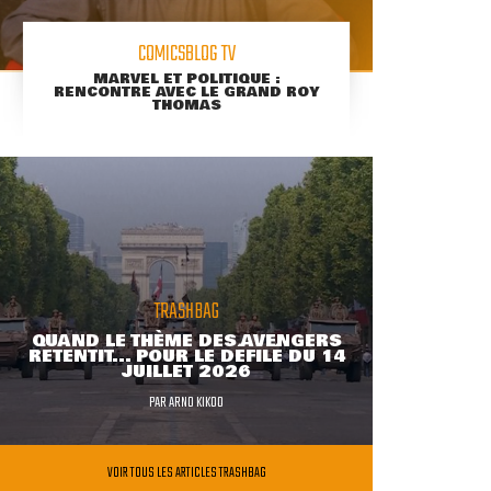
COMICSBLOG TV
MARVEL ET POLITIQUE :
RENCONTRE AVEC LE GRAND ROY
THOMAS
TRASHBAG
QUAND LE THÈME DES AVENGERS
RETENTIT... POUR LE DÉFILÉ DU 14
JUILLET 2026
PAR
ARNO KIKOO
VOIR TOUS LES ARTICLES TRASHBAG