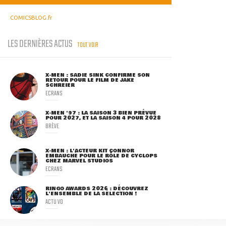
COMICSBLOG.fr
LES DERNIÈRES ACTUS
TOUT VOIR
X-MEN : SADIE SINK CONFIRME SON
RETOUR POUR LE FILM DE JAKE
SCHREIER
ECRANS
X-MEN '97 : LA SAISON 3 BIEN PRÉVUE
POUR 2027, ET LA SAISON 4 POUR 2028
BRÈVE
X-MEN : L'ACTEUR KIT CONNOR
EMBAUCHÉ POUR LE RÔLE DE CYCLOPS
CHEZ MARVEL STUDIOS
ECRANS
RINGO AWARDS 2026 : DÉCOUVREZ
L'ENSEMBLE DE LA SÉLECTION !
ACTU VO