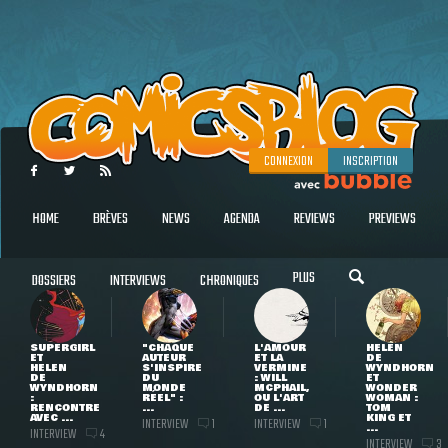
CONNEXION
INSCRIPTION
HOME
BRÈVES
NEWS
AGENDA
REVIEWS
PREVIEWS
PLUS
DOSSIERS
INTERVIEWS
CHRONIQUES
SUPERGIRL
"CHAQUE
L'AMOUR
HELEN
ET
AUTEUR
ET LA
DE
HELEN
S'INSPIRE
VERMINE
WYNDHORN
DE
DU
: WILL
ET
WYNDHORN
MONDE
MCPHAIL,
WONDER
:
RÉEL" :
OU L'ART
WOMAN :
RENCONTRE
...
DE ...
TOM
AVEC ...
KING ET
INTERVIEW
INTERVIEW
1
1
...
INTERVIEW
4
INTERVIEW
3