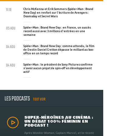
11:19
Chris McKenna et Erik Sommers (Spider-Man : Brand
New Day) en renfort sur l'écriture de Avengers :
Doomsday et Secret Wars
05 AOU
Spider-Man : Brand New Day : en France, un succès
record aussi avec 3 millions d'entrées en une
semaine
04 AOU
Spider-Man : Brand New Day : comme attendu, le film
de Destin Daniel Cretton dépasse le milliard au box-
office en un temps record
04 AOU
Spider-Man : le président de Sony Pictures confirme
n'avoir aucun projet de spin-off en développement
actif
LES PODCASTS
TOUT VOIR
SUPER-HÉROÏNES AU CINÉMA :
UN DÉBAT 100% FÉMININ EN
PODCAST !
Après Wonder Woman, Captain Marvel, et le récent