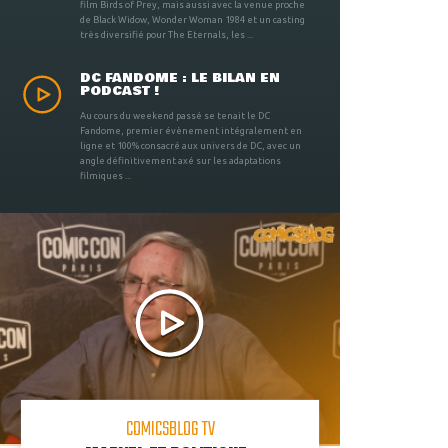
film Birds of Prey, mais aussi avec la venue proche
de Black Widow, Wonder Woman 1984 et un casting
très diversifié pour The Eternals, les ...
DC FANDOME : LE BILAN EN
PODCAST !
Au cours du weekend passé se tenait le DC
Fandome, premier évènement intégralement en
ligne et 100% consacré aux univers de DC, avec un
angle définitivement axé sur les adaptations
filmiques ...
COMICSBLOG TV