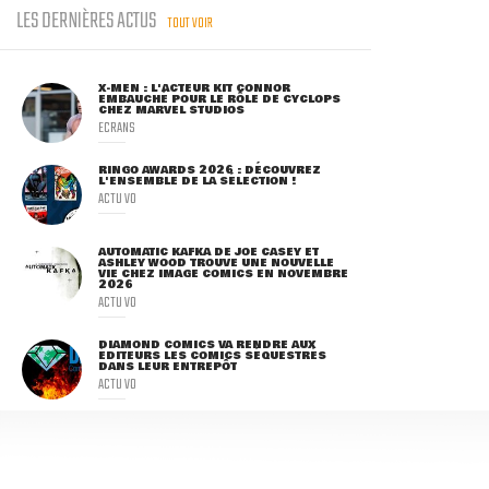
LES DERNIÈRES ACTUS
TOUT VOIR
X-MEN : L'ACTEUR KIT CONNOR
EMBAUCHÉ POUR LE RÔLE DE CYCLOPS
CHEZ MARVEL STUDIOS
ECRANS
RINGO AWARDS 2026 : DÉCOUVREZ
L'ENSEMBLE DE LA SÉLECTION !
ACTU VO
AUTOMATIC KAFKA DE JOE CASEY ET
ASHLEY WOOD TROUVE UNE NOUVELLE
VIE CHEZ IMAGE COMICS EN NOVEMBRE
2026
ACTU VO
DIAMOND COMICS VA RENDRE AUX
ÉDITEURS LES COMICS SÉQUESTRÉS
DANS LEUR ENTREPÔT
ACTU VO