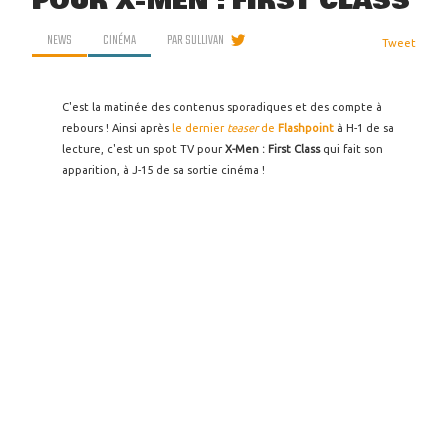
POUR X-MEN : FIRST CLASS
NEWS
CINÉMA
PAR
SULLIVAN
Tweet
C'est la matinée des contenus sporadiques et des compte à
rebours ! Ainsi après
le dernier
teaser
de
Flashpoint
à H-1 de sa
lecture, c'est un spot TV pour
X-Men : First Class
qui fait son
apparition, à J-15 de sa sortie cinéma !