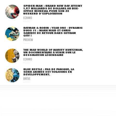
SPIDER-MAN : BRAND NEW DAY ATTEINT
1,67 MILLIARDS DE DOLLARS AU BOX-
OFFICE MONDIAL POUR SON 2E
WEEKEND D'EXPLOITATION
ECRANS
BATMAN & ROBIN : YEAR ONE - DYNAMIC
DUOS #1 : MARK WAID ET CHRIS
SAMNEE DE RETOUR DANS GOTHAM
CITY !
PREVIEW
THE MAD WORLD OF HARVEY KURTZMAN,
UN DOCUMENTAIRE À VENIR SUR LE
DESSINATEUR LÉGENDAIRE
ECRANS
BLUE BEETLE : PAS DE PANIQUE, LA
SÉRIE ANIMÉE EST TOUJOURS EN
DÉVELOPPEMENT.
BRÈVE