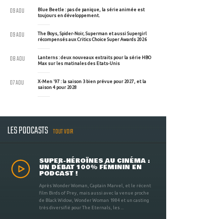
09 AOU
Blue Beetle : pas de panique, la série animée est
toujours en développement.
09 AOU
The Boys, Spider-Noir, Superman et aussi Supergirl
récompensés aux Critics Choice Super Awards 2026
08 AOU
Lanterns : deux nouveaux extraits pour la série HBO
Max sur les matinales des Etats-Unis
07 AOU
X-Men '97 : la saison 3 bien prévue pour 2027, et la
saison 4 pour 2028
LES PODCASTS
TOUT VOIR
SUPER-HÉROÏNES AU CINÉMA :
UN DÉBAT 100% FÉMININ EN
PODCAST !
Après Wonder Woman, Captain Marvel, et le récent
film Birds of Prey, mais aussi avec la venue proche
de Black Widow, Wonder Woman 1984 et un casting
très diversifié pour The Eternals, les ...