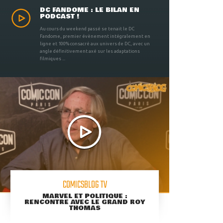
DC FANDOME : LE BILAN EN
PODCAST !
Au cours du weekend passé se tenait le DC
Fandome, premier évènement intégralement en
ligne et 100% consacré aux univers de DC, avec un
angle définitivement axé sur les adaptations
filmiques ...
COMICSBLOG TV
MARVEL ET POLITIQUE :
RENCONTRE AVEC LE GRAND ROY
THOMAS