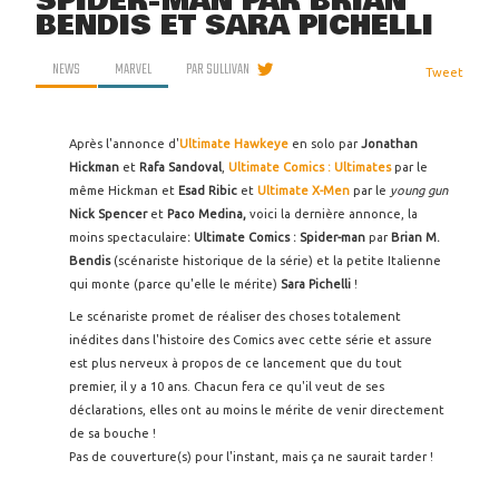
SPIDER-MAN PAR BRIAN
BENDIS ET SARA PICHELLI
NEWS
MARVEL
PAR
SULLIVAN
Tweet
Après l'annonce d'
Ultimate Hawkeye
en solo par
Jonathan
Hickman
et
Rafa Sandoval
,
Ultimate Comics : Ultimates
par le
même Hickman et
Esad Ribic
et
Ultimate X-Men
par le
young gun
Nick Spencer
et
Paco Medina,
voici la dernière annonce, la
moins spectaculaire
: Ultimate Comics : Spider-man
par
Brian M.
Bendis
(scénariste historique de la série) et la petite Italienne
qui monte (parce qu'elle le mérite)
Sara Pichelli
!
Le scénariste promet de réaliser des choses totalement
inédites dans l'histoire des Comics avec cette série et assure
est plus nerveux à propos de ce lancement que du tout
premier, il y a 10 ans. Chacun fera ce qu'il veut de ses
déclarations, elles ont au moins le mérite de venir directement
de sa bouche !
Pas de couverture(s) pour l'instant, mais ça ne saurait tarder !