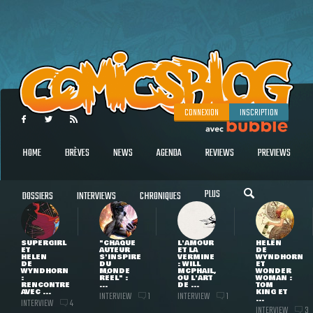
CONNEXION
INSCRIPTION
HOME
BRÈVES
NEWS
AGENDA
REVIEWS
PREVIEWS
PLUS
DOSSIERS
INTERVIEWS
CHRONIQUES
SUPERGIRL
"CHAQUE
L'AMOUR
HELEN
ET
AUTEUR
ET LA
DE
HELEN
S'INSPIRE
VERMINE
WYNDHORN
DE
DU
: WILL
ET
WYNDHORN
MONDE
MCPHAIL,
WONDER
:
RÉEL" :
OU L'ART
WOMAN :
RENCONTRE
...
DE ...
TOM
AVEC ...
KING ET
INTERVIEW
INTERVIEW
1
1
...
INTERVIEW
4
INTERVIEW
3