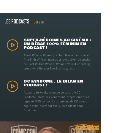
LES PODCASTS
TOUT VOIR
SUPER-HÉROÏNES AU CINÉMA :
UN DÉBAT 100% FÉMININ EN
PODCAST !
Après Wonder Woman, Captain Marvel, et le récent
film Birds of Prey, mais aussi avec la venue proche
de Black Widow, Wonder Woman 1984 et un casting
très diversifié pour The Eternals, les ...
DC FANDOME : LE BILAN EN
PODCAST !
Au cours du weekend passé se tenait le DC
Fandome, premier évènement intégralement en
ligne et 100% consacré aux univers de DC, avec un
angle définitivement axé sur les adaptations
filmiques ...