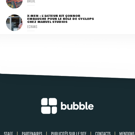
BRÈVE
X-MEN : L'ACTEUR KIT CONNOR
EMBAUCHÉ POUR LE RÔLE DE CYCLOPS
CHEZ MARVEL STUDIOS
ECRANS
STAFF
|
PARTENAIRES
|
PUBLICITÉS SUR LE SITE
|
CONTACTS
|
MENTIONS