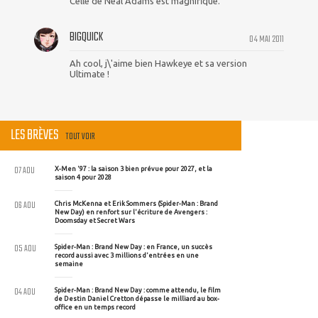
Celle de Neal Adams est magnifique.
BIGQUICK
04 MAI 2011
Ah cool, j\'aime bien Hawkeye et sa version
Ultimate !
LES BRÈVES
TOUT VOIR
07 AOU
X-Men '97 : la saison 3 bien prévue pour 2027, et la
saison 4 pour 2028
06 AOU
Chris McKenna et Erik Sommers (Spider-Man : Brand
New Day) en renfort sur l'écriture de Avengers :
Doomsday et Secret Wars
05 AOU
Spider-Man : Brand New Day : en France, un succès
record aussi avec 3 millions d'entrées en une
semaine
04 AOU
Spider-Man : Brand New Day : comme attendu, le film
de Destin Daniel Cretton dépasse le milliard au box-
office en un temps record