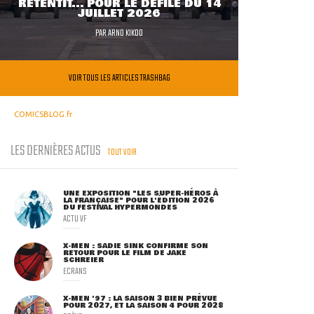
RETENTIT... POUR LE DÉFILÉ DU 14
JUILLET 2026
PAR
ARNO KIKOO
VOIR TOUS LES ARTICLES TRASHBAG
COMICSBLOG.fr
LES DERNIÈRES ACTUS
TOUT VOIR
UNE EXPOSITION "LES SUPER-HÉROS À
LA FRANÇAISE" POUR L'ÉDITION 2026
DU FESTIVAL HYPERMONDES
ACTU VF
X-MEN : SADIE SINK CONFIRME SON
RETOUR POUR LE FILM DE JAKE
SCHREIER
ECRANS
X-MEN '97 : LA SAISON 3 BIEN PRÉVUE
POUR 2027, ET LA SAISON 4 POUR 2028