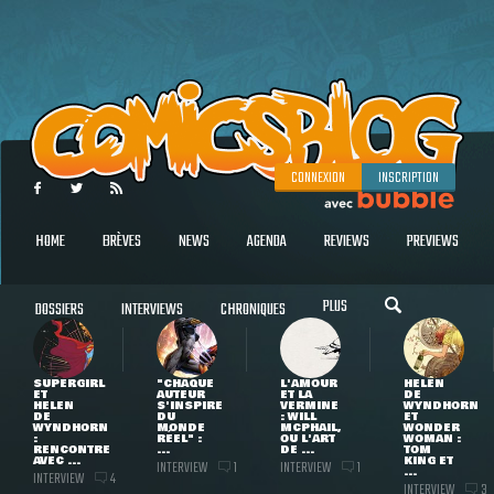
CONNEXION
INSCRIPTION
HOME
BRÈVES
NEWS
AGENDA
REVIEWS
PREVIEWS
PLUS
DOSSIERS
INTERVIEWS
CHRONIQUES
SUPERGIRL
"CHAQUE
L'AMOUR
HELEN
ET
AUTEUR
ET LA
DE
HELEN
S'INSPIRE
VERMINE
WYNDHORN
DE
DU
: WILL
ET
WYNDHORN
MONDE
MCPHAIL,
WONDER
:
RÉEL" :
OU L'ART
WOMAN :
RENCONTRE
...
DE ...
TOM
AVEC ...
KING ET
INTERVIEW
INTERVIEW
1
1
...
INTERVIEW
4
INTERVIEW
3