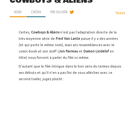
COWBOYS & ALIENS
NEWS
CINÉMA
PAR
SULLIVAN
Tweet
Certes,
Cowboys & Aliens
n'est pas l'adaptation directe de la
très moyenne série de
Fred Van Lante
parue il y a des années
(et qui porte le même nom), mais ses ressemblances avec le
comic-book et son staff (
Jon Favreau
et
Damon Lindelof
en
tête) nous forcent à parler du film ici même.
D'autant que le film intrigue dans le bon sens du termes depuis
ses débuts et qu'il n'en a pas fini de vous allécher avec ce
second trailer, jugez plutôt :