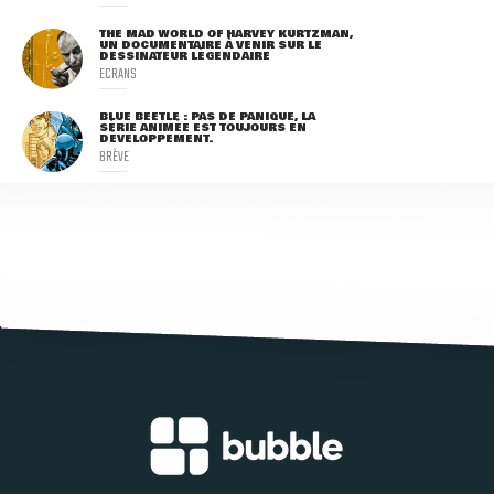
THE MAD WORLD OF HARVEY KURTZMAN,
UN DOCUMENTAIRE À VENIR SUR LE
DESSINATEUR LÉGENDAIRE
ECRANS
BLUE BEETLE : PAS DE PANIQUE, LA
SÉRIE ANIMÉE EST TOUJOURS EN
DÉVELOPPEMENT.
BRÈVE