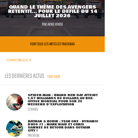
QUAND LE THÈME DES AVENGERS
RETENTIT... POUR LE DÉFILÉ DU 14
JUILLET 2026
PAR
ARNO KIKOO
VOIR TOUS LES ARTICLES TRASHBAG
COMICSBLOG.fr
LES DERNIÈRES ACTUS
TOUT VOIR
SPIDER-MAN : BRAND NEW DAY ATTEINT
1,67 MILLIARDS DE DOLLARS AU BOX-
OFFICE MONDIAL POUR SON 2E
WEEKEND D'EXPLOITATION
ECRANS
BATMAN & ROBIN : YEAR ONE - DYNAMIC
DUOS #1 : MARK WAID ET CHRIS
SAMNEE DE RETOUR DANS GOTHAM
CITY !
PREVIEW