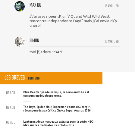
MAX BO
15 AVRIL 2011
J\'ai assez peur d\'un \"Quand Wild Wild West
rencontre Independence Day\" mais j\'ai envie d\'y
croire!
SIMON
15 AVRIL 2011
moi j\'adore 1:34 :D
LES BRÈVES
TOUT VOIR
09 AOU
Blue Beetle : pas de panique, la série animée est
toujours en développement.
09 AOU
The Boys, Spider-Noir, Superman et aussi Supergirl
récompensés aux Critics Choice Super Awards 2026
08 AOU
Lanterns : deux nouveaux extraits pour la série HBO
Max sur les matinales des Etats-Unis