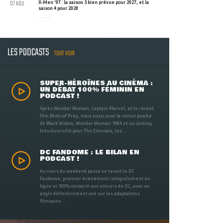
07 AOU
X-Men '97 : la saison 3 bien prévue pour 2027, et la
saison 4 pour 2028
LES PODCASTS
TOUT VOIR
SUPER-HÉROÏNES AU CINÉMA :
UN DÉBAT 100% FÉMININ EN
PODCAST !
Après Wonder Woman, Captain Marvel, et le récent
film Birds of Prey, mais aussi avec la venue proche
de Black Widow, Wonder Woman 1984 et un casting
très diversifié pour The Eternals, les ...
DC FANDOME : LE BILAN EN
PODCAST !
Au cours du weekend passé se tenait le DC
Fandome, premier évènement intégralement en
ligne et 100% consacré aux univers de DC, avec un
angle définitivement axé sur les adaptations
filmiques ...