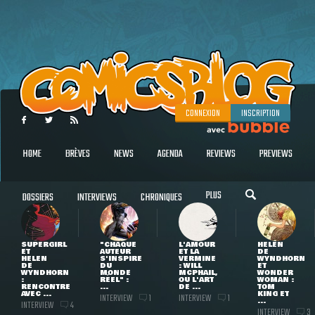
CONNEXION
INSCRIPTION
HOME
BRÈVES
NEWS
AGENDA
REVIEWS
PREVIEWS
PLUS
DOSSIERS
INTERVIEWS
CHRONIQUES
SUPERGIRL
"CHAQUE
L'AMOUR
HELEN
ET
AUTEUR
ET LA
DE
HELEN
S'INSPIRE
VERMINE
WYNDHORN
DE
DU
: WILL
ET
WYNDHORN
MONDE
MCPHAIL,
WONDER
:
RÉEL" :
OU L'ART
WOMAN :
RENCONTRE
...
DE ...
TOM
AVEC ...
KING ET
INTERVIEW
INTERVIEW
1
1
...
INTERVIEW
4
INTERVIEW
3