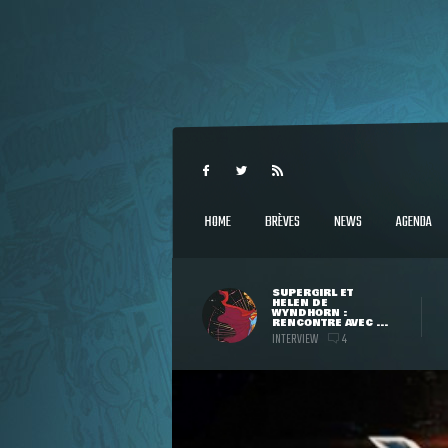
HOME
BRÈVES
NEWS
AGENDA
SUPERGIRL ET
HELEN DE
WYNDHORN :
RENCONTRE AVEC ...
INTERVIEW
4