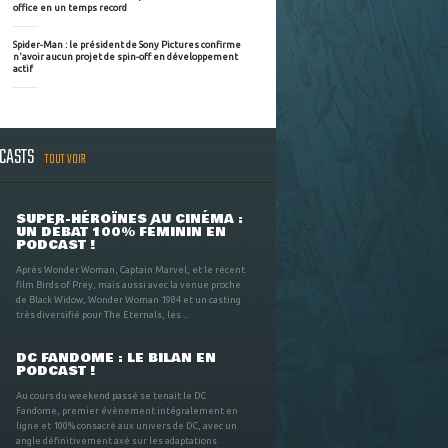
office en un temps record
Spider-Man : le président de Sony Pictures confirme
n'avoir aucun projet de spin-off en développement
actif
DCASTS
TOUT VOIR
SUPER-HÉROÏNES AU CINÉMA :
UN DÉBAT 100% FÉMININ EN
PODCAST !
Après Wonder Woman, Captain Marvel, et le récent
film Birds of Prey, mais aussi avec la venue proche
de Black Widow, Wonder Woman 1984 et un casting
très diversifié pour The Eternals, les ...
DC FANDOME : LE BILAN EN
PODCAST !
Au cours du weekend passé se tenait le DC
Fandome, premier évènement intégralement en
ligne et 100% consacré aux univers de DC, avec un
angle définitivement axé sur les adaptations