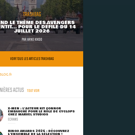
TRASHBAG
ND LE THÈME DES AVENGERS
NTIT... POUR LE DÉFILÉ DU 14
JUILLET 2026
PAR
ARNO KIKOO
VOIR TOUS LES ARTICLES TRASHBAG
BLOG.fr
NIÈRES ACTUS
TOUT VOIR
X-MEN : L'ACTEUR KIT CONNOR
EMBAUCHÉ POUR LE RÔLE DE CYCLOPS
CHEZ MARVEL STUDIOS
ECRANS
RINGO AWARDS 2026 : DÉCOUVREZ
L'ENSEMBLE DE LA SÉLECTION !