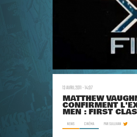
13 AVRIL 2011 - 14:07
MATTHEW VAUGHN
CONFIRMENT L'EX
MEN : FIRST CLAS
NEWS
CINÉMA
PAR
SULLIVAN