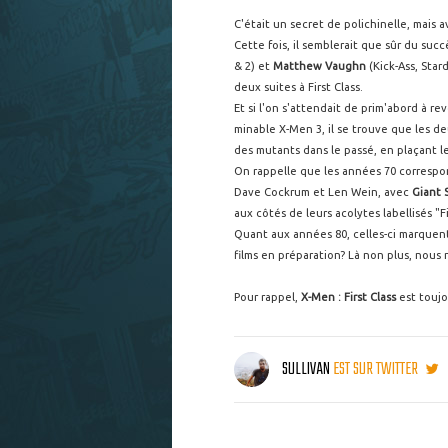
C'était un secret de polichinelle, mais 
Cette fois, il semblerait que sûr du suc
& 2) et
Matthew Vaughn
(Kick-Ass, Star
deux suites à First Class.
Et si l'on s'attendait de prim'abord à re
minable X-Men 3, il se trouve que les de
des mutants dans le passé, en plaçant l
On rappelle que les années 70 correspon
Dave Cockrum et Len Wein, avec
Giant 
aux côtés de leurs acolytes labellisés "Fi
Quant aux années 80, celles-ci marquent 
films en préparation? Là non plus, nous
Pour rappel,
X-Men : First Class
est toujo
SULLIVAN
EST SUR TWITTER