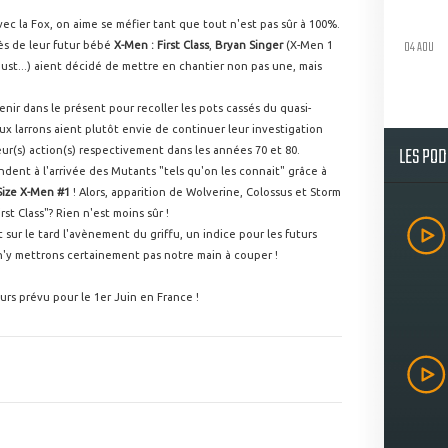
avec la Fox, on aime se méfier tant que tout n'est pas sûr à 100%.
04 AOU
cès de leur futur bébé
X-Men : First Class
,
Bryan Singer
(X-Men 1
dust...) aient décidé de mettre en chantier non pas une, mais
venir dans le présent pour recoller les pots cassés du quasi-
ux larrons aient plutôt envie de continuer leur investigation
LES PO
eur(s) action(s) respectivement dans les années 70 et 80.
dent à l'arrivée des Mutants "tels qu'on les connait" grâce à
Size X-Men #1
! Alors, apparition de Wolverine, Colossus et Storm
rst Class"? Rien n'est moins sûr !
sur le tard l'avènement du griffu, un indice pour les futurs
 n'y mettrons certainement pas notre main à couper !
urs prévu pour le 1er Juin en France !