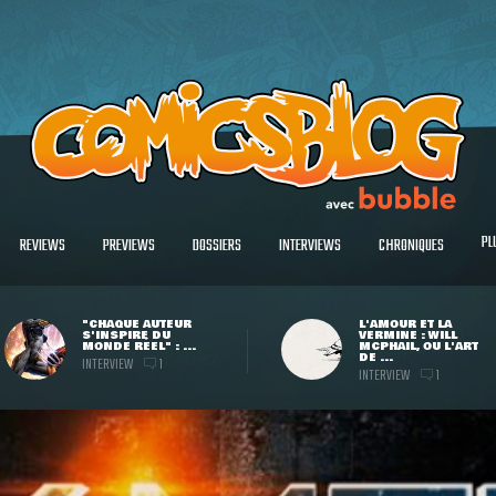
PL
REVIEWS
PREVIEWS
DOSSIERS
INTERVIEWS
CHRONIQUES
"CHAQUE AUTEUR
L'AMOUR ET LA
S'INSPIRE DU
VERMINE : WILL
MONDE RÉEL" : ...
MCPHAIL, OU L'ART
DE ...
INTERVIEW
1
INTERVIEW
1