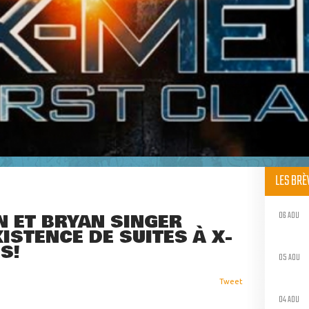
LES BR
06 AOU
 ET BRYAN SINGER
ISTENCE DE SUITES À X-
S!
05 AOU
Tweet
04 AOU