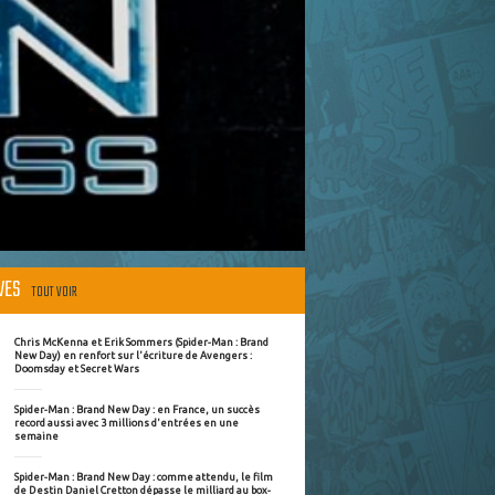
ÈVES
TOUT VOIR
Chris McKenna et Erik Sommers (Spider-Man : Brand
New Day) en renfort sur l'écriture de Avengers :
Doomsday et Secret Wars
Spider-Man : Brand New Day : en France, un succès
record aussi avec 3 millions d'entrées en une
semaine
Spider-Man : Brand New Day : comme attendu, le film
de Destin Daniel Cretton dépasse le milliard au box-