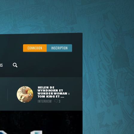
CONNEXION
INSCRIPTION
US
HELEN DE
WYNDHORN ET
WONDER WOMAN :
TOM KING ET ...
INTERVIEW
3