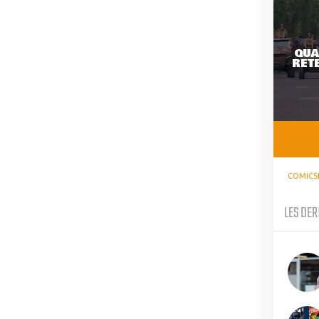
QUA
RETE
COMICS
LES DER