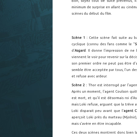
Bon, soyez tout de suite prévenus, il
minimum de surprise en allant au ciném
scènes du début du film.
Scène 1 :
Cette scène fait suite au 
cyclique (connu des fans comme le "
S
d'
Asgard
. Il donne l'impression de ne 
viennent le voir pour revenir sur la déci
son premier ordre ne peut pas être d'a
semble être acceptée par tous, l'un des 
et refuse avec ardeur.
Scène 2 :
Thor est interrogé par l'ag
Après un moment, l'agent Coulson quitte 
est mort, et qu'il est désormais roi d'
mais Loki refuse, arguant que la trêve 
Loki disparait peu avant que l'
agent C
aperçoit Loki près du marteau (Mjolnir)
mais s'avère en être incapable.
Ces deux scènes montrent donc bien la 