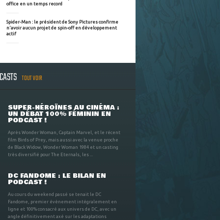
office en un temps record
Spider-Man : le président de Sony Pictures confirme
n'avoir aucun projet de spin-off en développement
actif
DCASTS
TOUT VOIR
SUPER-HÉROÏNES AU CINÉMA :
UN DÉBAT 100% FÉMININ EN
PODCAST !
Après Wonder Woman, Captain Marvel, et le récent
film Birds of Prey, mais aussi avec la venue proche
de Black Widow, Wonder Woman 1984 et un casting
très diversifié pour The Eternals, les ...
DC FANDOME : LE BILAN EN
PODCAST !
Au cours du weekend passé se tenait le DC
Fandome, premier évènement intégralement en
ligne et 100% consacré aux univers de DC, avec un
angle définitivement axé sur les adaptations