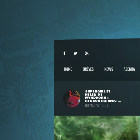
HOME
BRÈVES
NEWS
AGENDA
SUPERGIRL ET
HELEN DE
WYNDHORN :
RENCONTRE AVEC ...
INTERVIEW
4