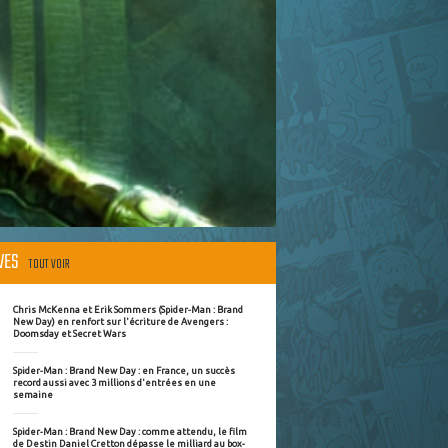
ÈVES
TOUT VOIR
Chris McKenna et Erik Sommers (Spider-Man : Brand
New Day) en renfort sur l'écriture de Avengers :
Doomsday et Secret Wars
Spider-Man : Brand New Day : en France, un succès
record aussi avec 3 millions d'entrées en une
semaine
Spider-Man : Brand New Day : comme attendu, le film
de Destin Daniel Cretton dépasse le milliard au box-