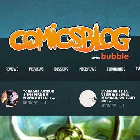
PL
REVIEWS
PREVIEWS
DOSSIERS
INTERVIEWS
CHRONIQUES
"CHAQUE AUTEUR
L'AMOUR ET LA
S'INSPIRE DU
VERMINE : WILL
MONDE RÉEL" : ...
MCPHAIL, OU L'ART
DE ...
INTERVIEW
1
INTERVIEW
1