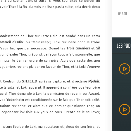
 y a du spoiler dans la suite. Si vous souhaitez conserver un
a voir
Thor
à la fin du mois, ne lisez pas la suite, cela décrit deux
04 AOU
bannissement de Thor sur Terre.Odin est tombé dans un coma
ommeil d'Odin
" ou "Odinsleep"). Loki récupère donc le trône
LES PO
l'avoir fait que par nécessité. Quand les
Trois Guerriers
et
Sif
sion d'exiler Thor, il répond, de façon tout à fait rationnelle, que
nnuler le dernier ordre de son père. Alors que cette décision
guerriers revient plaider en faveur de Thor, et là Loki s'énerve
ent Coulson du
S.H.I.E.L.D
après sa capture, et il réclame
Mjolnir
.
la salle, et Loki apparait. Il apprend à son frère que leur père
Asgard. Thor demande à Loki la permission de revenir sur Asgard,
avec
Yodenheim
est conditionnée sur le fait que Thor soit exilé.
oulson
revienne, et alors que ce dernier questionne Thor, on
, cependant invisible aux yeux de tous. Il tente de le soulever,
nature fourbe de Loki, manipulateur et jaloux de son frère, et