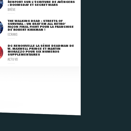
RENFORT SUR L'ÉCRITURE DE AVENGERS
: DOOMSDAY ET SECRET WARS
BRÈVE
THE WALKING DEAD : STREETS OF
SURVIVAL : UN BEAT'EM ALL RÉTRO'
FAÇON FINAL FIGHT POUR LA FRANCHISE
DE ROBERT KIRKMAN !
ECRANS
DC RENOUVELLE LA SÉRIE DEADMAN DE
W. MAXWELL PRINCE ET MARTIN
MORAZZO POUR SIX NUMÉROS
SUPPLÉMENTAIRES
ACTU VO