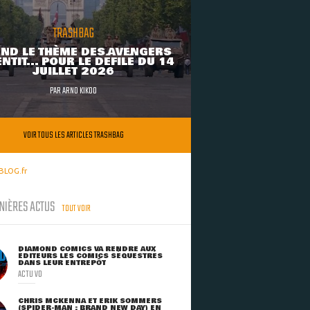
TRASHBAG
ND LE THÈME DES AVENGERS
NTIT... POUR LE DÉFILÉ DU 14
JUILLET 2026
PAR
ARNO KIKOO
VOIR TOUS LES ARTICLES TRASHBAG
BLOG.fr
NIÈRES ACTUS
TOUT VOIR
DIAMOND COMICS VA RENDRE AUX
ÉDITEURS LES COMICS SÉQUESTRÉS
DANS LEUR ENTREPÔT
ACTU VO
CHRIS MCKENNA ET ERIK SOMMERS
(SPIDER-MAN : BRAND NEW DAY) EN