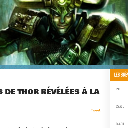
LES BR
11:19
 DE THOR RÉVÉLÉES À LA
05 AOU
Tweet
04 AOU