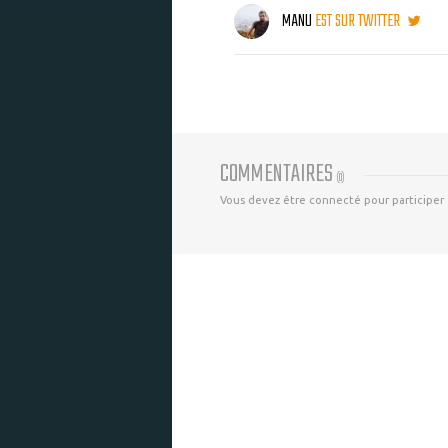
MANU
EST SUR TWITTER
COMMENTAIRES
(
0
)
Vous devez être connecté pour participer