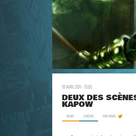
10 AVRIL 2011 - 13:05
DEUX DES SCÈNES
KAPOW
NEWS
CINÉMA
PAR
MANU