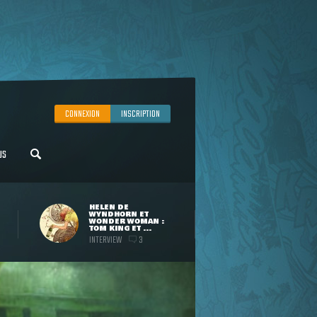
CONNEXION
INSCRIPTION
US
HELEN DE
WYNDHORN ET
WONDER WOMAN :
TOM KING ET ...
INTERVIEW
3