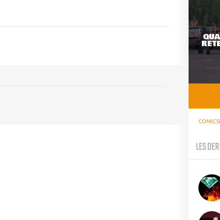
QUA
RETE
COMICS
LES DER