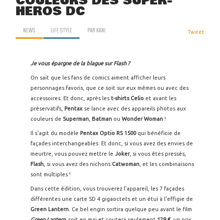
COULEURS DES SUPER-
HÉROS DC
NEWS
LIFE STYLE
PAR
KANI
Tweet
Je vous épargne de la blague sur Flash ?
On sait que les fans de comics aiment afficher leurs
personnages favoris, que ce soit sur eux mêmes ou avec des
accessoires. Et donc, après les
t-shirts Celio
et avant les
préservatifs,
Pentax
se lance avec des appareils photos aux
couleurs de
Superman
,
Batman
ou
Wonder Woman
!
Il s'agit du modèle
Pentax Optio RS 1500
qui bénéficie de
façades interchangeables. Et donc, si vous avez des envies de
meurtre, vous pouvez mettre le
Joker
, si vous êtes pressés,
Flash
, si vous avez des nichons
Catwoman
, et les combinaisons
sont multiples !
Dans cette édition, vous trouverez l'appareil, les 7 façades
différentes une carte SD 4 gigaoctets et un étui à l'effigie de
Green Lantern
. Ce bel engin sortira quelque peu avant le film
Green Lantern
, soit en mai et coutera seulement
129 €
, un prix