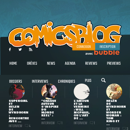
CONNEXION
INSCRIPTION
HOME
BRÈVES
NEWS
AGENDA
REVIEWS
PREVIEWS
PLUS
DOSSIERS
INTERVIEWS
CHRONIQUES
SUPERGIRL
"CHAQUE
L'AMOUR
HELEN
ET
AUTEUR
ET LA
DE
HELEN
S'INSPIRE
VERMINE
WYNDHORN
DE
DU
: WILL
ET
WYNDHORN
MONDE
MCPHAIL,
WONDER
:
RÉEL" :
OU L'ART
WOMAN :
RENCONTRE
...
DE ...
TOM
AVEC ...
KING ET
INTERVIEW
INTERVIEW
1
1
...
INTERVIEW
4
INTERVIEW
3