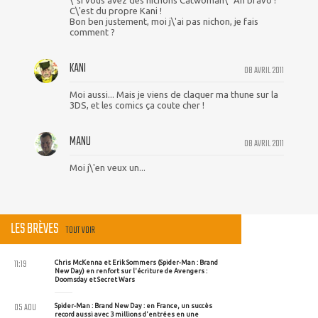
\"si vous avez des nichons Catwoman\" Ah bravo !
C\'est du propre Kani !
Bon ben justement, moi j\'ai pas nichon, je fais
comment ?
KANI
08 AVRIL 2011
Moi aussi... Mais je viens de claquer ma thune sur la
3DS, et les comics ça coute cher !
MANU
08 AVRIL 2011
Moi j\'en veux un...
LES BRÈVES
TOUT VOIR
11:19
Chris McKenna et Erik Sommers (Spider-Man : Brand
New Day) en renfort sur l'écriture de Avengers :
Doomsday et Secret Wars
05 AOU
Spider-Man : Brand New Day : en France, un succès
record aussi avec 3 millions d'entrées en une