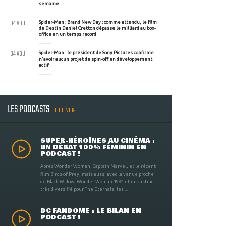
semaine
04 AOU
Spider-Man : Brand New Day : comme attendu, le film
de Destin Daniel Cretton dépasse le milliard au box-
office en un temps record
04 AOU
Spider-Man : le président de Sony Pictures confirme
n'avoir aucun projet de spin-off en développement
actif
LES PODCASTS
TOUT VOIR
SUPER-HÉROÏNES AU CINÉMA :
UN DÉBAT 100% FÉMININ EN
PODCAST !
Après Wonder Woman, Captain Marvel, et le récent
film Birds of Prey, mais aussi avec la venue proche
de Black Widow, Wonder Woman 1984 et un casting
très diversifié pour The Eternals, les ...
DC FANDOME : LE BILAN EN
PODCAST !