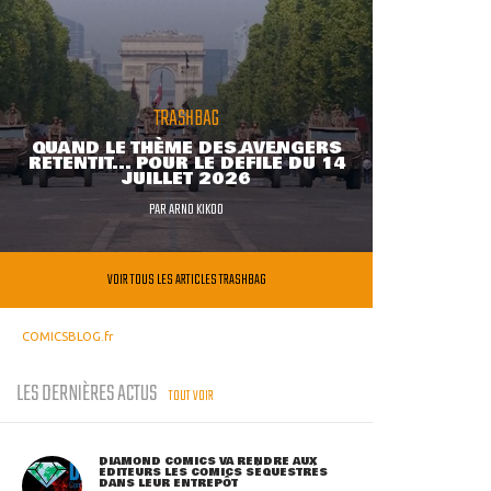
TRASHBAG
QUAND LE THÈME DES AVENGERS
RETENTIT... POUR LE DÉFILÉ DU 14
JUILLET 2026
PAR
ARNO KIKOO
VOIR TOUS LES ARTICLES TRASHBAG
COMICSBLOG.fr
LES DERNIÈRES ACTUS
TOUT VOIR
DIAMOND COMICS VA RENDRE AUX
ÉDITEURS LES COMICS SÉQUESTRÉS
DANS LEUR ENTREPÔT