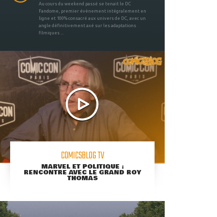
Au cours du weekend passé se tenait le DC
Fandome, premier évènement intégralement en
ligne et 100% consacré aux univers de DC, avec un
angle définitivement axé sur les adaptations
filmiques ...
COMICSBLOG TV
MARVEL ET POLITIQUE :
RENCONTRE AVEC LE GRAND ROY
THOMAS