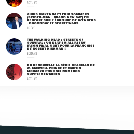
ACTU VO
CHRIS MCKENNA ET ERIK SOMMERS
(SPIDER-MAN : BRAND NEW DAY) EN
RENFORT SUR L'ÉCRITURE DE AVENGERS
: DOOMSDAY ET SECRET WARS
BRÈVE
THE WALKING DEAD : STREETS OF
SURVIVAL : UN BEAT'EM ALL RÉTRO'
FAÇON FINAL FIGHT POUR LA FRANCHISE
DE ROBERT KIRKMAN !
ECRANS
DC RENOUVELLE LA SÉRIE DEADMAN DE
W. MAXWELL PRINCE ET MARTIN
MORAZZO POUR SIX NUMÉROS
SUPPLÉMENTAIRES
ACTU VO