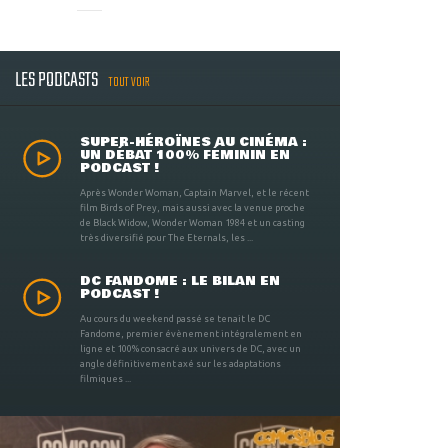
LES PODCASTS
TOUT VOIR
SUPER-HÉROÏNES AU CINÉMA :
UN DÉBAT 100% FÉMININ EN
PODCAST !
Après Wonder Woman, Captain Marvel, et le récent
film Birds of Prey, mais aussi avec la venue proche
de Black Widow, Wonder Woman 1984 et un casting
très diversifié pour The Eternals, les ...
DC FANDOME : LE BILAN EN
PODCAST !
Au cours du weekend passé se tenait le DC
Fandome, premier évènement intégralement en
ligne et 100% consacré aux univers de DC, avec un
angle définitivement axé sur les adaptations
filmiques ...