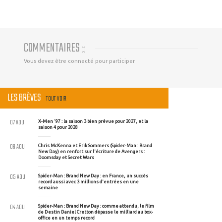
COMMENTAIRES
(
0
)
Vous devez être connecté pour participer
LES BRÈVES
TOUT VOIR
07 AOU
X-Men '97 : la saison 3 bien prévue pour 2027, et la
saison 4 pour 2028
06 AOU
Chris McKenna et Erik Sommers (Spider-Man : Brand
New Day) en renfort sur l'écriture de Avengers :
Doomsday et Secret Wars
05 AOU
Spider-Man : Brand New Day : en France, un succès
record aussi avec 3 millions d'entrées en une
semaine
04 AOU
Spider-Man : Brand New Day : comme attendu, le film
de Destin Daniel Cretton dépasse le milliard au box-
office en un temps record