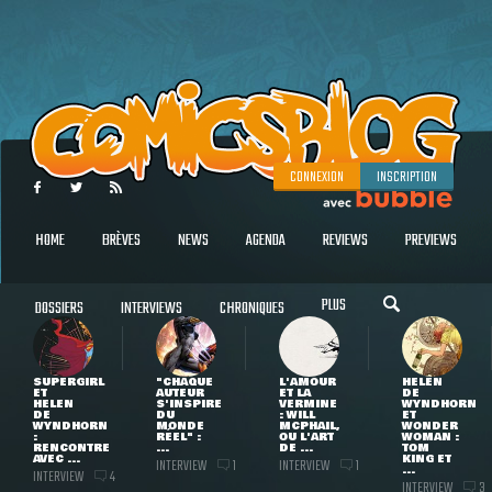
CONNEXION
INSCRIPTION
HOME
BRÈVES
NEWS
AGENDA
REVIEWS
PREVIEWS
PLUS
DOSSIERS
INTERVIEWS
CHRONIQUES
SUPERGIRL
"CHAQUE
L'AMOUR
HELEN
ET
AUTEUR
ET LA
DE
HELEN
S'INSPIRE
VERMINE
WYNDHORN
DE
DU
: WILL
ET
WYNDHORN
MONDE
MCPHAIL,
WONDER
:
RÉEL" :
OU L'ART
WOMAN :
RENCONTRE
...
DE ...
TOM
AVEC ...
KING ET
INTERVIEW
INTERVIEW
1
1
...
INTERVIEW
4
INTERVIEW
3