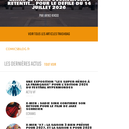
RETENTIT... POUR LE DÉFILÉ DU 14
JUILLET 2026
PAR
ARNO KIKOO
VOIR TOUS LES ARTICLES TRASHBAG
COMICSBLOG.fr
LES DERNIÈRES ACTUS
TOUT VOIR
UNE EXPOSITION "LES SUPER-HÉROS À
LA FRANÇAISE" POUR L'ÉDITION 2026
DU FESTIVAL HYPERMONDES
ACTU VF
X-MEN : SADIE SINK CONFIRME SON
RETOUR POUR LE FILM DE JAKE
SCHREIER
ECRANS
X-MEN '97 : LA SAISON 3 BIEN PRÉVUE
POUR 2027, ET LA SAISON 4 POUR 2028