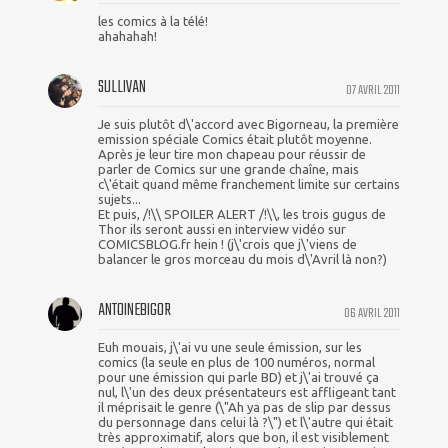
les comics à la télé!
ahahahah!
SULLIVAN
07 AVRIL 2011
Je suis plutôt d\'accord avec Bigorneau, la première
emission spéciale Comics était plutôt moyenne.
Après je leur tire mon chapeau pour réussir de
parler de Comics sur une grande chaîne, mais
c\'était quand même franchement limite sur certains
sujets...
Et puis, /!\\ SPOILER ALERT /!\\, les trois gugus de
Thor ils seront aussi en interview vidéo sur
COMICSBLOG.fr hein ! (j\'crois que j\'viens de
balancer le gros morceau du mois d\'Avril là non?)
ANTOINEBIGOR
06 AVRIL 2011
Euh mouais, j\'ai vu une seule émission, sur les
comics (la seule en plus de 100 numéros, normal
pour une émission qui parle BD) et j\'ai trouvé ça
nul, l\'un des deux présentateurs est affligeant tant
il méprisait le genre (\"Ah ya pas de slip par dessus
du personnage dans celui là ?\") et l\'autre qui était
très approximatif, alors que bon, il est visiblement