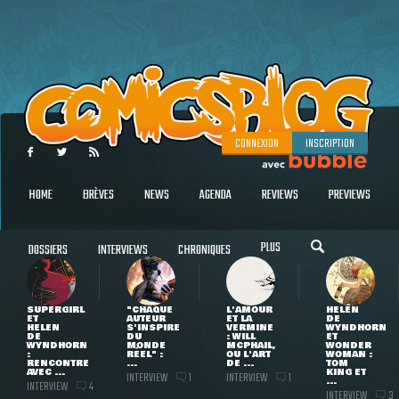
CONNEXION
INSCRIPTION
HOME
BRÈVES
NEWS
AGENDA
REVIEWS
PREVIEWS
PLUS
DOSSIERS
INTERVIEWS
CHRONIQUES
SUPERGIRL
"CHAQUE
L'AMOUR
HELEN
ET
AUTEUR
ET LA
DE
HELEN
S'INSPIRE
VERMINE
WYNDHORN
DE
DU
: WILL
ET
WYNDHORN
MONDE
MCPHAIL,
WONDER
:
RÉEL" :
OU L'ART
WOMAN :
RENCONTRE
...
DE ...
TOM
AVEC ...
KING ET
INTERVIEW
INTERVIEW
1
1
...
INTERVIEW
4
INTERVIEW
3