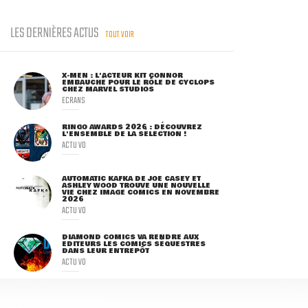
LES DERNIÈRES ACTUS
TOUT VOIR
X-MEN : L'ACTEUR KIT CONNOR
EMBAUCHÉ POUR LE RÔLE DE CYCLOPS
CHEZ MARVEL STUDIOS
ECRANS
RINGO AWARDS 2026 : DÉCOUVREZ
L'ENSEMBLE DE LA SÉLECTION !
ACTU VO
AUTOMATIC KAFKA DE JOE CASEY ET
ASHLEY WOOD TROUVE UNE NOUVELLE
VIE CHEZ IMAGE COMICS EN NOVEMBRE
2026
ACTU VO
DIAMOND COMICS VA RENDRE AUX
ÉDITEURS LES COMICS SÉQUESTRÉS
DANS LEUR ENTREPÔT
ACTU VO