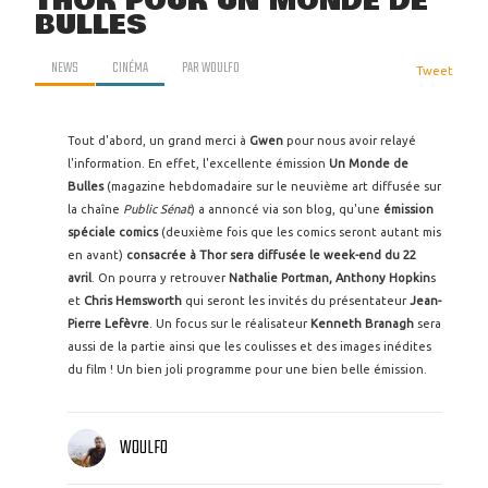
THOR POUR UN MONDE DE
BULLES
NEWS
CINÉMA
PAR
WOULFO
Tweet
Tout d'abord, un grand merci à
Gwen
pour nous avoir relayé
l'information. En effet, l'excellente émission
Un Monde de
Bulles
(magazine hebdomadaire sur le neuvième art diffusée sur
la chaîne
Public Sénat
) a annoncé via son blog, qu'une
émission
spéciale comics
(deuxième fois que les comics seront autant mis
en avant)
consacrée à Thor sera diffusée le week-end du 22
avril
. On pourra y retrouver
Nathalie Portman, Anthony Hopkin
s
et
Chris Hemsworth
qui seront les invités du présentateur
Jean-
Pierre Lefèvre
. Un focus sur le réalisateur
Kenneth Branagh
sera
aussi de la partie ainsi que les coulisses et des images inédites
du film ! Un bien joli programme pour une bien belle émission.
WOULFO