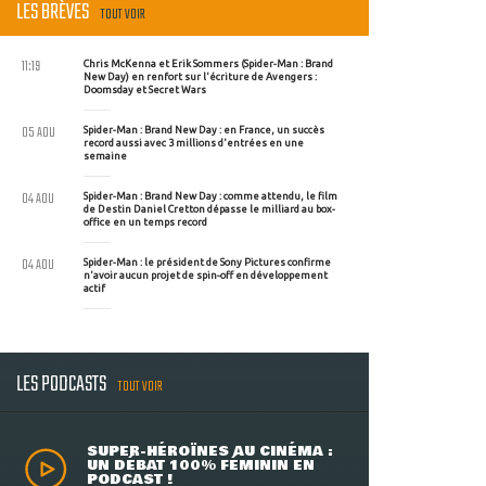
LES BRÈVES
TOUT VOIR
11:19
Chris McKenna et Erik Sommers (Spider-Man : Brand
New Day) en renfort sur l'écriture de Avengers :
Doomsday et Secret Wars
05 AOU
Spider-Man : Brand New Day : en France, un succès
record aussi avec 3 millions d'entrées en une
semaine
04 AOU
Spider-Man : Brand New Day : comme attendu, le film
de Destin Daniel Cretton dépasse le milliard au box-
office en un temps record
04 AOU
Spider-Man : le président de Sony Pictures confirme
n'avoir aucun projet de spin-off en développement
actif
LES PODCASTS
TOUT VOIR
SUPER-HÉROÏNES AU CINÉMA :
UN DÉBAT 100% FÉMININ EN
PODCAST !