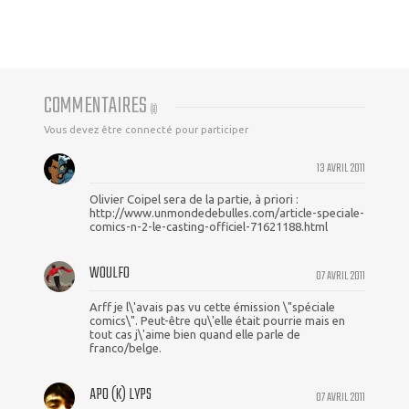
COMMENTAIRES
(
8
)
Vous devez être connecté pour participer
13 AVRIL 2011
Olivier Coipel sera de la partie, à priori :
http://www.unmondedebulles.com/article-speciale-
comics-n-2-le-casting-officiel-71621188.html
WOULFO
07 AVRIL 2011
Arff je l\'avais pas vu cette émission \"spéciale
comics\". Peut-être qu\'elle était pourrie mais en
tout cas j\'aime bien quand elle parle de
franco/belge.
APO (K) LYPS
07 AVRIL 2011