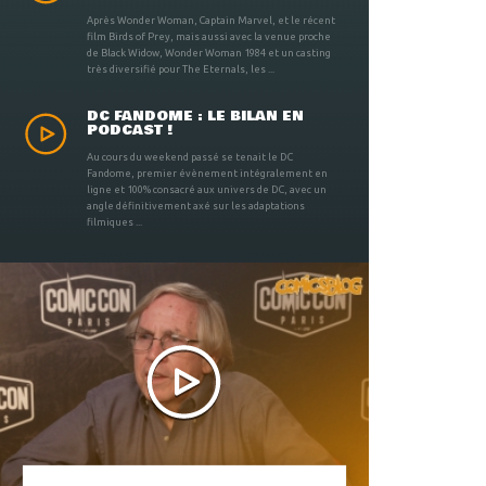
Après Wonder Woman, Captain Marvel, et le récent
film Birds of Prey, mais aussi avec la venue proche
de Black Widow, Wonder Woman 1984 et un casting
très diversifié pour The Eternals, les ...
DC FANDOME : LE BILAN EN
PODCAST !
Au cours du weekend passé se tenait le DC
Fandome, premier évènement intégralement en
ligne et 100% consacré aux univers de DC, avec un
angle définitivement axé sur les adaptations
filmiques ...