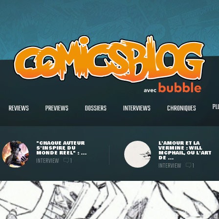
PL
REVIEWS
PREVIEWS
DOSSIERS
INTERVIEWS
CHRONIQUES
"CHAQUE AUTEUR
L'AMOUR ET LA
S'INSPIRE DU
VERMINE : WILL
MONDE RÉEL" : ...
MCPHAIL, OU L'ART
DE ...
INTERVIEW
1
INTERVIEW
1