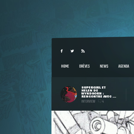
HOME
BRÈVES
NEWS
AGENDA
SUPERGIRL ET
HELEN DE
WYNDHORN :
RENCONTRE AVEC ...
INTERVIEW
4