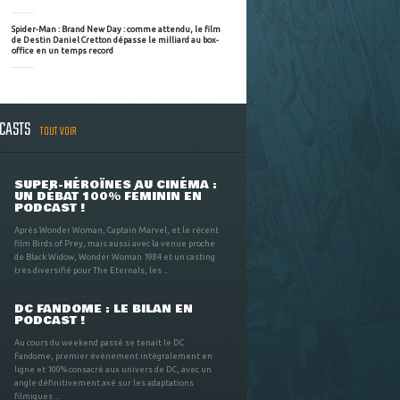
Spider-Man : Brand New Day : comme attendu, le film
de Destin Daniel Cretton dépasse le milliard au box-
office en un temps record
DCASTS
TOUT VOIR
SUPER-HÉROÏNES AU CINÉMA :
UN DÉBAT 100% FÉMININ EN
PODCAST !
Après Wonder Woman, Captain Marvel, et le récent
film Birds of Prey, mais aussi avec la venue proche
de Black Widow, Wonder Woman 1984 et un casting
très diversifié pour The Eternals, les ...
DC FANDOME : LE BILAN EN
PODCAST !
Au cours du weekend passé se tenait le DC
Fandome, premier évènement intégralement en
ligne et 100% consacré aux univers de DC, avec un
angle définitivement axé sur les adaptations
filmiques ...