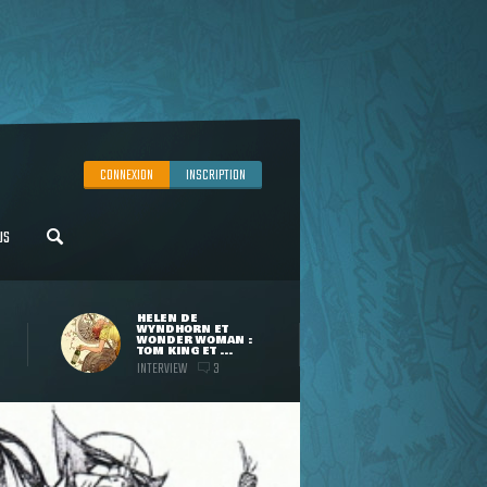
CONNEXION
INSCRIPTION
US
HELEN DE
WYNDHORN ET
WONDER WOMAN :
TOM KING ET ...
INTERVIEW
3