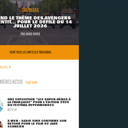
TRASHBAG
ND LE THÈME DES AVENGERS
NTIT... POUR LE DÉFILÉ DU 14
JUILLET 2026
PAR
ARNO KIKOO
VOIR TOUS LES ARTICLES TRASHBAG
BLOG.fr
NIÈRES ACTUS
TOUT VOIR
UNE EXPOSITION "LES SUPER-HÉROS À
LA FRANÇAISE" POUR L'ÉDITION 2026
DU FESTIVAL HYPERMONDES
ACTU VF
X-MEN : SADIE SINK CONFIRME SON
RETOUR POUR LE FILM DE JAKE
SCHREIER