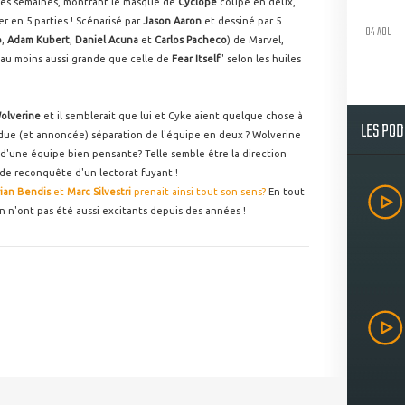
 des semaines, montrant le masque de
Cyclope
coupé en deux,
er en 5 parties ! Scénarisé par
Jason Aaron
et dessiné par 5
04 AOU
o
,
Adam Kubert
,
Daniel Acuna
et
Carlos Pacheco
) de Marvel,
 "au moins aussi grande que celle de
Fear Itself
" selon les huiles
olverine
et il semblerait que lui et Cyke aient quelque chose à
LES PO
endue (et annoncée) séparation de l'équipe en deux ? Wolverine
d'une équipe bien pensante? Telle semble être la direction
 de reconquête d'un lectorat fuyant !
ian Bendis
et
Marc Silvestri
prenait ainsi tout son sens?
En tout
en n'ont pas été aussi excitants depuis des années !