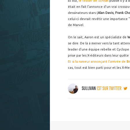
Et oui,
le teaser de Schism
publié il y a
était en fait l'annonce d'un vrai crossov
dessinateurs stars (
Alan Davis
,
Frank Ch
celui-ci devrait revêtir une importance
de Marvel.
On le sait, Aaron est un spécialiste de
W
se dire. De là à mener vers la tant att
leader d'une équipe rebelle et Cyclope 
prise par les X-éditeurs dans leur quête
Et si la rumeur annonçant l'arrivée de
Br
cas, tout est bien parti pour et les X-M
SULLIVAN
EST SUR TWITTER