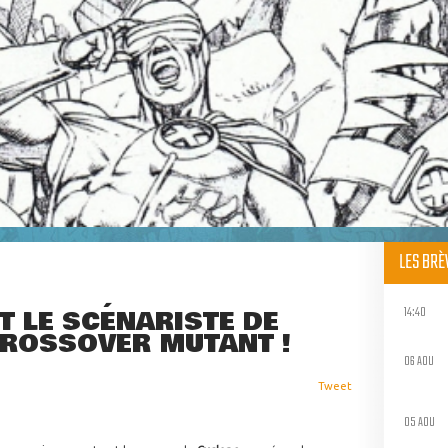
LES BR
14:40
T LE SCÉNARISTE DE
CROSSOVER MUTANT !
06 AOU
Tweet
05 AOU