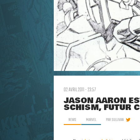
02 AVRIL 2011 - 23:57
JASON AARON ES
SCHISM, FUTUR 
NEWS
MARVEL
PAR
SULLIVAN