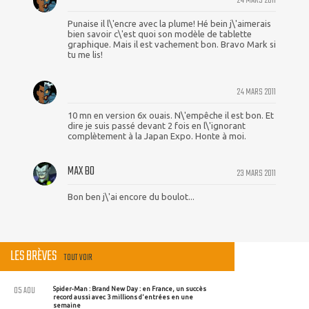
24 MARS 2011
Punaise il l\'encre avec la plume! Hé bein j\'aimerais
bien savoir c\'est quoi son modèle de tablette
graphique. Mais il est vachement bon. Bravo Mark si
tu me lis!
24 MARS 2011
10 mn en version 6x ouais. N\'empêche il est bon. Et
dire je suis passé devant 2 fois en l\'ignorant
complètement à la Japan Expo. Honte à moi.
MAX BO
23 MARS 2011
Bon ben j\'ai encore du boulot...
LES BRÈVES
TOUT VOIR
05 AOU
Spider-Man : Brand New Day : en France, un succès
record aussi avec 3 millions d'entrées en une
semaine