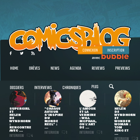
CONNEXION
INSCRIPTION
HOME
BRÈVES
NEWS
AGENDA
REVIEWS
PREVIEWS
PLUS
DOSSIERS
INTERVIEWS
CHRONIQUES
SUPERGIRL
"CHAQUE
L'AMOUR
HELEN
ET
AUTEUR
ET LA
DE
HELEN
S'INSPIRE
VERMINE
WYNDHORN
DE
DU
: WILL
ET
WYNDHORN
MONDE
MCPHAIL,
WONDER
:
RÉEL" :
OU L'ART
WOMAN :
RENCONTRE
...
DE ...
TOM
AVEC ...
KING ET
INTERVIEW
INTERVIEW
1
1
...
INTERVIEW
4
INTERVIEW
3