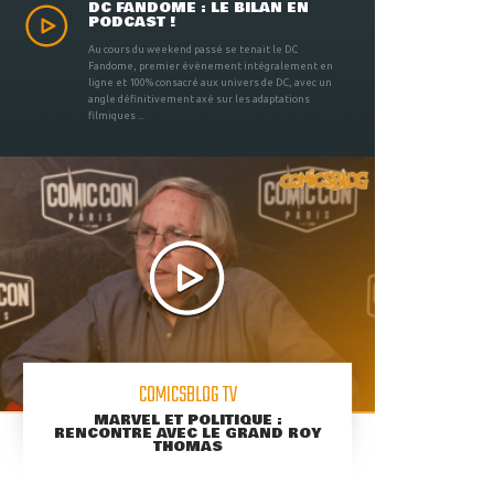
DC FANDOME : LE BILAN EN
PODCAST !
Au cours du weekend passé se tenait le DC
Fandome, premier évènement intégralement en
ligne et 100% consacré aux univers de DC, avec un
angle définitivement axé sur les adaptations
filmiques ...
COMICSBLOG TV
MARVEL ET POLITIQUE :
RENCONTRE AVEC LE GRAND ROY
THOMAS