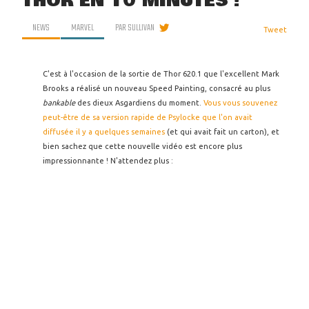
THOR EN 10 MINUTES !
NEWS
MARVEL
PAR
SULLIVAN
Tweet
C'est à l'occasion de la sortie de Thor 620.1 que l'excellent Mark
Brooks a réalisé un nouveau Speed Painting, consacré au plus
bankable
des dieux Asgardiens du moment.
Vous vous souvenez
peut-être de sa version rapide de Psylocke que l'on avait
diffusée il y a quelques semaines
(et qui avait fait un carton), et
bien sachez que cette nouvelle vidéo est encore plus
impressionnante ! N'attendez plus :