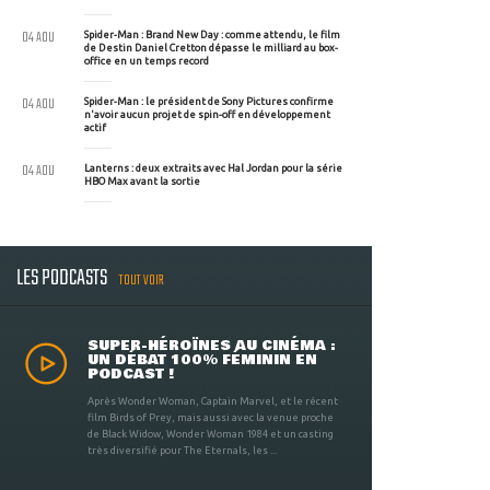
04 AOU
Spider-Man : Brand New Day : comme attendu, le film
de Destin Daniel Cretton dépasse le milliard au box-
office en un temps record
04 AOU
Spider-Man : le président de Sony Pictures confirme
n'avoir aucun projet de spin-off en développement
actif
04 AOU
Lanterns : deux extraits avec Hal Jordan pour la série
HBO Max avant la sortie
LES PODCASTS
TOUT VOIR
SUPER-HÉROÏNES AU CINÉMA :
UN DÉBAT 100% FÉMININ EN
PODCAST !
Après Wonder Woman, Captain Marvel, et le récent
film Birds of Prey, mais aussi avec la venue proche
de Black Widow, Wonder Woman 1984 et un casting
très diversifié pour The Eternals, les ...