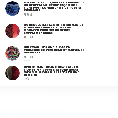
WALKING DEAD : STREETS OF SURVIVAL :
UN BEAT'EM ALL RÉTRO' FAÇON FINAL
FIGHT POUR LA FRANCHISE DE ROBERT
KIRKMAN !
ECRANS
DC RENOUVELLE LA SÉRIE DEADMAN DE
W. MAXWELL PRINCE ET MARTIN
MORAZZO POUR SIX NUMÉROS
SUPPLÉMENTAIRES
ACTU VO
HULK WAR : LES ONE-SHOTS EN
PROLOGUE DE L'ÉVÈNEMENT MARVEL SE
DÉVOILENT
ACTU VO
SPIDER-MAN : BRAND NEW DAY : EN
FRANCE, UN SUCCÈS RECORD AUSSI
AVEC 3 MILLIONS D'ENTRÉES EN UNE
SEMAINE
BRÈVE