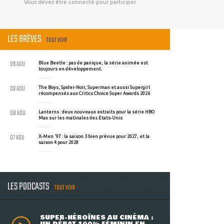
Vous devez être connecté pour participer
LES BRÈVES
TOUT VOIR
09 AOU
Blue Beetle : pas de panique, la série animée est
toujours en développement.
09 AOU
The Boys, Spider-Noir, Superman et aussi Supergirl
récompensés aux Critics Choice Super Awards 2026
08 AOU
Lanterns : deux nouveaux extraits pour la série HBO
Max sur les matinales des Etats-Unis
07 AOU
X-Men '97 : la saison 3 bien prévue pour 2027, et la
saison 4 pour 2028
LES PODCASTS
TOUT VOIR
SUPER-HÉROÏNES AU CINÉMA :