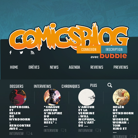
CONNEXION
INSCRIPTION
HOME
BRÈVES
NEWS
AGENDA
REVIEWS
PREVIEWS
PLUS
DOSSIERS
INTERVIEWS
CHRONIQUES
SUPERGIRL
"CHAQUE
L'AMOUR
HELEN
ET
AUTEUR
ET LA
DE
HELEN
S'INSPIRE
VERMINE
WYNDHORN
DE
DU
: WILL
ET
WYNDHORN
MONDE
MCPHAIL,
WONDER
:
RÉEL" :
OU L'ART
WOMAN :
RENCONTRE
...
DE ...
TOM
AVEC ...
KING ET
INTERVIEW
INTERVIEW
1
1
...
INTERVIEW
4
INTERVIEW
3