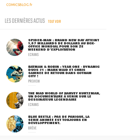
COMICSBLOG.fr
LES DERNIÈRES ACTUS
TOUT VOIR
SPIDER-MAN : BRAND NEW DAY ATTEINT
1,67 MILLIARDS DE DOLLARS AU BOX-
OFFICE MONDIAL POUR SON 2E
WEEKEND D'EXPLOITATION
ECRANS
BATMAN & ROBIN : YEAR ONE - DYNAMIC
DUOS #1 : MARK WAID ET CHRIS
SAMNEE DE RETOUR DANS GOTHAM
CITY !
PREVIEW
THE MAD WORLD OF HARVEY KURTZMAN,
UN DOCUMENTAIRE À VENIR SUR LE
DESSINATEUR LÉGENDAIRE
ECRANS
BLUE BEETLE : PAS DE PANIQUE, LA
SÉRIE ANIMÉE EST TOUJOURS EN
DÉVELOPPEMENT.
BRÈVE