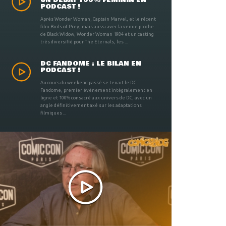
UN DÉBAT 100% FÉMININ EN
PODCAST !
Après Wonder Woman, Captain Marvel, et le récent
film Birds of Prey, mais aussi avec la venue proche
de Black Widow, Wonder Woman 1984 et un casting
très diversifié pour The Eternals, les ...
DC FANDOME : LE BILAN EN
PODCAST !
Au cours du weekend passé se tenait le DC
Fandome, premier évènement intégralement en
ligne et 100% consacré aux univers de DC, avec un
angle définitivement axé sur les adaptations
filmiques ...