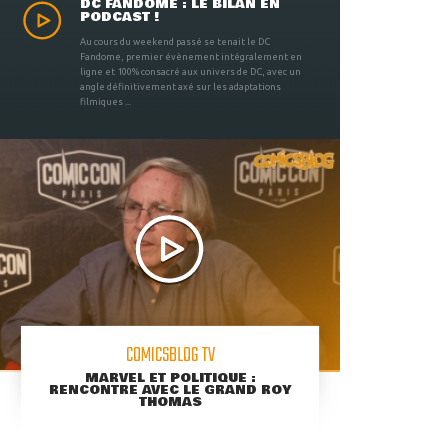
DC FANDOME : LE BILAN EN
PODCAST !
Au cours du weekend passé se tenait le DC
Fandome, premier évènement intégralement en
ligne et 100% consacré aux univers de DC, avec un
angle définitivement axé sur les adaptations
filmiques ...
COMICSBLOG TV
MARVEL ET POLITIQUE :
RENCONTRE AVEC LE GRAND ROY
THOMAS