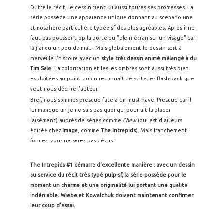
Outre le récit, le dessin tient lui aussi toutes ses promesses. La
série possède une apparence unique donnant au scénario une
atmosphère particulière typée sf des plus agréables. Après il ne
faut pas pousser trop la porte du "plein écran sur un visage" car
là j'ai eu un peu de mal... Mais globalement le dessin sert à
merveille l'histoire avec un
style très dessin animé mélangé à du
Tim Sale
. La colorisation et les les ombres sont aussi très bien
exploitées au point qu'on reconnaît de suite les flash-back que
veut nous décrire l'auteur.
Bref, nous sommes presque face à un must-have. Presque car il
lui manque un je ne sais pas quoi qui pourrait la placer
(aisément) auprès de séries comme
Chew
(qui est d'ailleurs
éditée chez
Image
, comme
The Intrepids
). Mais franchement
foncez, vous ne serez pas déçus !
The Intrepids #1 démarre d'excellente manière : avec un dessin
au service du récit très typé pulp-sf, la série possède pour le
moment un charme et une originalité lui portant une qualité
indéniable. Wiebe et Kowalchuk doivent maintenant confirmer
leur coup d'essai.