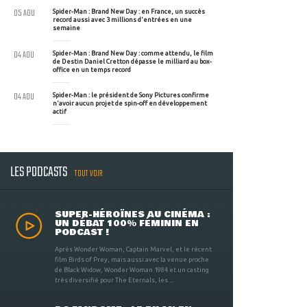
05 AOU
Spider-Man : Brand New Day : en France, un succès
record aussi avec 3 millions d'entrées en une
semaine
04 AOU
Spider-Man : Brand New Day : comme attendu, le film
de Destin Daniel Cretton dépasse le milliard au box-
office en un temps record
04 AOU
Spider-Man : le président de Sony Pictures confirme
n'avoir aucun projet de spin-off en développement
actif
LES PODCASTS
TOUT VOIR
SUPER-HÉROÏNES AU CINÉMA :
UN DÉBAT 100% FÉMININ EN
PODCAST !
Après Wonder Woman, Captain Marvel, et le récent
film Birds of Prey, mais aussi avec la venue proche
de Black Widow, Wonder Woman 1984 et un casting
très diversifié pour The Eternals, les ...