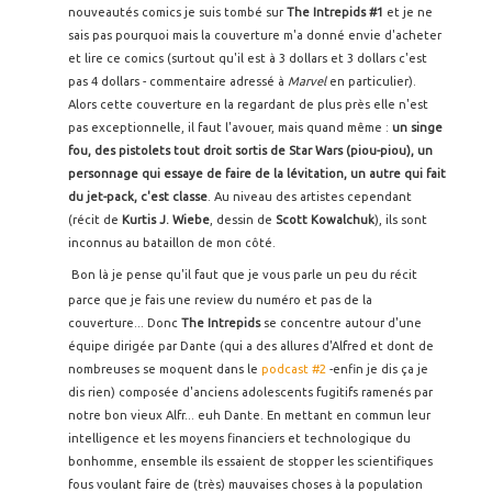
nouveautés comics je suis tombé sur
The Intrepids #1
et je ne
sais pas pourquoi mais la couverture m'a donné envie d'acheter
et lire ce comics (surtout qu'il est à 3 dollars et 3 dollars c'est
pas 4 dollars - commentaire adressé à
Marvel
en particulier).
Alors cette couverture en la regardant de plus près elle n'est
pas exceptionnelle, il faut l'avouer, mais quand même :
un singe
fou, des pistolets tout droit sortis de Star Wars (piou-piou), un
personnage qui essaye de faire de la lévitation, un autre qui fait
du jet-pack, c'est classe
. Au niveau des artistes cependant
(récit de
Kurtis J. Wiebe
, dessin de
Scott Kowalchuk
), ils sont
inconnus au bataillon de mon côté.
Bon là je pense qu'il faut que je vous parle un peu du récit
parce que je fais une review du numéro et pas de la
couverture... Donc
The Intrepids
se concentre autour d'une
équipe dirigée par Dante (qui a des allures d'Alfred et dont de
nombreuses se moquent dans le
podcast #2
-enfin je dis ça je
dis rien) composée d'anciens adolescents fugitifs ramenés par
notre bon vieux Alfr... euh Dante. En mettant en commun leur
intelligence et les moyens financiers et technologique du
bonhomme, ensemble ils essaient de stopper les scientifiques
fous voulant faire de (très) mauvaises choses à la population