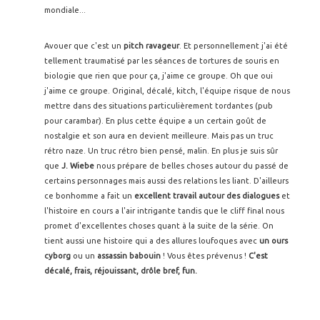
mondiale...
Avouer que c'est un
pitch ravageur
. Et personnellement j'ai été
tellement traumatisé par les séances de tortures de souris en
biologie que rien que pour ça, j'aime ce groupe. Oh que oui
j'aime ce groupe. Original, décalé, kitch, l'équipe risque de nous
mettre dans des situations particulièrement tordantes (pub
pour carambar). En plus cette équipe a un certain goût de
nostalgie et son aura en devient meilleure. Mais pas un truc
rétro naze. Un truc rétro bien pensé, malin. En plus je suis sûr
que
J. Wiebe
nous prépare de belles choses autour du passé de
certains personnages mais aussi des relations les liant. D'ailleurs
ce bonhomme a fait un
excellent travail autour des dialogues
et
l'histoire en cours a l'air intrigante tandis que le cliff final nous
promet d'excellentes choses quant à la suite de la série. On
tient aussi une histoire qui a des allures loufoques avec
un ours
cyborg
ou un
assassin babouin
! Vous êtes prévenus !
C'est
décalé, frais, réjouissant, drôle bref, fun.