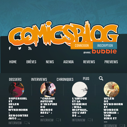
CONNEXION
INSCRIPTION
HOME
BRÈVES
NEWS
AGENDA
REVIEWS
PREVIEWS
PLUS
DOSSIERS
INTERVIEWS
CHRONIQUES
SUPERGIRL
"CHAQUE
L'AMOUR
HELEN
ET
AUTEUR
ET LA
DE
HELEN
S'INSPIRE
VERMINE
WYNDHORN
DE
DU
: WILL
ET
WYNDHORN
MONDE
MCPHAIL,
WONDER
:
RÉEL" :
OU L'ART
WOMAN :
RENCONTRE
...
DE ...
TOM
AVEC ...
KING ET
INTERVIEW
INTERVIEW
1
1
...
INTERVIEW
4
INTERVIEW
3