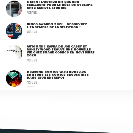
X-MEN : L'ACTEUR KIT CONNOR
EMBAUCHÉ POUR LE RÔLE DE CYCLOPS
CHEZ MARVEL STUDIOS
ECRANS
RINGO AWARDS 2026 : DÉCOUVREZ
L'ENSEMBLE DE LA SÉLECTION !
ACTU VO
AUTOMATIC KAFKA DE JOE CASEY ET
ASHLEY WOOD TROUVE UNE NOUVELLE
VIE CHEZ IMAGE COMICS EN NOVEMBRE
2026
ACTU VO
DIAMOND COMICS VA RENDRE AUX
ÉDITEURS LES COMICS SÉQUESTRÉS
DANS LEUR ENTREPÔT
ACTU VO