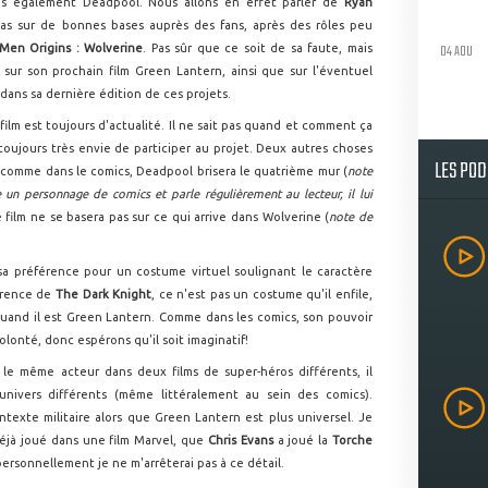
s également Deadpool. Nous allons en effet parler de
Ryan
as sur de bonnes bases auprès des fans, après des rôles peu
04 AOU
-Men Origins : Wolverine
. Pas sûr que ce soit de sa faute, mais
sur son prochain film Green Lantern, ainsi que sur l'éventuel
dans sa dernière édition de ces projets.
 film est toujours d'actualité. Il ne sait pas quand et comment ça
 toujours très envie de participer au projet. Deux autres choses
LES PO
: comme dans le comics, Deadpool brisera le quatrième mur (
note
un personnage de comics et parle régulièrement au lecteur, il lui
le film ne se basera pas sur ce qui arrive dans Wolverine (
note de
e sa préférence pour un costume virtuel soulignant le caractère
férence de
The Dark Knight
, ce n'est pas un costume qu'il enfile,
uand il est Green Lantern. Comme dans les comics, son pouvoir
olonté, donc espérons qu'il soit imaginatif!
 le même acteur dans deux films de super-héros différents, il
nivers différents (même littéralement au sein des comics).
texte militaire alors que Green Lantern est plus universel. Je
déjà joué dans une film Marvel, que
Chris Evans
a joué la
Torche
personnellement je ne m'arrêterai pas à ce détail.