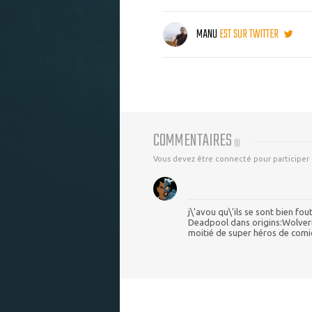
MANU
EST SUR TWITTER
COMMENTAIRES
(
1
)
Vous devez être connecté pour participer
j\'avou qu\'ils se sont bien fo
Deadpool dans origins:Wolverin
moitié de super héros de comic