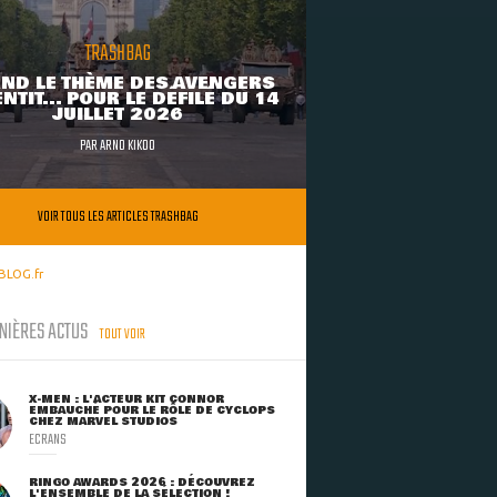
TRASHBAG
ND LE THÈME DES AVENGERS
NTIT... POUR LE DÉFILÉ DU 14
JUILLET 2026
PAR
ARNO KIKOO
VOIR TOUS LES ARTICLES TRASHBAG
BLOG.fr
NIÈRES ACTUS
TOUT VOIR
X-MEN : L'ACTEUR KIT CONNOR
EMBAUCHÉ POUR LE RÔLE DE CYCLOPS
CHEZ MARVEL STUDIOS
ECRANS
RINGO AWARDS 2026 : DÉCOUVREZ
L'ENSEMBLE DE LA SÉLECTION !