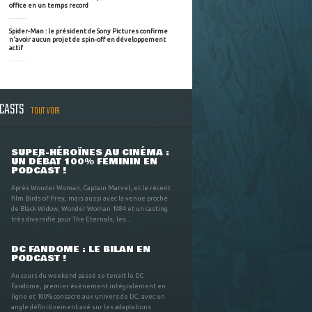
office en un temps record
Spider-Man : le président de Sony Pictures confirme
n'avoir aucun projet de spin-off en développement
actif
DCASTS
TOUT VOIR
SUPER-HÉROÏNES AU CINÉMA :
UN DÉBAT 100% FÉMININ EN
PODCAST !
Après Wonder Woman, Captain Marvel, et le récent
film Birds of Prey, mais aussi avec la venue proche
de Black Widow, Wonder Woman 1984 et un casting
très diversifié pour The Eternals, les ...
DC FANDOME : LE BILAN EN
PODCAST !
Au cours du weekend passé se tenait le DC
Fandome, premier évènement intégralement en
ligne et 100% consacré aux univers de DC, avec un
angle définitivement axé sur les adaptations