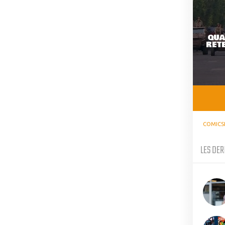
QUA
RETE
COMICS
LES DER