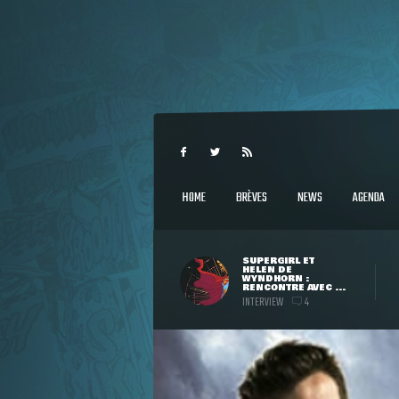
HOME
BRÈVES
NEWS
AGENDA
SUPERGIRL ET
HELEN DE
WYNDHORN :
RENCONTRE AVEC ...
INTERVIEW
4