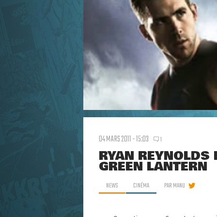
04 MARS 2011 - 15:03
1
RYAN REYNOLDS 
GREEN LANTERN
NEWS
CINÉMA
PAR
MANU