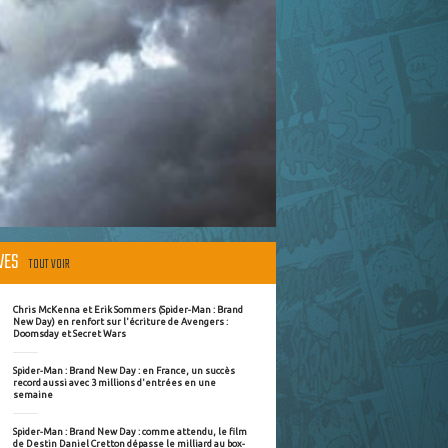
ÈVES
TOUT VOIR
Chris McKenna et Erik Sommers (Spider-Man : Brand
New Day) en renfort sur l'écriture de Avengers :
Doomsday et Secret Wars
Spider-Man : Brand New Day : en France, un succès
record aussi avec 3 millions d'entrées en une
semaine
Spider-Man : Brand New Day : comme attendu, le film
de Destin Daniel Cretton dépasse le milliard au box-