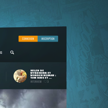
CONNEXION
INSCRIPTION
US
HELEN DE
WYNDHORN ET
WONDER WOMAN :
TOM KING ET ...
INTERVIEW
3