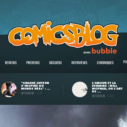
PL
REVIEWS
PREVIEWS
DOSSIERS
INTERVIEWS
CHRONIQUES
"CHAQUE AUTEUR
L'AMOUR ET LA
S'INSPIRE DU
VERMINE : WILL
MONDE RÉEL" : ...
MCPHAIL, OU L'ART
DE ...
INTERVIEW
1
INTERVIEW
1