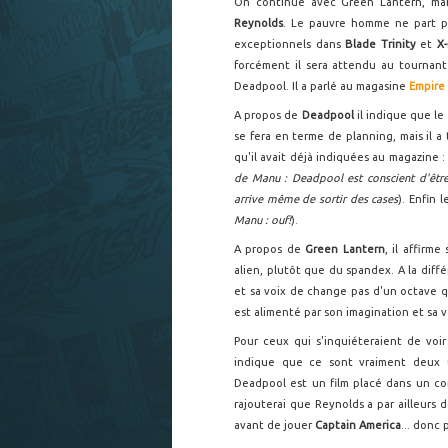
On continue avec Green Lantern, mai
Reynolds
. Le pauvre homme ne part p
exceptionnels dans
Blade Trinity
et
X
forcément il sera attendu au tournant 
Deadpool. Il a parlé au magasine
Empire
A propos de
Deadpool
il indique que le
se fera en terme de planning, mais il a
qu'il avait déjà indiquées au magazine 
de Manu : Deadpool est conscient d'être 
arrive même de sortir des cases
). Enfin 
Manu : ouf!
).
A propos de
Green Lantern
, il affirm
alien, plutôt que du spandex. A la dif
et sa voix de change pas d'un octave q
est alimenté par son imagination et sa v
Pour ceux qui s'inquiéteraient de voir
indique que ce sont vraiment deux u
Deadpool est un film placé dans un con
rajouterai que Reynolds a par ailleurs 
avant de jouer
Captain America
... donc 