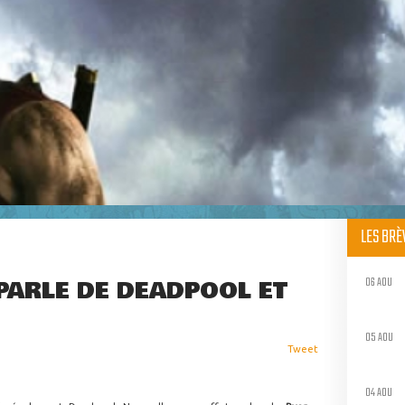
LES BR
06 AOU
PARLE DE DEADPOOL ET
05 AOU
Tweet
04 AOU