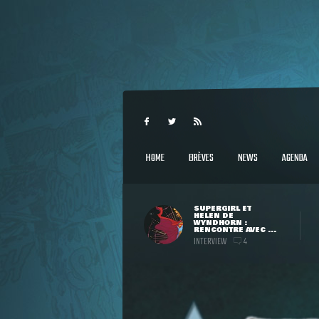
HOME
BRÈVES
NEWS
AGENDA
SUPERGIRL ET
HELEN DE
WYNDHORN :
RENCONTRE AVEC ...
INTERVIEW
4