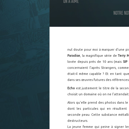
ON A AIMÉ
NOTRE NO
nul doute pour moi à marquer d’une pie
Paradise
, la magnifique série de
Terry 
lovée depuis prés de 10 ans (mais
SIP
a
concernaient l’après Strangers, comm
était-il même capable ? Et en tant qu
dans ses œuvres futures des références
Echo
est justement le titre de la seconde
choisit un domaine où on ne l’attendait 
Alors qu’elle prend des photos dans le
dont les particules qui en résulten
seconde peau. Cette substance métalliq
destructeurs.
La jeune femme qui peine à signer les