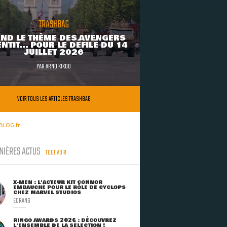
TRASHBAG
ND LE THÈME DES AVENGERS
NTIT... POUR LE DÉFILÉ DU 14
JUILLET 2026
PAR
ARNO KIKOO
VOIR TOUS LES ARTICLES TRASHBAG
BLOG.fr
NIÈRES ACTUS
TOUT VOIR
X-MEN : L'ACTEUR KIT CONNOR
EMBAUCHÉ POUR LE RÔLE DE CYCLOPS
CHEZ MARVEL STUDIOS
ECRANS
RINGO AWARDS 2026 : DÉCOUVREZ
L'ENSEMBLE DE LA SÉLECTION !