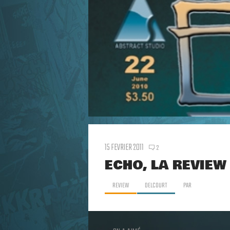
15 FEVRIER 2011
2
ECHO, LA REVIEW
REVIEW
DELCOURT
PAR