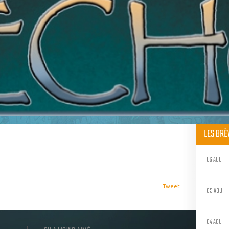
LES BR
06 AOU
Tweet
05 AOU
04 AOU