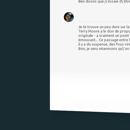
Ben disons que j\'essaie d\'être
Je te trouve un peu dure sur la
Terry Moore a le don de propos
originale - a vraiment un point d
émouvant... Ce passage entre l\
il y a du suspense, des fous-rire
Bon, je sens néanmoins qu\'on 