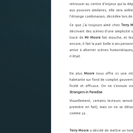
retrouver au centre d’enjeux qui la dé
aux pouvoirs similaires, elle sera aid
l’étrange combinaison, décédée lors de
Ce que j’ai toujours aimé chez
Terry 
décrivant des scènes d’une simplicité s
tracé de
Mr Moore
fait mouche, et le
encore, il fait la part belle à ses perso
arrive à alterner scènes humoristiqu
n’était.
De plus
Moore
nous offre ici une in
haletante sur fond de complot gouverne
ficelé et efficace. On ne s’ennuie v
Strangers in Paradise
.
Visuellement, certains lecteurs sero
première en fait), mais on ne se dét
comme ça…
Terry Moore
a décidé de mettre un terme