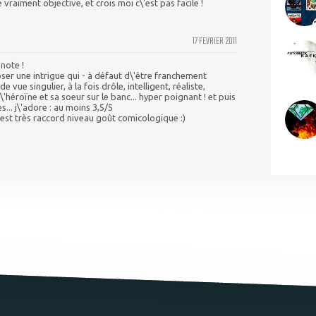
 vraiment objective, et crois moi c\'est pas facile !
17 FEVRIER 2011
 note !
er une intrigue qui - à défaut d\'être franchement
e vue singulier, à la fois drôle, intelligent, réaliste,
'héroïne et sa soeur sur le banc... hyper poignant ! et puis
s... j\'adore : au moins 3,5/5
est très raccord niveau goût comicologique :)