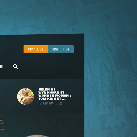
CONNEXION
INSCRIPTION
US
HELEN DE
WYNDHORN ET
WONDER WOMAN :
TOM KING ET ...
INTERVIEW
3