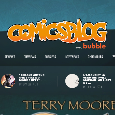
PL
REVIEWS
PREVIEWS
DOSSIERS
INTERVIEWS
CHRONIQUES
"CHAQUE AUTEUR
L'AMOUR ET LA
S'INSPIRE DU
VERMINE : WILL
MONDE RÉEL" : ...
MCPHAIL, OU L'ART
DE ...
INTERVIEW
1
INTERVIEW
1