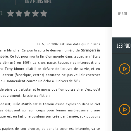
ON A MOINS AIMÉ
TE
04 AOU
LES PO
Le 6 juin 2007 est une date qui fut sans
rre blanche. Ce jour là sorti le dernier numéro de
Strangers in
Moore
. Ce fut pour moi la fin d’un monde dans lequel je m’étais
 démarré en 1993). Le choc passé, toutes mes interrogations
ent
Terry Moore
allait il se défaire de l’œuvre de sa vie, et en
e lecteur (fanatique, certes) comment ne pas vouloir chercher
 qui sonneraient comme un écho à l’univers de
SIP
?
 série de l’artiste, et le moins que l’on puisse dire, c’est qu’il
pas vraiment : la science-fiction.
 désert,
Julie Martin
est le témoin d’une explosion dans le ciel
t se déposent sur son corps pour former insidieusement une
ue est en fait une combinaison crée par l’armée, aux pouvoirs
 papiers de son divorce, et dont la sœur est internée, va se