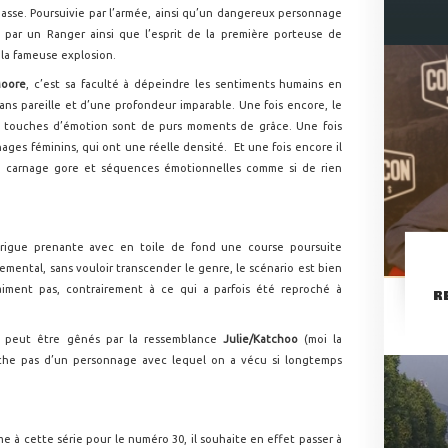
passe. Poursuivie par l’armée, ainsi qu’un dangereux personnage
ée par un Ranger ainsi que l’esprit de la première porteuse de
 la fameuse explosion.
Moore
, c’est sa faculté à dépeindre les sentiments humains en
ans pareille et d’une profondeur imparable. Une fois encore, le
s touches d’émotion sont de purs moments de grâce. Une fois
nnages féminins, qui ont une réelle densité. Et une fois encore il
es, carnage gore et séquences émotionnelles comme si de rien
trigue prenante avec en toile de fond une course poursuite
mental, sans vouloir transcender le genre, le scénario est bien
raiment pas, contrairement à ce qui a parfois été reproché à
R
nt peut être gênés par la ressemblance
Julie/Katchoo
(moi la
ache pas d’un personnage avec lequel on a vécu si longtemps
 à cette série pour le numéro 30, il souhaite en effet passer à