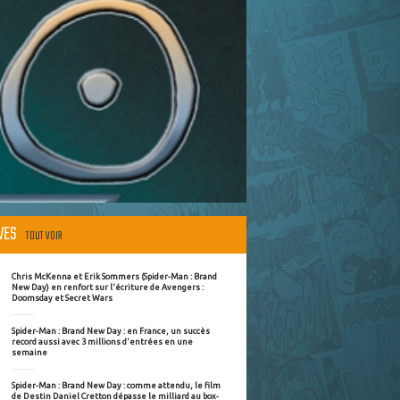
ÈVES
TOUT VOIR
Chris McKenna et Erik Sommers (Spider-Man : Brand
New Day) en renfort sur l'écriture de Avengers :
Doomsday et Secret Wars
Spider-Man : Brand New Day : en France, un succès
record aussi avec 3 millions d'entrées en une
semaine
Spider-Man : Brand New Day : comme attendu, le film
de Destin Daniel Cretton dépasse le milliard au box-