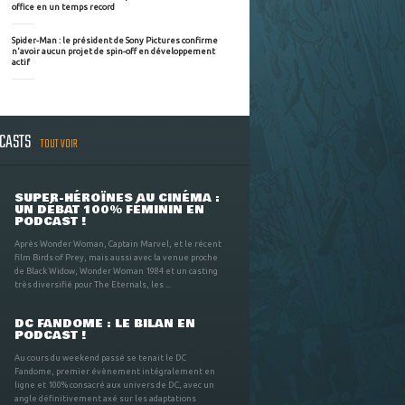
office en un temps record
Spider-Man : le président de Sony Pictures confirme
n'avoir aucun projet de spin-off en développement
actif
DCASTS
TOUT VOIR
SUPER-HÉROÏNES AU CINÉMA :
UN DÉBAT 100% FÉMININ EN
PODCAST !
Après Wonder Woman, Captain Marvel, et le récent
film Birds of Prey, mais aussi avec la venue proche
de Black Widow, Wonder Woman 1984 et un casting
très diversifié pour The Eternals, les ...
DC FANDOME : LE BILAN EN
PODCAST !
Au cours du weekend passé se tenait le DC
Fandome, premier évènement intégralement en
ligne et 100% consacré aux univers de DC, avec un
angle définitivement axé sur les adaptations