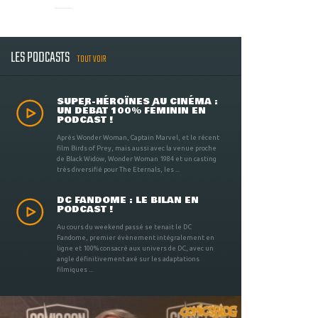
LES PODCASTS
TOUT VOIR
SUPER-HÉROÏNES AU CINÉMA :
UN DÉBAT 100% FÉMININ EN
PODCAST !
Après Wonder Woman, Captain Marvel, et le récent
film Birds of Prey, mais aussi avec la venue proche
de Black Widow, Wonder Woman 1984 et un casting
très diversifié pour The Eternals, les ...
DC FANDOME : LE BILAN EN
PODCAST !
Au cours du weekend passé se tenait le DC
Fandome, premier évènement intégralement en
ligne et 100% consacré aux univers de DC, avec un
angle définitivement axé sur les adaptations
filmiques ...