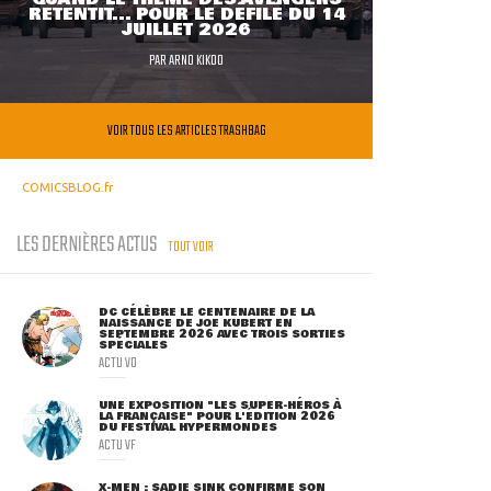
RETENTIT... POUR LE DÉFILÉ DU 14
JUILLET 2026
PAR
ARNO KIKOO
VOIR TOUS LES ARTICLES TRASHBAG
COMICSBLOG.fr
LES DERNIÈRES ACTUS
TOUT VOIR
DC CÉLÈBRE LE CENTENAIRE DE LA
NAISSANCE DE JOE KUBERT EN
SEPTEMBRE 2026 AVEC TROIS SORTIES
SPÉCIALES
ACTU VO
UNE EXPOSITION "LES SUPER-HÉROS À
LA FRANÇAISE" POUR L'ÉDITION 2026
DU FESTIVAL HYPERMONDES
ACTU VF
X-MEN : SADIE SINK CONFIRME SON