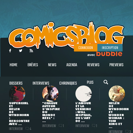
CONNEXION
INSCRIPTION
HOME
BRÈVES
NEWS
AGENDA
REVIEWS
PREVIEWS
PLUS
DOSSIERS
INTERVIEWS
CHRONIQUES
SUPERGIRL
"CHAQUE
L'AMOUR
HELEN
ET
AUTEUR
ET LA
DE
HELEN
S'INSPIRE
VERMINE
WYNDHORN
DE
DU
: WILL
ET
WYNDHORN
MONDE
MCPHAIL,
WONDER
:
RÉEL" :
OU L'ART
WOMAN :
RENCONTRE
...
DE ...
TOM
AVEC ...
KING ET
INTERVIEW
INTERVIEW
1
1
...
INTERVIEW
4
INTERVIEW
3