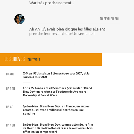
War très prochainement...
10 FEVRIER 2011
Ah Ah ! J\'avais bien dit que les filles allaient
prendre leur revanche cette semaine !
LES BRÈVES
TOUT VOIR
07 AOU
X-Men '97 : la saison 3 bien prévue pour 2027, et la
saison 4 pour 2028
06 AOU
Chris McKenna et Erik Sommers (Spider-Man : Brand
New Day) en renfort sur l'écriture de Avengers :
Doomsday et Secret Wars
05 AOU
Spider-Man : Brand New Day : en France, un succès
record aussi avec 3 millions d'entrées en une
semaine
04 AOU
Spider-Man : Brand New Day : comme attendu, le film
de Destin Daniel Cretton dépasse le milliard au box-
office en un temps record