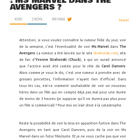
: MS MARVEL DANS THE
AVENGERS ?
NEWS
CINÉMA
PAR
MANU
Tweet
Attention, si vous voulez connaître la rumeur folle du jour, voir
de la semaine, c'est l'éventualité de voir
Ms Marvel
dans
The
Avengers
. La rumeur a été lancée sur le site
Strahotski.com
, site
de fan d'
Yvonne Strahovski
(
Chuck
), à qui on aurait annoncé
que l'actrice avait été castée pour le rôle de
Carol Danvers
.
Alors comme je vous le dis, c'est une rumeur à prendre avec de
grosses pincettes, l'information n'ayant rien d'officiel. Dans
tous les cas, est-ce vraiment souhaitable de voir un nouveau
héros dans un film qui en compte déjà pas mal pour une durée
de moins de 3 heures (je suppose qu'il ne durera pas plus pour
un film si commercial) ? Pour moi on irait droit à la catastrophe.
Reste la possibilité de voir la miss en apparition furtive dans The
Avengers, en tant que Carol Danvers, puis de la voir en Ms
Marvel dans un futur film/suite. Et je ne vous cache pas que voir