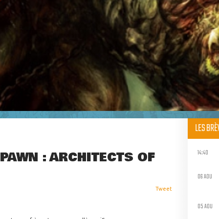
LES BR
14:40
PAWN : ARCHITECTS OF
06 AOU
Tweet
05 AOU