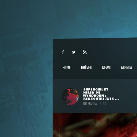
HOME
BRÈVES
NEWS
AGENDA
SUPERGIRL ET
HELEN DE
WYNDHORN :
RENCONTRE AVEC ...
INTERVIEW
4