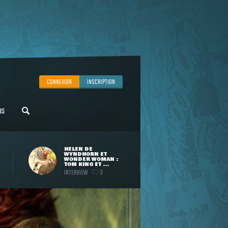
CONNEXION
INSCRIPTION
US
HELEN DE
WYNDHORN ET
WONDER WOMAN :
TOM KING ET ...
INTERVIEW
3