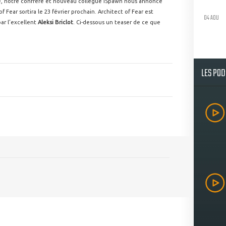
rie, notre confrère et nouveau collègue iSpawn nous annonce
 Fear sortira le 23 février prochain. Architect of Fear est
04 AOU
par l’excellent
Aleksi Briclot
. Ci-dessous un teaser de ce que
LES PO