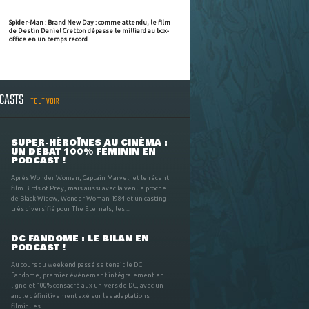
Spider-Man : Brand New Day : comme attendu, le film
de Destin Daniel Cretton dépasse le milliard au box-
office en un temps record
DCASTS
TOUT VOIR
SUPER-HÉROÏNES AU CINÉMA :
UN DÉBAT 100% FÉMININ EN
PODCAST !
Après Wonder Woman, Captain Marvel, et le récent
film Birds of Prey, mais aussi avec la venue proche
de Black Widow, Wonder Woman 1984 et un casting
très diversifié pour The Eternals, les ...
DC FANDOME : LE BILAN EN
PODCAST !
Au cours du weekend passé se tenait le DC
Fandome, premier évènement intégralement en
ligne et 100% consacré aux univers de DC, avec un
angle définitivement axé sur les adaptations
filmiques ...