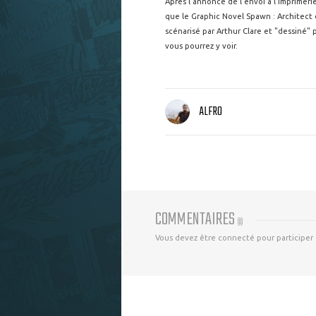
Après l’annonce de l’envoi à l’imprime
que le Graphic Novel Spawn : Architect of
scénarisé par Arthur Clare et "dessiné" 
vous pourrez y voir.
ALFRO
COMMENTAIRES
(
0
)
Vous devez être connecté pour participer