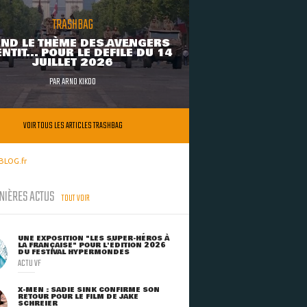
TRASHBAG
ND LE THÈME DES AVENGERS
NTIT... POUR LE DÉFILÉ DU 14
JUILLET 2026
PAR
ARNO KIKOO
VOIR TOUS LES ARTICLES TRASHBAG
BLOG.fr
NIÈRES ACTUS
TOUT VOIR
UNE EXPOSITION "LES SUPER-HÉROS À
LA FRANÇAISE" POUR L'ÉDITION 2026
DU FESTIVAL HYPERMONDES
ACTU VF
X-MEN : SADIE SINK CONFIRME SON
RETOUR POUR LE FILM DE JAKE
SCHREIER