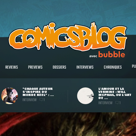
PL
REVIEWS
PREVIEWS
DOSSIERS
INTERVIEWS
CHRONIQUES
"CHAQUE AUTEUR
L'AMOUR ET LA
S'INSPIRE DU
VERMINE : WILL
MONDE RÉEL" : ...
MCPHAIL, OU L'ART
DE ...
INTERVIEW
1
INTERVIEW
1