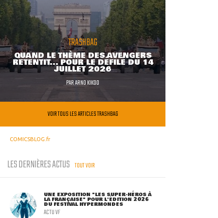
TRASHBAG
QUAND LE THÈME DES AVENGERS
RETENTIT... POUR LE DÉFILÉ DU 14
JUILLET 2026
PAR
ARNO KIKOO
VOIR TOUS LES ARTICLES TRASHBAG
COMICSBLOG.fr
LES DERNIÈRES ACTUS
TOUT VOIR
UNE EXPOSITION "LES SUPER-HÉROS À
LA FRANÇAISE" POUR L'ÉDITION 2026
DU FESTIVAL HYPERMONDES
ACTU VF