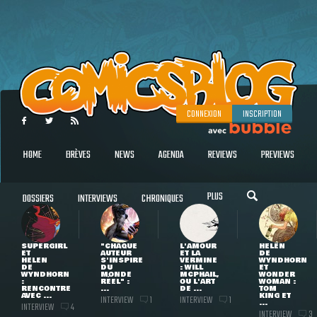
CONNEXION
INSCRIPTION
HOME
BRÈVES
NEWS
AGENDA
REVIEWS
PREVIEWS
PLUS
DOSSIERS
INTERVIEWS
CHRONIQUES
SUPERGIRL
"CHAQUE
L'AMOUR
HELEN
ET
AUTEUR
ET LA
DE
HELEN
S'INSPIRE
VERMINE
WYNDHORN
DE
DU
: WILL
ET
WYNDHORN
MONDE
MCPHAIL,
WONDER
:
RÉEL" :
OU L'ART
WOMAN :
RENCONTRE
...
DE ...
TOM
AVEC ...
KING ET
INTERVIEW
INTERVIEW
1
1
...
INTERVIEW
4
INTERVIEW
3