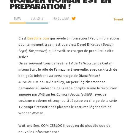
WONDER WOMAN EST EN
PRÉPARATION !
NEWS
SERIES TV
PAR
SULLIVAN
Tweet
C'est
Deadline.com
qui révèle l'information ! Peu d'informations
pour le moment si ce n'est que c'est David E. Kelley (
Boston
Legal, The practice
) qui devrait se charger de produire la dite
série !
On se souvient tous de la série TV de 1976 où Lynda Carter
interprétait le rôle de l'amazone à merveille, avec ce kitsch de
bon goût inhérent au personnage de
Diana Prince
!
Au vu du C.V. de David Kelley, on peut légitimement se
demander si l'ambiance de la série compte suivre la révolution
amenée par JMS sur les Comics (
depuis le #600
), avec ce
costume moderne et sexy, ou si l'équipe en charge de la série
TV compte ressortir des placards le costume légendaire de
Wonder Woman.
Wait and See, COMICSBLOG.fr vous en dit plus dès que de
nouvelles infos tombent !