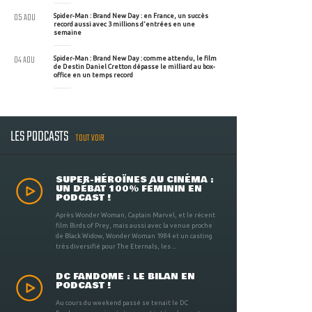
05 AOU
Spider-Man : Brand New Day : en France, un succès
record aussi avec 3 millions d'entrées en une
semaine
04 AOU
Spider-Man : Brand New Day : comme attendu, le film
de Destin Daniel Cretton dépasse le milliard au box-
office en un temps record
LES PODCASTS
TOUT VOIR
SUPER-HÉROÏNES AU CINÉMA :
UN DÉBAT 100% FÉMININ EN
PODCAST !
Après Wonder Woman, Captain Marvel, et le récent
film Birds of Prey, mais aussi avec la venue proche
de Black Widow, Wonder Woman 1984 et un casting
très diversifié pour The Eternals, les ...
DC FANDOME : LE BILAN EN
PODCAST !
Au cours du weekend passé se tenait le DC