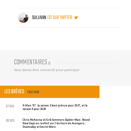
SULLIVAN
EST SUR TWITTER
COMMENTAIRES
(
0
)
Vous devez être connecté pour participer
LES BRÈVES
TOUT VOIR
07 AOU
X-Men '97 : la saison 3 bien prévue pour 2027, et la
saison 4 pour 2028
06 AOU
Chris McKenna et Erik Sommers (Spider-Man : Brand
New Day) en renfort sur l'écriture de Avengers :
Doomsday et Secret Wars