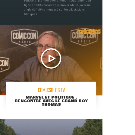
Fandome, premier évènement intégralement en
ligne et 100% consacré aux univers de DC, avec un
angle définitivement axé sur les adaptations
filmiques ...
COMICSBLOG TV
MARVEL ET POLITIQUE :
RENCONTRE AVEC LE GRAND ROY
THOMAS