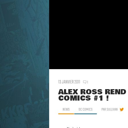
13 JANVIER 2011
1
ALEX ROSS REND
COMICS #1 !
NEWS
DC COMICS
PAR
SULLIVAN