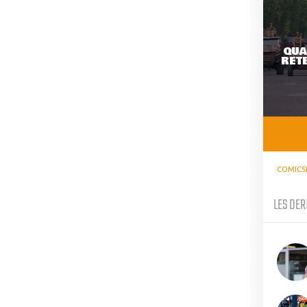
QUA
RETE
COMICS
LES DER