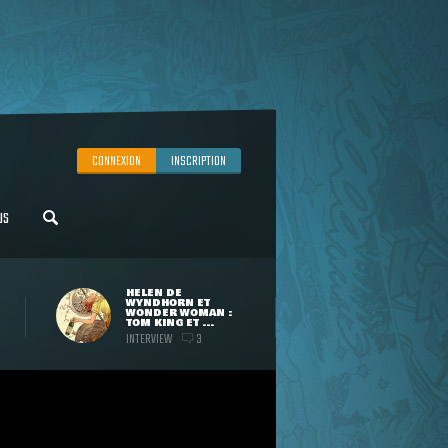
CONNEXION
INSCRIPTION
US
HELEN DE
WYNDHORN ET
WONDER WOMAN :
TOM KING ET ...
INTERVIEW
3