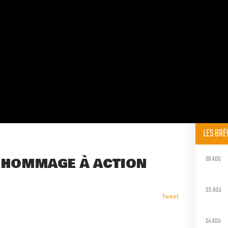
LES BR
06 AOU
 HOMMAGE À ACTION
05 AOU
Tweet
04 AOU