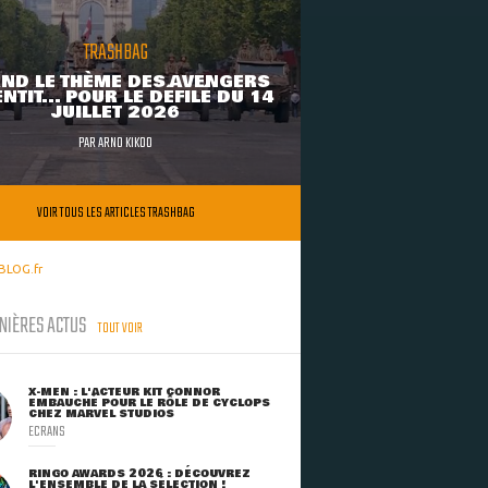
TRASHBAG
ND LE THÈME DES AVENGERS
NTIT... POUR LE DÉFILÉ DU 14
JUILLET 2026
PAR
ARNO KIKOO
VOIR TOUS LES ARTICLES TRASHBAG
BLOG.fr
NIÈRES ACTUS
TOUT VOIR
X-MEN : L'ACTEUR KIT CONNOR
EMBAUCHÉ POUR LE RÔLE DE CYCLOPS
CHEZ MARVEL STUDIOS
ECRANS
RINGO AWARDS 2026 : DÉCOUVREZ
L'ENSEMBLE DE LA SÉLECTION !