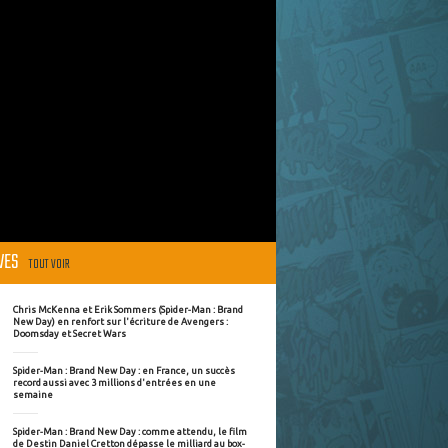
ÈVES
TOUT VOIR
Chris McKenna et Erik Sommers (Spider-Man : Brand
New Day) en renfort sur l'écriture de Avengers :
Doomsday et Secret Wars
Spider-Man : Brand New Day : en France, un succès
record aussi avec 3 millions d'entrées en une
semaine
Spider-Man : Brand New Day : comme attendu, le film
de Destin Daniel Cretton dépasse le milliard au box-