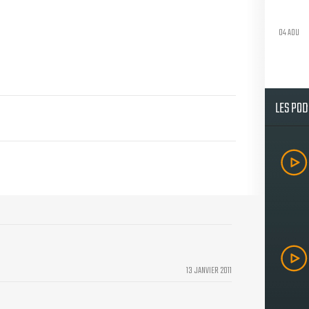
04 AOU
LES PO
13 JANVIER 2011