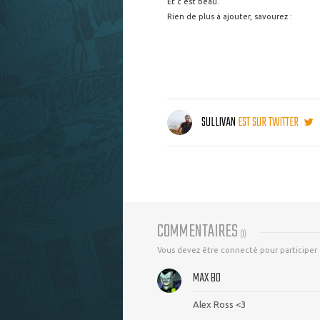
Et c'est beau.
Rien de plus à ajouter, savourez :
SULLIVAN
EST SUR TWITTER
COMMENTAIRES
(
1
)
Vous devez être connecté pour participer
MAX BO
Alex Ross <3