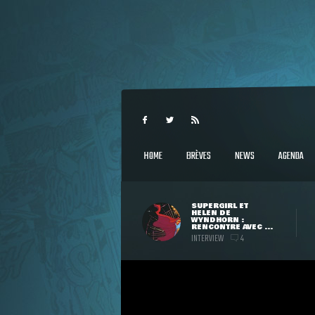
HOME
BRÈVES
NEWS
AGENDA
SUPERGIRL ET
HELEN DE
WYNDHORN :
RENCONTRE AVEC ...
INTERVIEW
4