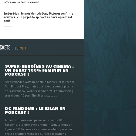
office en un temps record
Spider-Man : le président de Sony Pictures confirme
n'avoir aucun projet de spin-off en développement
actif
DCASTS
TOUT VOIR
SUPER-HÉROÏNES AU CINÉMA :
UN DÉBAT 100% FÉMININ EN
PODCAST !
Après Wonder Woman, Captain Marvel, et le récent
film Birds of Prey, mais aussi avec la venue proche
de Black Widow, Wonder Woman 1984 et un casting
très diversifié pour The Eternals, les ...
DC FANDOME : LE BILAN EN
PODCAST !
Au cours du weekend passé se tenait le DC
Fandome, premier évènement intégralement en
ligne et 100% consacré aux univers de DC, avec un
angle définitivement axé sur les adaptations