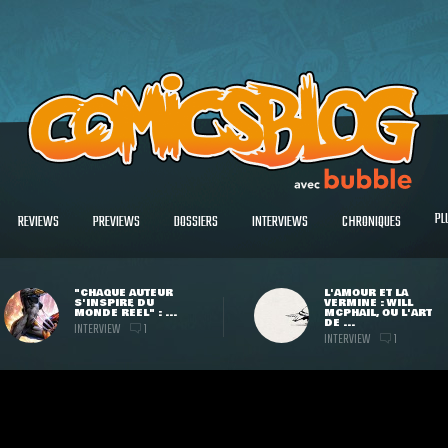
PL
REVIEWS
PREVIEWS
DOSSIERS
INTERVIEWS
CHRONIQUES
"CHAQUE AUTEUR
L'AMOUR ET LA
S'INSPIRE DU
VERMINE : WILL
MONDE RÉEL" : ...
MCPHAIL, OU L'ART
DE ...
INTERVIEW
1
INTERVIEW
1