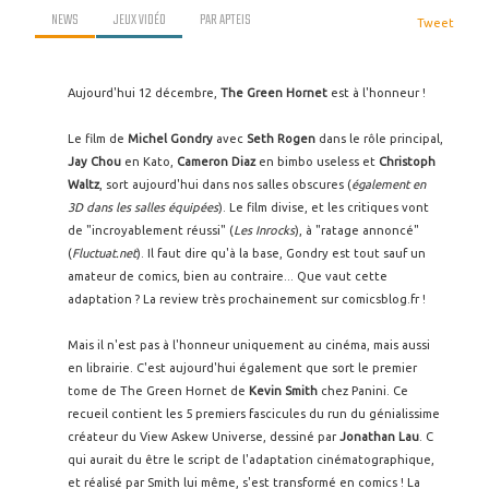
NEWS
JEUX VIDÉO
PAR
APTEIS
Tweet
Aujourd'hui 12 décembre,
The Green Hornet
est à l'honneur !
Le film de
Michel Gondry
avec
Seth Rogen
dans le rôle principal,
Jay Chou
en Kato,
Cameron Diaz
en bimbo useless et
Christoph
Waltz
, sort aujourd'hui dans nos salles obscures (
également en
3D dans les salles équipées
). Le film divise, et les critiques vont
de "incroyablement réussi" (
Les Inrocks
), à "ratage annoncé"
(
Fluctuat.net
). Il faut dire qu'à la base, Gondry est tout sauf un
amateur de comics, bien au contraire... Que vaut cette
adaptation ? La review très prochainement sur comicsblog.fr !
Mais il n'est pas à l'honneur uniquement au cinéma, mais aussi
en librairie. C'est aujourd'hui également que sort le premier
tome de The Green Hornet de
Kevin Smith
chez Panini. Ce
recueil contient les 5 premiers fascicules du run du génialissime
créateur du View Askew Universe, dessiné par
Jonathan Lau
. C
qui aurait du être le script de l'adaptation cinématographique,
et réalisé par Smith lui même, s'est transformé en comics ! La