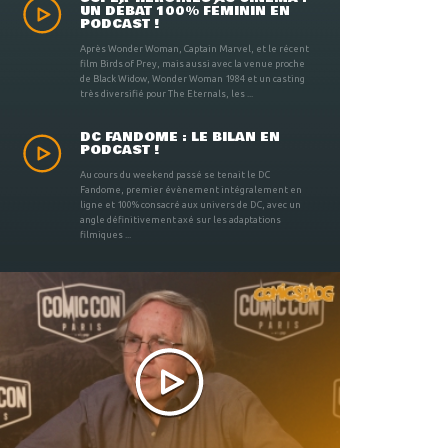
UN DÉBAT 100% FÉMININ EN
PODCAST !
Après Wonder Woman, Captain Marvel, et le récent
film Birds of Prey, mais aussi avec la venue proche
de Black Widow, Wonder Woman 1984 et un casting
très diversifié pour The Eternals, les ...
DC FANDOME : LE BILAN EN
PODCAST !
Au cours du weekend passé se tenait le DC
Fandome, premier évènement intégralement en
ligne et 100% consacré aux univers de DC, avec un
angle définitivement axé sur les adaptations
filmiques ...