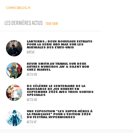
COMICSBLOG.fr
LES DERNIÈRES ACTUS
TOUT VOIR
LANTERNS : DEUX NOUVEAUX EXTRAITS
POUR LA SÉRIE HBO MAX SUR LES
MATINALES DES ETATS-UNIS
BRÈVE
KEVIN SMITH AU TRAVAIL SUR DEUX
AUTRES NUMÉROS JAY & SILENT BOB
CHEZ MARVEL
ACTU VO
DC CÉLÈBRE LE CENTENAIRE DE LA
NAISSANCE DE JOE KUBERT EN
SEPTEMBRE 2026 AVEC TROIS SORTIES
SPÉCIALES
ACTU VO
UNE EXPOSITION "LES SUPER-HÉROS À
LA FRANÇAISE" POUR L'ÉDITION 2026
DU FESTIVAL HYPERMONDES
ACTU VF