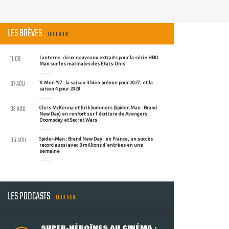
LES BRÈVES
TOUT VOIR
11:09
Lanterns : deux nouveaux extraits pour la série HBO
Max sur les matinales des Etats-Unis
07 AOU
X-Men '97 : la saison 3 bien prévue pour 2027, et la
saison 4 pour 2028
06 AOU
Chris McKenna et Erik Sommers (Spider-Man : Brand
New Day) en renfort sur l'écriture de Avengers :
Doomsday et Secret Wars
05 AOU
Spider-Man : Brand New Day : en France, un succès
record aussi avec 3 millions d'entrées en une
semaine
LES PODCASTS
TOUT VOIR
SUPER-HÉROÏNES AU CINÉMA :