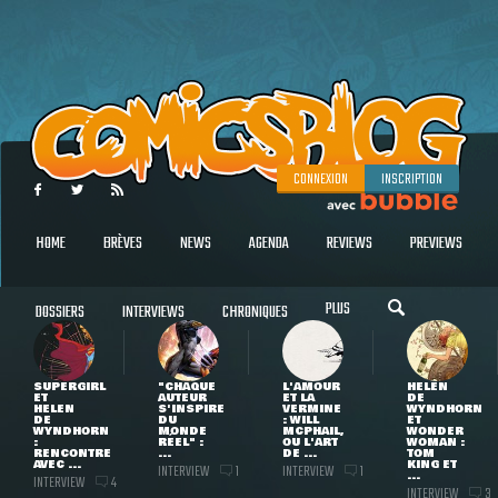
CONNEXION
INSCRIPTION
HOME
BRÈVES
NEWS
AGENDA
REVIEWS
PREVIEWS
PLUS
DOSSIERS
INTERVIEWS
CHRONIQUES
SUPERGIRL
"CHAQUE
L'AMOUR
HELEN
ET
AUTEUR
ET LA
DE
HELEN
S'INSPIRE
VERMINE
WYNDHORN
DE
DU
: WILL
ET
WYNDHORN
MONDE
MCPHAIL,
WONDER
:
RÉEL" :
OU L'ART
WOMAN :
RENCONTRE
...
DE ...
TOM
AVEC ...
KING ET
INTERVIEW
INTERVIEW
1
1
...
INTERVIEW
4
INTERVIEW
3