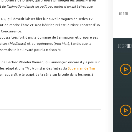
, propriété de Disney, qui préfère privilégier les séries Marvel
t de l'animation depuis un petit peu moins d'un an
) telles que
04 AOU
DC, qui devrait laisser filer la nouvelle vagues de séries TV
nt de rendre l'âme et sans héritier, tel est le triste constat d'un
e Concurrence.
 pousse très fort dans le domaine de l'animation et prépare ses
LES PO
ises (
Madhouse
) et européennes (
Iron Man
), tandis que le
ésormais un boulevard pour la maison M.
te de l'échec Wonder Woman, qui annonçait encore il y a peu sur
 les adaptations TV ; A l'instar des fuites du
Superman de Tim
ir apparaître le script de la série sur la toile dans les mois à