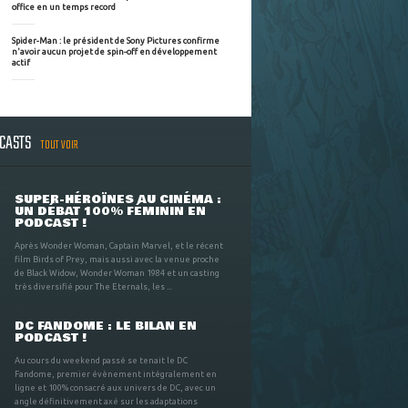
office en un temps record
Spider-Man : le président de Sony Pictures confirme
n'avoir aucun projet de spin-off en développement
actif
DCASTS
TOUT VOIR
SUPER-HÉROÏNES AU CINÉMA :
UN DÉBAT 100% FÉMININ EN
PODCAST !
Après Wonder Woman, Captain Marvel, et le récent
film Birds of Prey, mais aussi avec la venue proche
de Black Widow, Wonder Woman 1984 et un casting
très diversifié pour The Eternals, les ...
DC FANDOME : LE BILAN EN
PODCAST !
Au cours du weekend passé se tenait le DC
Fandome, premier évènement intégralement en
ligne et 100% consacré aux univers de DC, avec un
angle définitivement axé sur les adaptations