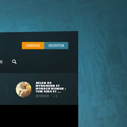
CONNEXION
INSCRIPTION
US
HELEN DE
WYNDHORN ET
WONDER WOMAN :
TOM KING ET ...
INTERVIEW
3