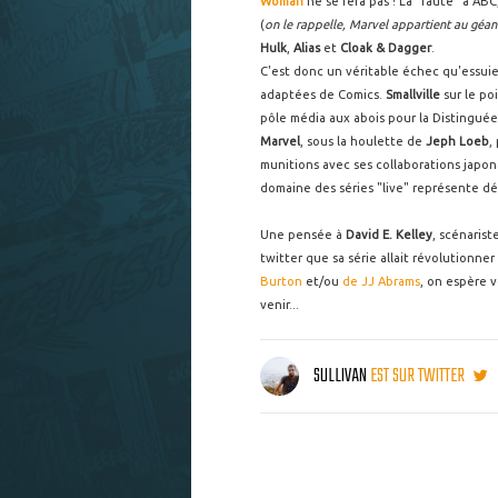
Woman
ne se fera pas ! La "faute" à ABC
(
on le rappelle, Marvel appartient au géan
Hulk
,
Alias
et
Cloak & Dagger
.
C'est donc un véritable échec qu'essuie 
adaptées de Comics.
Smallville
sur le poi
pôle média aux abois pour la Distingué
Marvel
, sous la houlette de
Jeph Loeb
,
munitions avec ses collaborations japona
domaine des séries "live" représente d
Une pensée à
David E. Kelley
, scénaris
twitter que sa série allait révolutionner
Burton
et/ou
de JJ Abrams
, on espère vo
venir...
SULLIVAN
EST SUR TWITTER