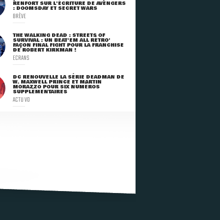
RENFORT SUR L'ÉCRITURE DE AVENGERS
: DOOMSDAY ET SECRET WARS
BRÈVE
THE WALKING DEAD : STREETS OF
SURVIVAL : UN BEAT'EM ALL RÉTRO'
FAÇON FINAL FIGHT POUR LA FRANCHISE
DE ROBERT KIRKMAN !
ECRANS
DC RENOUVELLE LA SÉRIE DEADMAN DE
W. MAXWELL PRINCE ET MARTIN
MORAZZO POUR SIX NUMÉROS
SUPPLÉMENTAIRES
ACTU VO