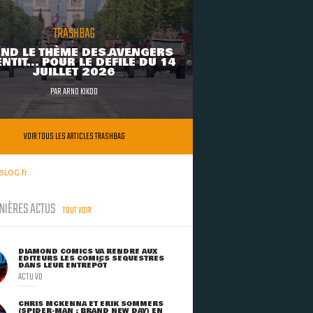
TRASHBAG
ND LE THÈME DES AVENGERS
NTIT... POUR LE DÉFILÉ DU 14
JUILLET 2026
PAR
ARNO KIKOO
VOIR TOUS LES ARTICLES TRASHBAG
BLOG.fr
NIÈRES ACTUS
TOUT VOIR
DIAMOND COMICS VA RENDRE AUX
ÉDITEURS LES COMICS SÉQUESTRÉS
DANS LEUR ENTREPÔT
ACTU VO
CHRIS MCKENNA ET ERIK SOMMERS
(SPIDER-MAN : BRAND NEW DAY) EN