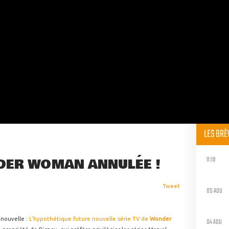
LES BR
11:19
NDER WOMAN ANNULÉE !
Tweet
05 AOU
 nouvelle :
L'hypothétique future nouvelle série TV de
Wonder
04 AOU