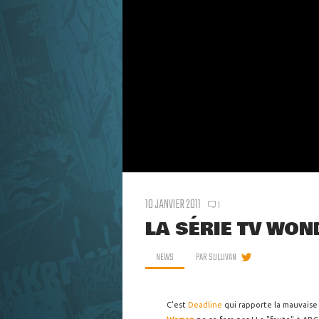
10 JANVIER 2011
1
LA SÉRIE TV WO
NEWS
PAR
SULLIVAN
C'est
Deadline
qui rapporte la mauvaise