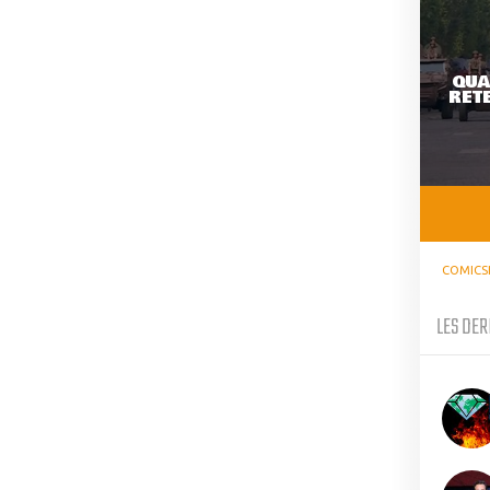
QUA
RETE
COMICS
LES DER