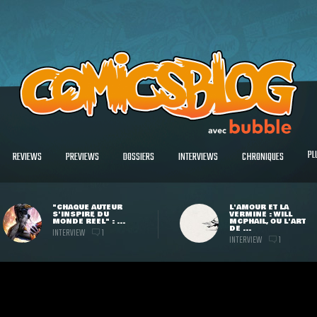
PL
REVIEWS
PREVIEWS
DOSSIERS
INTERVIEWS
CHRONIQUES
"CHAQUE AUTEUR
L'AMOUR ET LA
S'INSPIRE DU
VERMINE : WILL
MONDE RÉEL" : ...
MCPHAIL, OU L'ART
DE ...
INTERVIEW
1
INTERVIEW
1