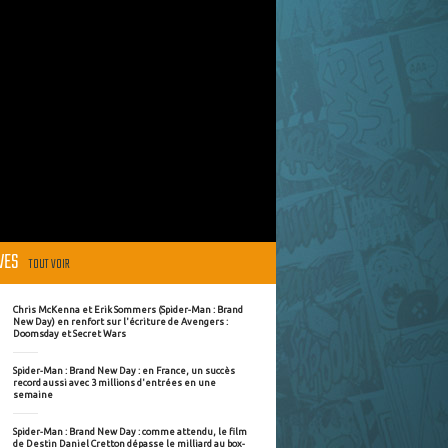
ÈVES
TOUT VOIR
Chris McKenna et Erik Sommers (Spider-Man : Brand
New Day) en renfort sur l'écriture de Avengers :
Doomsday et Secret Wars
Spider-Man : Brand New Day : en France, un succès
record aussi avec 3 millions d'entrées en une
semaine
Spider-Man : Brand New Day : comme attendu, le film
de Destin Daniel Cretton dépasse le milliard au box-