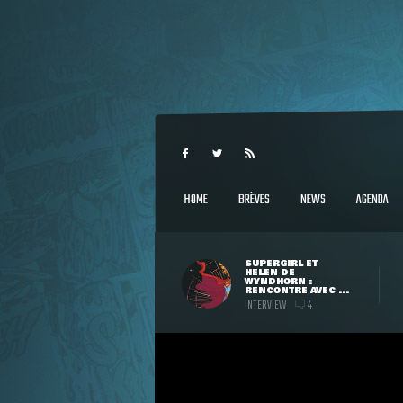
HOME
BRÈVES
NEWS
AGENDA
SUPERGIRL ET
HELEN DE
WYNDHORN :
RENCONTRE AVEC ...
INTERVIEW
4