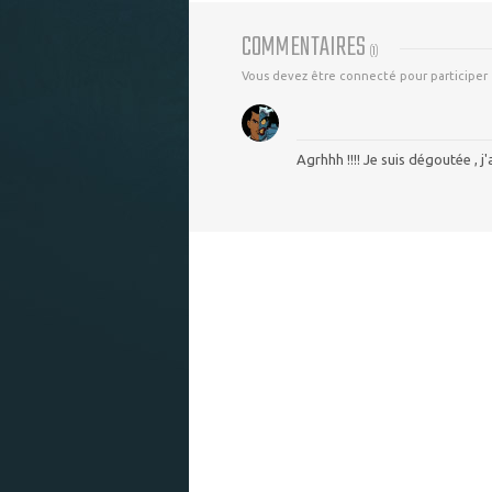
COMMENTAIRES
(
1
)
Vous devez être connecté pour participer
Agrhhh !!!! Je suis dégoutée , j