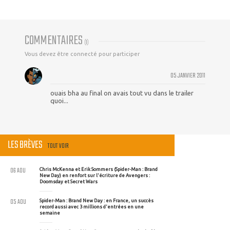
COMMENTAIRES
(
1
)
Vous devez être connecté pour participer
05 JANVIER 2011
ouais bha au final on avais tout vu dans le trailer
quoi...
LES BRÈVES
TOUT VOIR
06 AOU
Chris McKenna et Erik Sommers (Spider-Man : Brand
New Day) en renfort sur l'écriture de Avengers :
Doomsday et Secret Wars
05 AOU
Spider-Man : Brand New Day : en France, un succès
record aussi avec 3 millions d'entrées en une
semaine