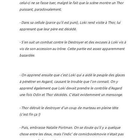
celui-ci ne se fasse tuer, malgré le fait que la scène montre un Thor
puissant, paradoxalement.
- Dans sa cellule (parce qu'il est puni), Loki rend visite à Thor, lui
apprenant que leur père est décédé.
- S'en suit un combat contre le Destroyer et des excuses à Loki vis à
vis de son accession au trône. Cette partie est assez apparemment
bazardée.
- On apprend ensuite que c'est Loki qui a aidé le peuple des glaces
à pénétrer en Asgard, causant le trouble que l'on connait. On y
apprend également que Loki devait prendre le contrôle d'Asgard
une fois Odin et Thor décédés. C'était evidemment un mensonge.
- Thor détruit le destroyer d'un coup de marteau en pleine tête
(c'est fin ça !)
- Puis, embrasse Natalie Portman. On se doute qu'il y a quelque
chose entre les deux, mais l'indic' de comicbookmovie n'était pas