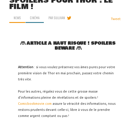
SPOILERS POUR THOR : LE
FILM !
NEWS
CINÉMA
PAR
SULLIVAN
Tweet
/!\ ARTICLE A HAUT RISQUE ! SPOILERS
BEWARE /!\
Attention
: si vous voulez préservez vos âmes pures pour votre
première vision de Thor en mai prochain, passez votre chemin
très vite.
Pour les autres, régalez vous de cette grosse masse
d'informations pleine de révélations et de spoilers !
Comicbookmovie.com
assure la véracité des informations, nous
restons prudents devant celle-ci, libre à vous de le prendre
comme argent comptant ou pas !