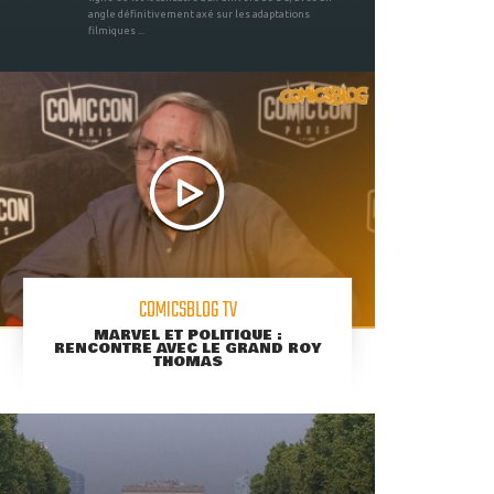
angle définitivement axé sur les adaptations
filmiques ...
COMICSBLOG TV
MARVEL ET POLITIQUE :
RENCONTRE AVEC LE GRAND ROY
THOMAS