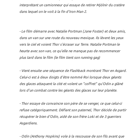
interprétant un camionneur qui essaye de retirer Mjölnir du cratère
dans lequel on le voit à la fin d'Iron Man 2.
- Le film démarre avec Natalie Portman (Jane Foster) et deux amis,
dans un van sur une route du nouveau mexique. Ils lèvent les yeux
vers le ciel et voient Thor s'écraser sur Terre. Natalie Portman le
heurte avec son van, ce qu'elle ne manque pas de recommencer
plus tard dans le film (le film tient son running gag)
- Vient ensuite une séquence de Flashback montrant Thor en Asgard.
Celui-ci est à deux doigts d'être nommé Roi lorsque deux géants
des glaces attaquent la cité et volent un "coffret" qu'Odin a glâné
lors d'un combat contre les géants des glaces sur leur planète.
- Thor essaye de convaincre son père de se venger, ce que celui-ci
refuse catégoriquement. Défiant son paternel, Thor décide de partir
récupérer le bien d'Odin, aidé de son frère Loki et de 3 guerriers
Asgardiens.
- Odin (Anthony Hopkins) vole à la rescousse de son fils avant que