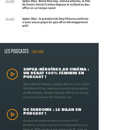
04 AOU
Spider-Man : Brand New Day : comme attendu, le film
de Destin Daniel Cretton dépasse le milliard au box-
office en un temps record
04 AOU
Spider-Man : le président de Sony Pictures confirme
n'avoir aucun projet de spin-off en développement
actif
LES PODCASTS
TOUT VOIR
SUPER-HÉROÏNES AU CINÉMA :
UN DÉBAT 100% FÉMININ EN
PODCAST !
Après Wonder Woman, Captain Marvel, et le récent
film Birds of Prey, mais aussi avec la venue proche
de Black Widow, Wonder Woman 1984 et un casting
très diversifié pour The Eternals, les ...
DC FANDOME : LE BILAN EN
PODCAST !
Au cours du weekend passé se tenait le DC
Fandome, premier évènement intégralement en
ligne et 100% consacré aux univers de DC, avec un