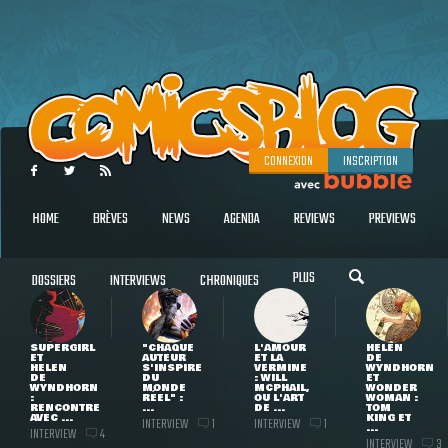
CONNEXION
INSCRIPTION
HOME
BRÈVES
NEWS
AGENDA
REVIEWS
PREVIEWS
PLUS
DOSSIERS
INTERVIEWS
CHRONIQUES
SUPERGIRL
"CHAQUE
L'AMOUR
HELEN
ET
AUTEUR
ET LA
DE
HELEN
S'INSPIRE
VERMINE
WYNDHORN
DE
DU
: WILL
ET
WYNDHORN
MONDE
MCPHAIL,
WONDER
:
RÉEL" :
OU L'ART
WOMAN :
RENCONTRE
...
DE ...
TOM
AVEC ...
KING ET
INTERVIEW
INTERVIEW
1
1
...
INTERVIEW
4
INTERVIEW
3