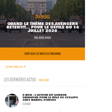
TRASHBAG
QUAND LE THÈME DES AVENGERS
RETENTIT... POUR LE DÉFILÉ DU 14
JUILLET 2026
PAR
ARNO KIKOO
VOIR TOUS LES ARTICLES TRASHBAG
COMICSBLOG.fr
LES DERNIÈRES ACTUS
TOUT VOIR
X-MEN : L'ACTEUR KIT CONNOR
EMBAUCHÉ POUR LE RÔLE DE CYCLOPS
CHEZ MARVEL STUDIOS
ECRANS