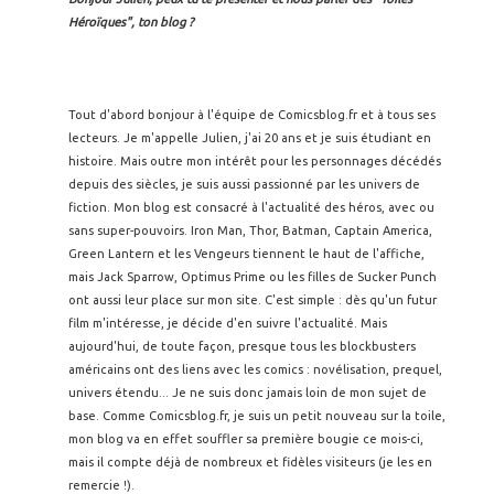
Héroïques", ton blog ?
Tout d'abord bonjour à l'équipe de Comicsblog.fr et à tous ses
lecteurs. Je m'appelle Julien, j'ai 20 ans et je suis étudiant en
histoire. Mais outre mon intérêt pour les personnages décédés
depuis des siècles, je suis aussi passionné par les univers de
fiction. Mon blog est consacré à l'actualité des héros, avec ou
sans super-pouvoirs. Iron Man, Thor, Batman, Captain America,
Green Lantern et les Vengeurs tiennent le haut de l'affiche,
mais Jack Sparrow, Optimus Prime ou les filles de Sucker Punch
ont aussi leur place sur mon site. C'est simple : dès qu'un futur
film m'intéresse, je décide d'en suivre l'actualité. Mais
aujourd'hui, de toute façon, presque tous les blockbusters
américains ont des liens avec les comics : novélisation, prequel,
univers étendu... Je ne suis donc jamais loin de mon sujet de
base. Comme Comicsblog.fr, je suis un petit nouveau sur la toile,
mon blog va en effet souffler sa première bougie ce mois-ci,
mais il compte déjà de nombreux et fidèles visiteurs (je les en
remercie !).