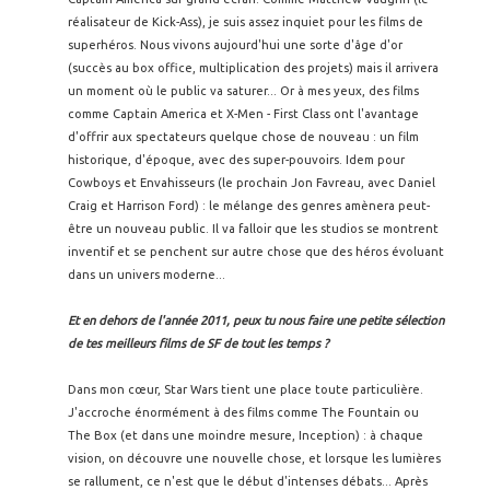
réalisateur de Kick-Ass), je suis assez inquiet pour les films de
superhéros. Nous vivons aujourd'hui une sorte d'âge d'or
(succès au box office, multiplication des projets) mais il arrivera
un moment où le public va saturer... Or à mes yeux, des films
comme Captain America et X-Men - First Class ont l'avantage
d'offrir aux spectateurs quelque chose de nouveau : un film
historique, d'époque, avec des super-pouvoirs. Idem pour
Cowboys et Envahisseurs (le prochain Jon Favreau, avec Daniel
Craig et Harrison Ford) : le mélange des genres amènera peut-
être un nouveau public. Il va falloir que les studios se montrent
inventif et se penchent sur autre chose que des héros évoluant
dans un univers moderne...
Et en dehors de l'année 2011, peux tu nous faire une petite sélection
de tes meilleurs films de SF de tout les temps ?
Dans mon cœur, Star Wars tient une place toute particulière.
J'accroche énormément à des films comme The Fountain ou
The Box (et dans une moindre mesure, Inception) : à chaque
vision, on découvre une nouvelle chose, et lorsque les lumières
se rallument, ce n'est que le début d'intenses débats... Après