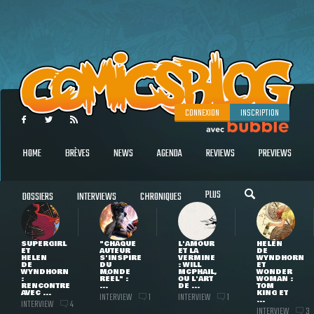
CONNEXION
INSCRIPTION
HOME
BRÈVES
NEWS
AGENDA
REVIEWS
PREVIEWS
PLUS
DOSSIERS
INTERVIEWS
CHRONIQUES
SUPERGIRL
"CHAQUE
L'AMOUR
HELEN
ET
AUTEUR
ET LA
DE
HELEN
S'INSPIRE
VERMINE
WYNDHORN
DE
DU
: WILL
ET
WYNDHORN
MONDE
MCPHAIL,
WONDER
:
RÉEL" :
OU L'ART
WOMAN :
RENCONTRE
...
DE ...
TOM
AVEC ...
KING ET
INTERVIEW
INTERVIEW
1
1
...
INTERVIEW
4
INTERVIEW
3