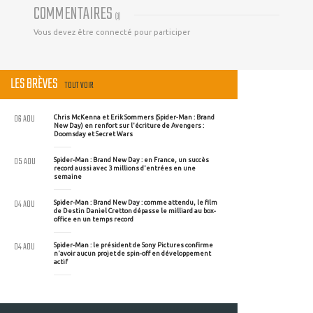
COMMENTAIRES
(
0
)
Vous devez être connecté pour participer
LES BRÈVES
TOUT VOIR
06 AOU
Chris McKenna et Erik Sommers (Spider-Man : Brand
New Day) en renfort sur l'écriture de Avengers :
Doomsday et Secret Wars
05 AOU
Spider-Man : Brand New Day : en France, un succès
record aussi avec 3 millions d'entrées en une
semaine
04 AOU
Spider-Man : Brand New Day : comme attendu, le film
de Destin Daniel Cretton dépasse le milliard au box-
office en un temps record
04 AOU
Spider-Man : le président de Sony Pictures confirme
n'avoir aucun projet de spin-off en développement
actif