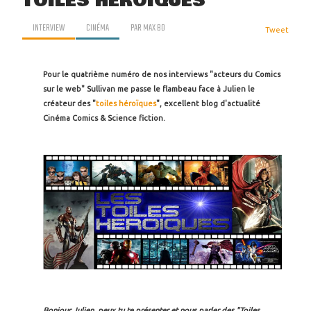
TOILES HÉROIQUES
INTERVIEW
CINÉMA
PAR
MAX BO
Tweet
Pour le quatrième numéro de nos interviews "acteurs du Comics
sur le web" Sullivan me passe le flambeau face à Julien le
créateur des "
toiles héroïques
", excellent blog d'actualité
Cinéma Comics & Science fiction.
Bonjour Julien, peux tu te présenter et nous parler des "Toiles