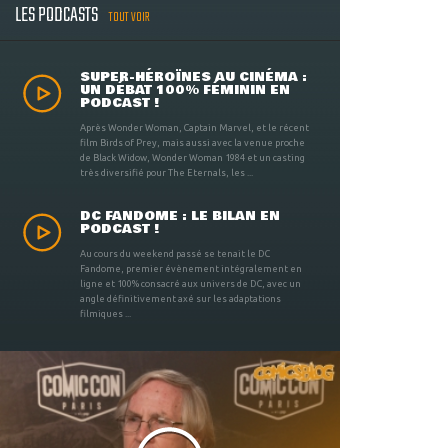
LES PODCASTS
TOUT VOIR
SUPER-HÉROÏNES AU CINÉMA :
UN DÉBAT 100% FÉMININ EN
PODCAST !
Après Wonder Woman, Captain Marvel, et le récent
film Birds of Prey, mais aussi avec la venue proche
de Black Widow, Wonder Woman 1984 et un casting
très diversifié pour The Eternals, les ...
DC FANDOME : LE BILAN EN
PODCAST !
Au cours du weekend passé se tenait le DC
Fandome, premier évènement intégralement en
ligne et 100% consacré aux univers de DC, avec un
angle définitivement axé sur les adaptations
filmiques ...