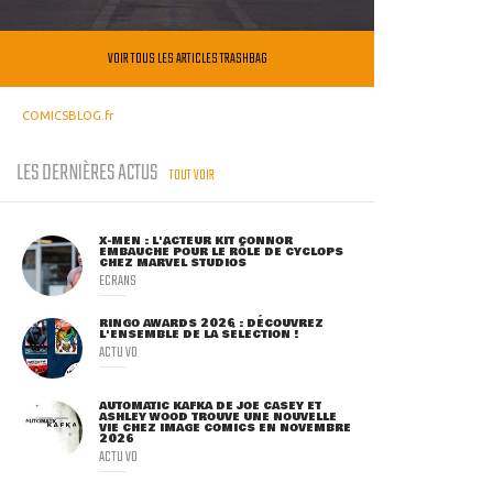
VOIR TOUS LES ARTICLES TRASHBAG
COMICSBLOG.fr
LES DERNIÈRES ACTUS
TOUT VOIR
X-MEN : L'ACTEUR KIT CONNOR
EMBAUCHÉ POUR LE RÔLE DE CYCLOPS
CHEZ MARVEL STUDIOS
ECRANS
RINGO AWARDS 2026 : DÉCOUVREZ
L'ENSEMBLE DE LA SÉLECTION !
ACTU VO
AUTOMATIC KAFKA DE JOE CASEY ET
ASHLEY WOOD TROUVE UNE NOUVELLE
VIE CHEZ IMAGE COMICS EN NOVEMBRE
2026
ACTU VO