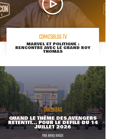
COMICSBLOG TV
MARVEL ET POLITIQUE :
RENCONTRE AVEC LE GRAND ROY
THOMAS
TRASHBAG
QUAND LE THÈME DES AVENGERS
RETENTIT... POUR LE DÉFILÉ DU 14
JUILLET 2026
PAR
ARNO KIKOO