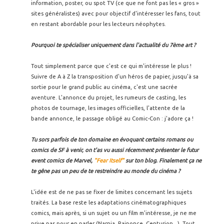
information, poster, ou spot TV (ce que ne font pas les « gros »
sites généralistes) avec pour objectif d'intéresser les fans, tout
en restant abordable pour les lecteurs néophytes.
Pourquoi te spécialiser uniquement dans l'actualité du 7ème art ?
Tout simplement parce que c'est ce qui m'intéresse le plus !
Suivre de A à Z la transposition d'un héros de papier, jusqu'à sa
sortie pour le grand public au cinéma, c'est une sacrée
aventure. L'annonce du projet, les rumeurs de casting, les
photos de tournage, les images officielles, l'attente de la
bande annonce, le passage obligé au Comic-Con : j'adore ça !
Tu sors parfois de ton domaine en évoquant certains romans ou
comics de SF à venir, on t'as vu aussi récemment présenter le futur
event comics de Marvel,
"Fear Itself"
sur ton blog. Finalement ça ne
te gêne pas un peu de te restreindre au monde du cinéma ?
L'idée est de ne pas se fixer de limites concernant les sujets
traités. La base reste les adaptations cinématographiques
comics, mais après, si un sujet ou un film m'intéresse, je ne me
prive pas pour en parler (Narnia, Raiponce, Centurion...). Tout